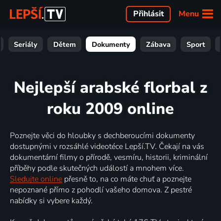
Menu
Přihlásit
Seriály
Dětem
Dokumenty
Zábava
Sport
Nejlepší arabské florbal z
roku 2009 online
Poznejte věci do hloubky s dechberoucími dokumenty
dostupnými v rozsáhlé videotéce Lepší.TV. Čekají na vás
dokumentární filmy o přírodě, vesmíru, historii, kriminální
příběhy podle skutečných událostí a mnohem více.
Sledujte online
přesně to, na co máte chuť a poznejte
nepoznané přímo z pohodlí vašeho domova. Z pestré
nabídky si vybere každý.