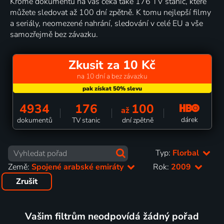
Kromě dokumentů na vás čeká také 176 TV stanic, které
můžete sledovat až 100 dní zpětně. K tomu nejlepší filmy
a seriály, neomezené nahrání, sledování v celé EU a vše
samozřejmě bez závazku.
Zkusit za 10 Kč
na 10 dní a bez závazku
4934
176
100
až
dárek
dokumentů
TV stanic
dní zpětně
Typ:
Florbal
Země:
Spojené arabské emiráty
Rok:
2009
Zrušit
Vašim filtrům neodpovídá žádný pořad