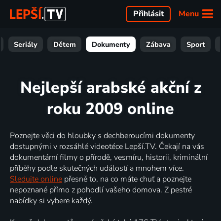
Menu
Přihlásit
Seriály
Dětem
Dokumenty
Zábava
Sport
Nejlepší arabské akční z
roku 2009 online
Poznejte věci do hloubky s dechberoucími dokumenty
dostupnými v rozsáhlé videotéce Lepší.TV. Čekají na vás
dokumentární filmy o přírodě, vesmíru, historii, kriminální
příběhy podle skutečných událostí a mnohem více.
Sledujte online
přesně to, na co máte chuť a poznejte
nepoznané přímo z pohodlí vašeho domova. Z pestré
nabídky si vybere každý.