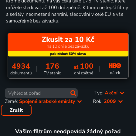
Kromě dokumentů na vás čeká také 176 TV stanic, které
můžete sledovat až 100 dní zpětně. K tomu nejlepší filmy
a seriály, neomezené nahrání, sledování v celé EU a vše
samozřejmě bez závazku.
Zkusit za 10 Kč
na 10 dní a bez závazku
4934
176
100
až
dárek
dokumentů
TV stanic
dní zpětně
Typ:
Akční
Země:
Spojené arabské emiráty
Rok:
2009
Zrušit
Vašim filtrům neodpovídá žádný pořad