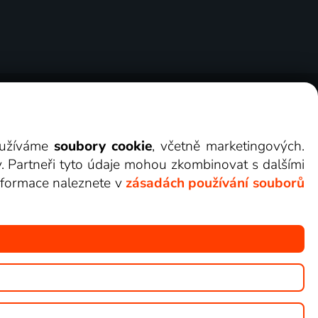
ry
Cookies
Kontakt
Darovat Lepší.TV
využíváme
soubory cookie
, včetně marketingových.
y. Partneři tyto údaje mohou zkombinovat s dalšími
 informace naleznete v
zásadách používání souborů
žete sledovat v Lepší.TV.