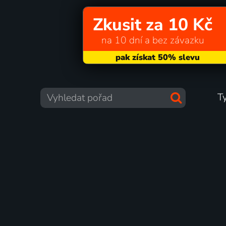
Zkusit za 10 Kč
na 10 dní a bez závazku
T