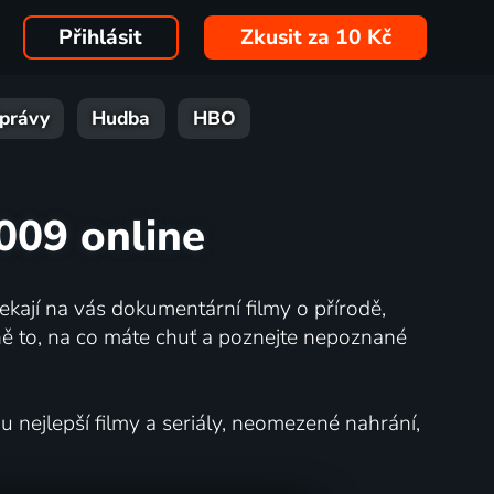
Přihlásit
Zkusit za 10 Kč
právy
Hudba
HBO
2009 online
kají na vás dokumentární filmy o přírodě,
ě to, na co máte chuť a poznejte nepoznané
nejlepší filmy a seriály, neomezené nahrání,