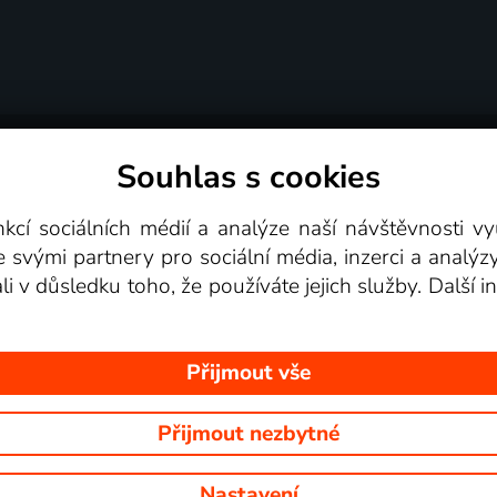
Souhlas s cookies
dní podmínky
Podporovaná zařízení
Pro partne
nkcí sociálních médií a analýze naší návštěvnosti 
e svými partnery pro sociální média, inzerci a analýz
Videotéka
ali v důsledku toho, že používáte jejich služby. Další
Přijmout vše
Přijmout nezbytné
 Na tomto webu jsou zobrazovány obrázky z pořadů TV stanic, které mů
Nastavení