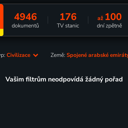
4946
176
100
až
dokumentů
TV stanic
dní zpětně
yp:
Civilizace
Země:
Spojené arabské emirá
Vašim filtrům neodpovídá žádný pořad