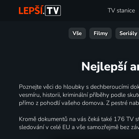
TV stanice
Vše
Filmy
Seriály
Nejlepší a
Poznejte věci do hloubky s dechberoucími dok
vesmíru, historii, kriminální příběhy podle s
přímo z pohodlí vašeho domova. Z pestré nabí
Kromě dokumentů na vás čeká také 176 TV stan
sledování v celé EU a vše samozřejmě bez zá