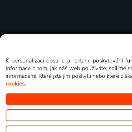
O Lepší.TV
Novinky
Recenze
Obcho
K personalizaci obsahu a reklam, poskytování fu
Informace o tom, jak náš web používáte, sdílíme s
informacemi, které jste jim poskytli nebo které získ
cookies
.
Copyright © goNET s.r.o.