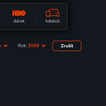
kdekoli
dárek
ty
Rok:
2009
Zrušit