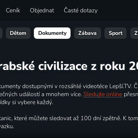
Ceník
Objednat
Časté dotazy
Dětem
Dokumenty
Zábava
Sport
Z
rabské civilizace z roku 
umenty dostupnými v rozsáhlé videotéce Lepší.TV. Če
kutečných událostí a mnohem více.
Sledujte online
přesn
dky si vybere každý.
ic, které můžete sledovat až 100 dní zpětně. K tomu 
vazku.