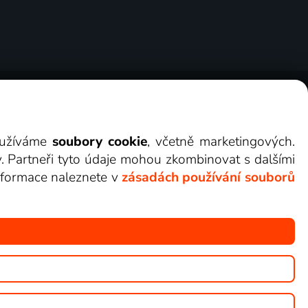
ry
Cookies
Kontakt
Darovat Lepší.TV
využíváme
soubory cookie
, včetně marketingových.
y. Partneři tyto údaje mohou zkombinovat s dalšími
 informace naleznete v
zásadách používání souborů
žete sledovat v Lepší.TV.