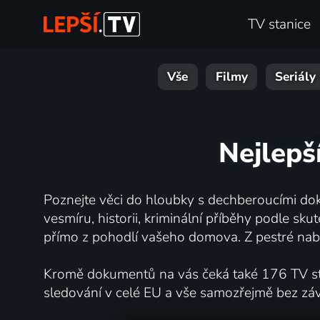
TV stanice
Vše
Filmy
Seriály
Nejlepš
Poznejte věci do hloubky s dechberoucími dok
vesmíru, historii, kriminální příběhy podle s
přímo z pohodlí vašeho domova. Z pestré nabí
Kromě dokumentů na vás čeká také 176 TV stan
sledování v celé EU a vše samozřejmě bez zá