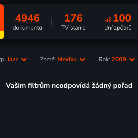
4946
176
100
až
dokumentů
TV stanic
dní zpětně
yp:
Jazz
Země:
Mexiko
Rok:
2009
Vašim filtrům neodpovídá žádný pořad