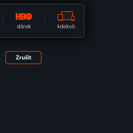
kdekoli
dárek
Zrušit