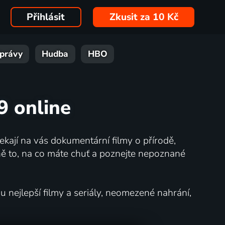
Přihlásit
Zkusit za 10 Kč
právy
Hudba
HBO
9 online
kají na vás dokumentární filmy o přírodě,
ě to, na co máte chuť a poznejte nepoznané
nejlepší filmy a seriály, neomezené nahrání,