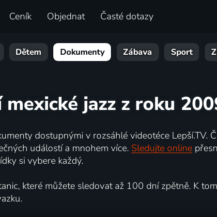
Ceník
Objednat
Časté dotazy
Dětem
Dokumenty
Zábava
Sport
Z
í mexické jazz z roku 200
umenty dostupnými v rozsáhlé videotéce Lepší.TV. Če
kutečných událostí a mnohem více.
Sledujte online
přesn
dky si vybere každý.
ic, které můžete sledovat až 100 dní zpětně. K tomu 
vazku.