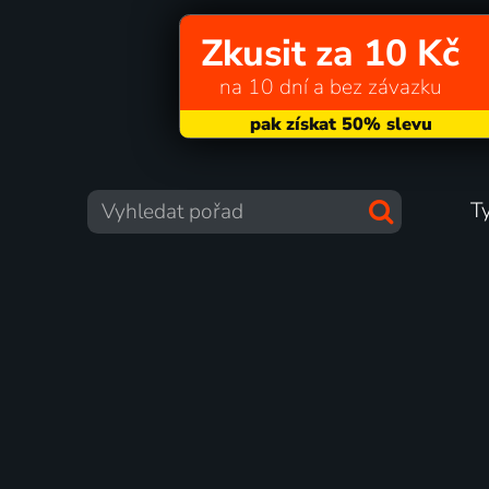
Zkusit za 10 Kč
na 10 dní a bez závazku
T