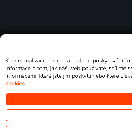
O Lepší.TV
Novinky
Recenze
Obcho
K personalizaci obsahu a reklam, poskytování fu
Informace o tom, jak náš web používáte, sdílíme s
informacemi, které jste jim poskytli nebo které získ
cookies
.
Copyright © goNET s.r.o.