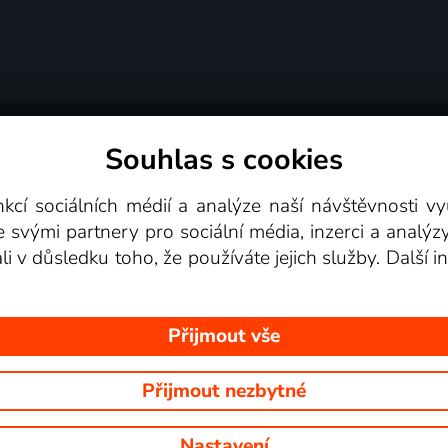
Souhlas s cookies
dní podmínky
Podporovaná zařízení
Pro partne
nkcí sociálních médií a analýze naší návštěvnosti 
e svými partnery pro sociální média, inzerci a analýz
Videotéka
ali v důsledku toho, že používáte jejich služby. Další
Přijmout vše
Přijmout nezbytné
 Na tomto webu jsou zobrazovány obrázky z pořadů TV stanic, které mů
Nastavení