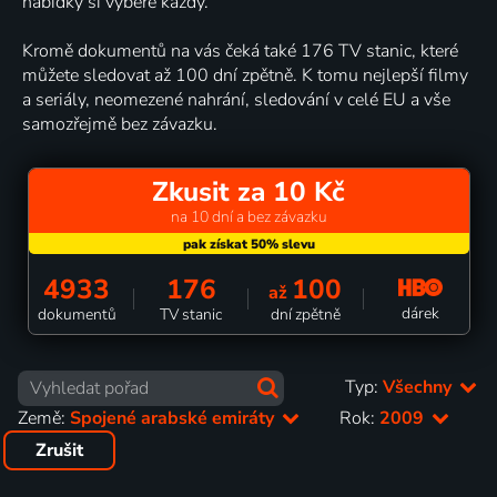
nabídky si vybere každý.
Kromě dokumentů na vás čeká také 176 TV stanic, které
můžete sledovat až 100 dní zpětně. K tomu nejlepší filmy
a seriály, neomezené nahrání, sledování v celé EU a vše
samozřejmě bez závazku.
Zkusit za 10 Kč
na 10 dní a bez závazku
4933
176
100
až
dárek
dokumentů
TV stanic
dní zpětně
Typ:
Všechny
Země:
Spojené arabské emiráty
Rok:
2009
Zrušit