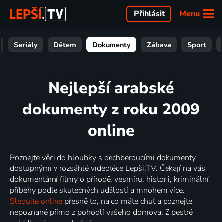
Menu
Přihlásit
Seriály
Dětem
Dokumenty
Zábava
Sport
Nejlepší arabské
dokumenty z roku 2009
online
Poznejte věci do hloubky s dechberoucími dokumenty
dostupnými v rozsáhlé videotéce Lepší.TV. Čekají na vás
dokumentární filmy o přírodě, vesmíru, historii, kriminální
příběhy podle skutečných událostí a mnohem více.
Sledujte online
přesně to, na co máte chuť a poznejte
nepoznané přímo z pohodlí vašeho domova. Z pestré