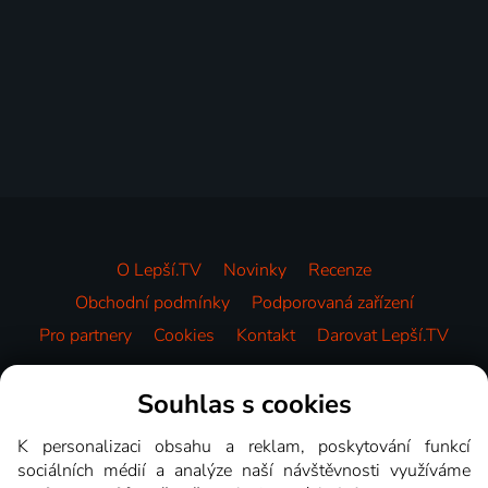
O Lepší.TV
Novinky
Recenze
Obchodní podmínky
Podporovaná zařízení
Pro partnery
Cookies
Kontakt
Darovat Lepší.TV
Videotéka
Souhlas s cookies
K personalizaci obsahu a reklam, poskytování funkcí
sociálních médií a analýze naší návštěvnosti využíváme