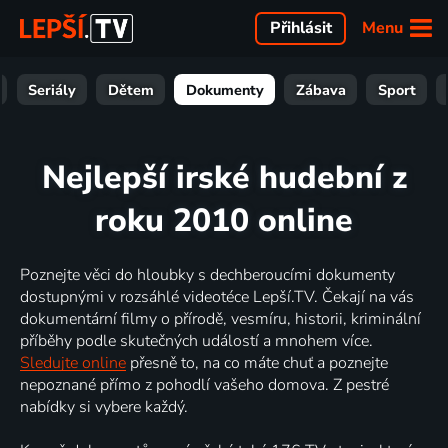
Menu
Přihlásit
Seriály
Dětem
Dokumenty
Zábava
Sport
Nejlepší irské hudební z
roku 2010 online
Poznejte věci do hloubky s dechberoucími dokumenty
dostupnými v rozsáhlé videotéce Lepší.TV. Čekají na vás
dokumentární filmy o přírodě, vesmíru, historii, kriminální
příběhy podle skutečných událostí a mnohem více.
Sledujte online
přesně to, na co máte chuť a poznejte
nepoznané přímo z pohodlí vašeho domova. Z pestré
nabídky si vybere každý.