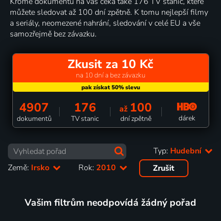
Kromě dokumentů na vás čeká také 176 TV stanic, které
můžete sledovat až 100 dní zpětně. K tomu nejlepší filmy
a seriály, neomezené nahrání, sledování v celé EU a vše
samozřejmě bez závazku.
Zkusit za 10 Kč
na 10 dní a bez závazku
4907
176
100
až
dárek
dokumentů
TV stanic
dní zpětně
Typ:
Hudební
Země:
Irsko
Rok:
2010
Zrušit
Vašim filtrům neodpovídá žádný pořad