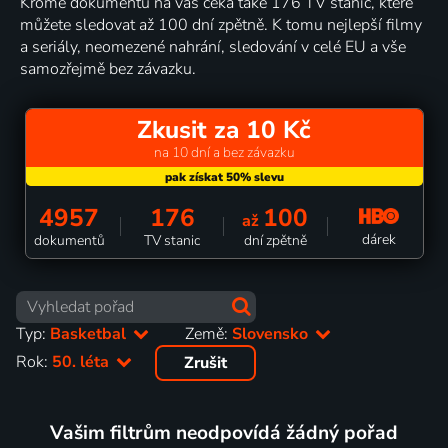
Kromě dokumentů na vás čeká také 176 TV stanic, které
můžete sledovat až 100 dní zpětně. K tomu nejlepší filmy
a seriály, neomezené nahrání, sledování v celé EU a vše
samozřejmě bez závazku.
Zkusit za 10 Kč
na 10 dní a bez závazku
4957
176
100
až
dárek
dokumentů
TV stanic
dní zpětně
Typ:
Basketbal
Země:
Slovensko
Rok:
50. léta
Zrušit
Vašim filtrům neodpovídá žádný pořad