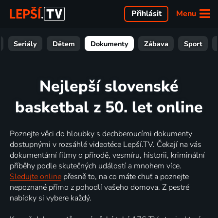
Menu
Přihlásit
Seriály
Dětem
Dokumenty
Zábava
Sport
Nejlepší slovenské
basketbal z 50. let online
Poznejte věci do hloubky s dechberoucími dokumenty
dostupnými v rozsáhlé videotéce Lepší.TV. Čekají na vás
dokumentární filmy o přírodě, vesmíru, historii, kriminální
příběhy podle skutečných událostí a mnohem více.
Sledujte online
přesně to, na co máte chuť a poznejte
nepoznané přímo z pohodlí vašeho domova. Z pestré
nabídky si vybere každý.