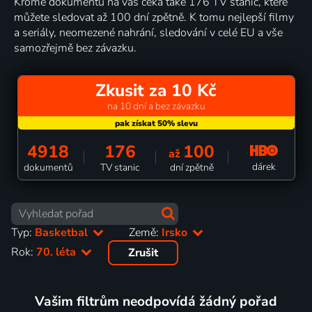
Kromě dokumentů na vás čeká také 176 TV stanic, které
můžete sledovat až 100 dní zpětně. K tomu nejlepší filmy
a seriály, neomezené nahrání, sledování v celé EU a vše
samozřejmě bez závazku.
Zkusit za 10 Kč
na 10 dní a bez závazku
4918
176
100
až
dárek
dokumentů
TV stanic
dní zpětně
Typ:
Basketbal
Země:
Irsko
Rok:
70. léta
Zrušit
Vašim filtrům neodpovídá žádný pořad