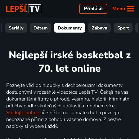
Menu
Přihlásit
Seriály
Dětem
Dokumenty
Zábava
Sport
Nejlepší irské basketbal z
70. let online
Poznejte věci do hloubky s dechberoucími dokumenty
dostupnými v rozsáhlé videotéce Lepší.TV. Čekají na vás
dokumentární filmy o přírodě, vesmíru, historii, kriminální
příběhy podle skutečných událostí a mnohem více.
Sledujte online
přesně to, na co máte chuť a poznejte
nepoznané přímo z pohodlí vašeho domova. Z pestré
nabídky si vybere každý.