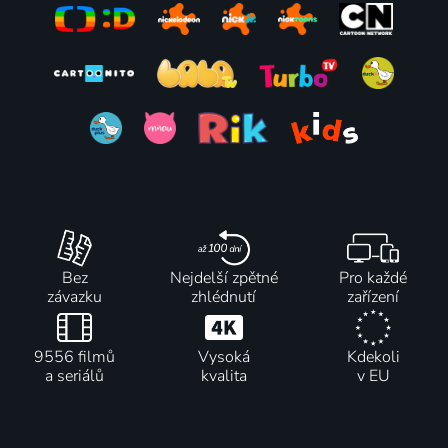
Bez
Nejdelší zpětné
Pro každé
závazku
zhlédnutí
zařízení
9556 filmů
Vysoká
Kdekoli
a seriálů
kvalita
v EU