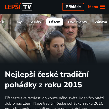
Menu
Přihlásit
Vše
Filmy
Seriály
Dětem
Dokumenty
Zábava
Nejlepší české tradiční
pohádky z roku 2015
Přeneste své ratolesti do kouzelného světa, kde vždy vítězí
dobro nad zlem. Naše tradiční české pohádky z roku 2015
pro celou rodinu vytvoří doma tu pravou útulnou