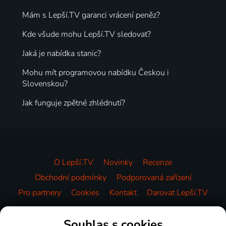
Mám s Lepší.TV garanci vrácení peněz?
Kde všude mohu Lepší.TV sledovat?
Jaká je nabídka stanic?
Mohu mít programovou nabídku Českou i
Slovenskou?
Jak funguje zpětné zhlédnutí?
O Lepší.TV
Novinky
Recenze
Obchodní podmínky
Podporovaná zařízení
Pro partnery
Cookies
Kontakt
Darovat Lepší.TV
Videotéka
Souhlas s cookies