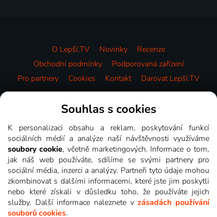
O Lepší.TV
Novinky
Recenze
Obchodní podmínky
Podporovaná zařízení
Pro partnery
Cookies
Kontakt
Darovat Lepší.TV
Videotéka
Souhlas s cookies
K personalizaci obsahu a reklam, poskytování funkcí
sociálních médií a analýze naší návštěvnosti využíváme
soubory cookie
, včetně marketingových. Informace o tom,
jak náš web používáte, sdílíme se svými partnery pro
sociální média, inzerci a analýzy. Partneři tyto údaje mohou
zkombinovat s dalšími informacemi, které jste jim poskytli
nebo které získali v důsledku toho, že používáte jejich
služby. Další informace naleznete v
zásadách používání
souborů cookies
.