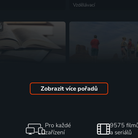
Vzdělávací
ů
Zobrazit více pořadů
lyžicou
Outdoor Films s Janem
 | Vaření, Vzdělávací
Vestákem
Vzdělávací
Pro každé
9575 film
zařízení
a seriálů