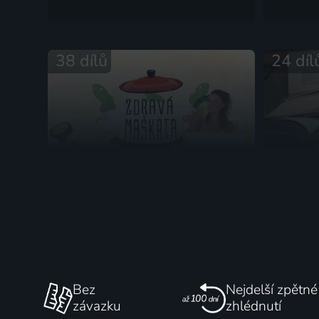
38 dílů
24 díl
Zdravá maškrta
Veľkou 
2019-2020 | Vzdělávací
2023-2025
Bez
Nejdelší zpětné
závazku
zhlédnutí