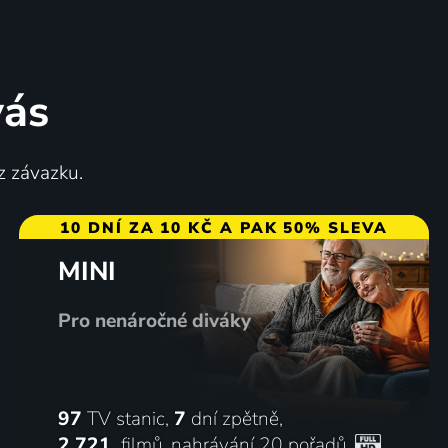
vás
u
Outdoor Films s Alenou
z závazku.
Mahlejovou a Marií Šnajdrovou
Vzdělávací
10 DNÍ ZA 10 KČ A PAK 50% SLEVA
MINI
Pro nenáročné diváky
97
TV stanic,
7
dní zpětně,
2 721
filmů
,
nahrávání 20 pořadů
,