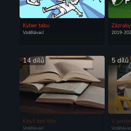
Kyber tabu
Zázraky
Vzdělávací
2019-2025
14 dílů
5 dílů
Když bolí tělo
V postel
Vzdělávací
Vzdělávac