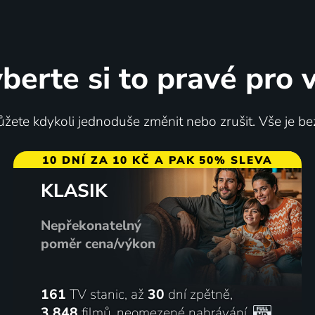
berte si to pravé pro 
obraní
Outdoor Films s Markéto
žete kdykoli jednoduše změnit nebo zrušit. Vše je be
dělávací
Knotkovou
Vzdělávací
10 DNÍ ZA 10 KČ A PAK 50% SLEVA
KLASIK
Nepřekonatelný
poměr cena/výkon
161
TV stanic, až
30
dní zpětně,
3 848
filmů
,
neomezené nahrávání
,