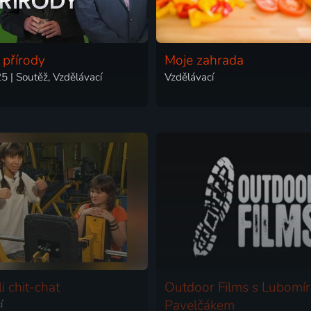
 přírody
Moje zahrada
 | Soutěž, Vzdělávací
Vzdělávací
i chit-chat
Outdoor Films s Lubomí
í
Pavelčákem