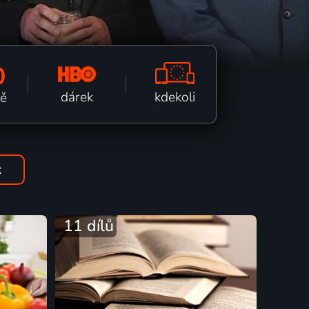
0
kdekoli
dárek
ně
t
11 dílů