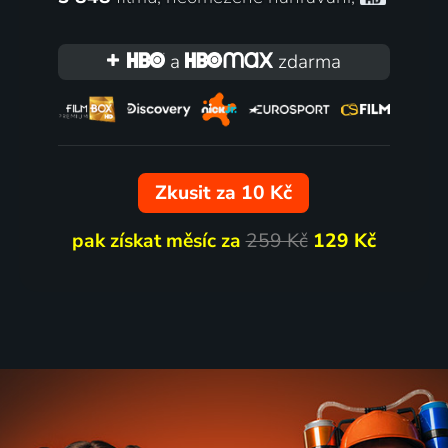
 Films s MUDr.
a
zdarma
em Kempným
í
Zkusit za 10 Kč
pak získat měsíc za
259 Kč
129 Kč