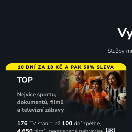
Vy
Outdoor Films se Světlanou
Borůvk
Služby mů
Jägerovou
2011 | Vz
Vzdělávací
10 DNÍ ZA 10 KČ A PAK 50% SLEVA
TOP
Nejvíce sportu,
dokumentů, filmů
a televizní zábavy
176
TV stanic, až
100
dní zpětně,
4 650
filmů
,
neomezené nahrávání
,