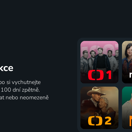
kce
bo si vychutnejte
ž 100 dní zpětně.
vat nebo neomezeně