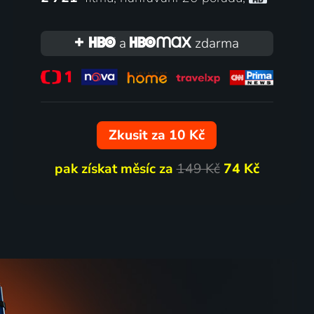
a
zdarma
Zkusit za 10 Kč
pak získat měsíc za
149 Kč
74 Kč