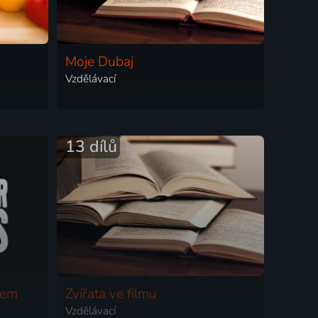
Moje Dubaj
Vzdělávací
13 dílů
rem
Zvířata ve filmu
Vzdělávací