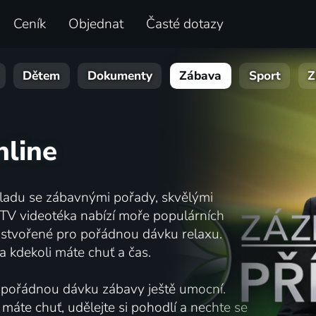
Ceník
Objednat
Časté dotazy
Dětem
Dokumenty
Zábava
Sport
Z
nline
áladu se zábavnými pořady, skvělými
.TV videotéka nabízí moře populárních
o stvořené pro pořádnou dávku relaxu.
a kdekoli máte chuť a čas.
ré pořádnou dávku zábavy ještě umocní.
 máte chuť, udělejte si pohodlí a nechte se