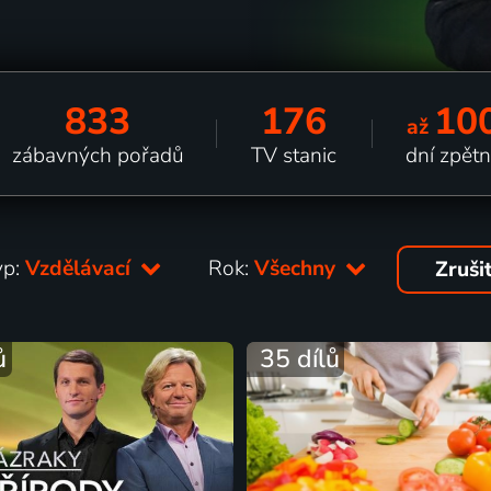
833
176
10
až
zábavných pořadů
TV stanic
dní zpět
yp:
Vzdělávací
Rok:
Všechny
Zruši
ů
35 dílů