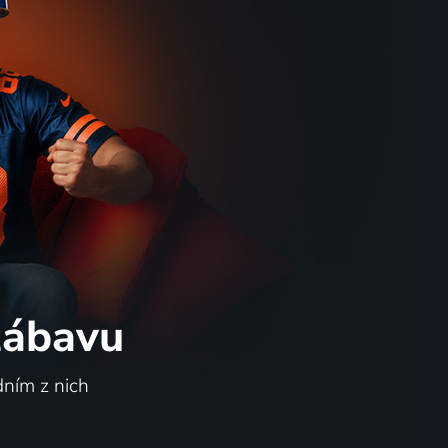
 zábavu
dním z nich