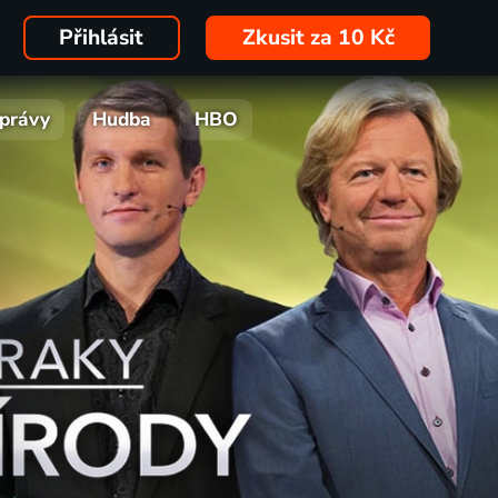
Přihlásit
Zkusit za 10 Kč
právy
Hudba
HBO