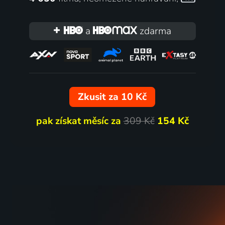
Outdoor Films s Michaelou
Outdoor
a
zdarma
Sládkovou
Tomáš
Vzdělávací
Vzdělávac
Zkusit za 10 Kč
pak získat měsíc za
309 Kč
154 Kč