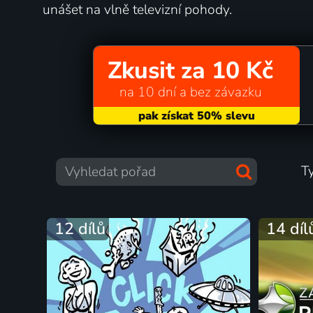
unášet na vlně televizní pohody.
Zkusit za 10 Kč
na 10 dní a bez závazku
T
12 dílů
14 díl