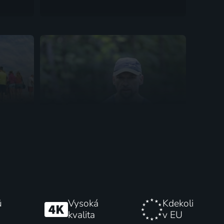
Outdoor Films s Jurijem Tarčou
Vzdělávací
ů
Vysoká
Kdekoli
kvalita
v EU