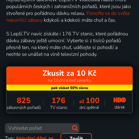
populárních českých i zahraničních pořadů, které jsou jako
stvořené pro pořádnou dávku relaxu.
Ponořte se do světa
nekončící zábavy
kdykoli a kdekoli máte chuť a čas.
S Lepší.TV navíc získáte i 176 TV stanic, které pořádnou
dávku zábavy ještě umocní. Vyberte si z tisíců pořadů
přesně ten, na který máte chuť, udělejte si pohodlí a
nechte se unášet na vlně televizní pohody.
Zkusit za 10 Kč
na 10 dní a bez závazku
825
176
100
až
dárek
zábavných pořadů
TV stanic
dní zpětně
Typ:
Aktuální dění
Zrušit