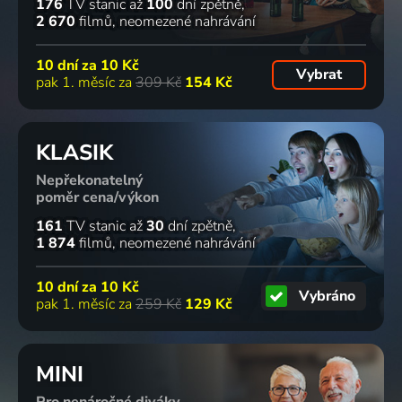
176
TV stanic
až
100
dní zpětně
2 670
filmů
neomezené nahrávání
10 dní za
10 Kč
Vybrat
pak 1. měsíc za
309 Kč
154 Kč
KLASIK
Nepřekonatelný
poměr cena/výkon
161
TV stanic
až
30
dní zpětně
1 874
filmů
neomezené nahrávání
10 dní za
10 Kč
Vybráno
pak 1. měsíc za
259 Kč
129 Kč
MINI
Pro nenáročné diváky