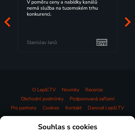
nabídky kanálů
Lepší.TV sleduji už několik let 
tuzemském trhu
maximální spokojeností. Velký
programů a nemuset běžet k 
začátek programu, to je přesně
mi vyhovuje.
Milada Tomešová
O Lepší.TV
Novinky
Recenze
Obchodní podmínky
Podporovaná zařízení
Pro partnery
Cookies
Kontakt
Darovat Lepší.TV
Videotéka
Souhlas s cookies