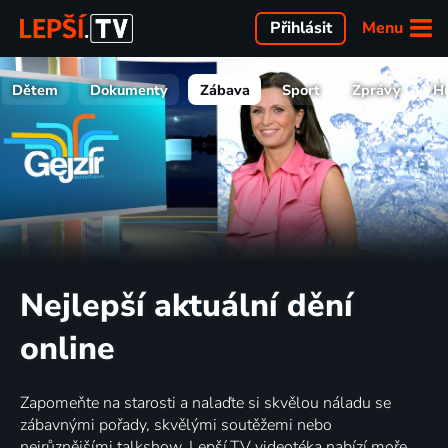
Menu
Přihlásit
Dětem
Dokumenty
Zábava
Sport
Zprávy
H
Nejlepší aktuální dění
online
Zapomeňte na starosti a nalaďte si skvělou náladu se
zábavnými pořady, skvělými soutěžemi nebo
nejrůznějšími talkshow. Lepší.TV videotéka nabízí moře