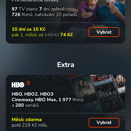
97
TV stanic
7
dní zpětně
726
filmů
nahrávání 20 pořadů
10 dní za
10 Kč
Vybrat
pak 1. měsíc za
149 Kč
74 Kč
Extra
HBO, HBO2, HBO3
Cinemaxy, HBO Max
1 977
filmů
a
280
seriálů
Měsíc zdarma
Vybrat
poté 229 Kč měs.