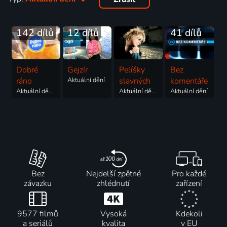
142 dílů
12 dílů
41 dílů
Dobré
Gejzír
Pelíšky
Bez
ráno
Aktuální dění
slavných
komentáře
Aktuální dění, Talk Show
Aktuální dění, Zájmy
Aktuální dění
Bez
Nejdelší zpětné
Pro každé
závazku
zhlédnutí
zařízení
9577 filmů
Vysoká
Kdekoli
a seriálů
kvalita
v EU