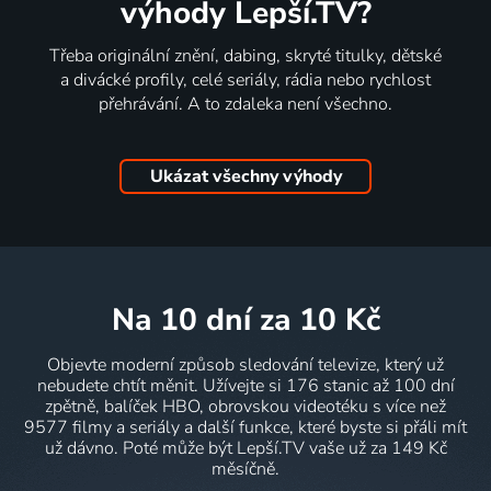
výhody Lepší.TV?
Třeba originální znění, dabing, skryté titulky, dětské
a divácké profily, celé seriály, rádia nebo rychlost
přehrávání. A to zdaleka není všechno.
Ukázat všechny výhody
na 10 dní
za 10 Kč
Objevte moderní způsob sledování televize, který už
nebudete chtít měnit. Užívejte si 176 stanic až 100 dní
zpětně, balíček HBO, obrovskou videotéku s více než
9577 filmy a seriály a další funkce, které byste si přáli mít
už dávno. Poté může být Lepší.TV vaše už za 149 Kč
měsíčně.