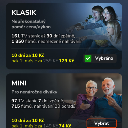
KLASIK
Nepřekonatelný
poměr cena/výkon
161
TV stanic
až
30
dní zpětně
1 850
filmů
neomezené nahrávání
10 dní za
10 Kč
Vybráno
pak 1. měsíc za
259 Kč
129 Kč
MINI
Pro nenáročné diváky
97
TV stanic
7
dní zpětně
715
filmů
nahrávání 20 pořadů
10 dní za
10 Kč
Vybrat
pak 1. měsíc za
149 Kč
74 Kč