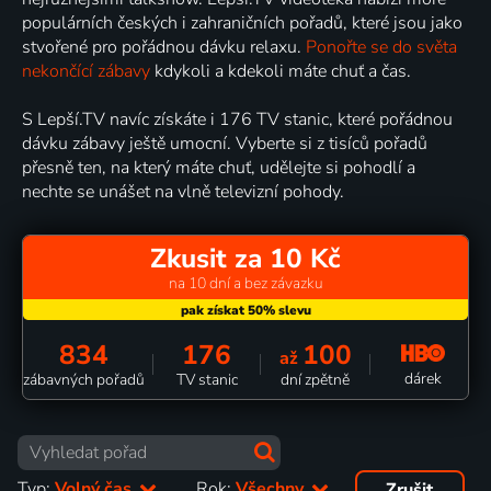
populárních českých i zahraničních pořadů, které jsou jako
stvořené pro pořádnou dávku relaxu.
Ponořte se do světa
nekončící zábavy
kdykoli a kdekoli máte chuť a čas.
S Lepší.TV navíc získáte i 176 TV stanic, které pořádnou
dávku zábavy ještě umocní. Vyberte si z tisíců pořadů
přesně ten, na který máte chuť, udělejte si pohodlí a
nechte se unášet na vlně televizní pohody.
Zkusit za 10 Kč
na 10 dní a bez závazku
834
176
100
až
dárek
zábavných pořadů
TV stanic
dní zpětně
Typ:
Volný čas
Rok:
Všechny
Zrušit