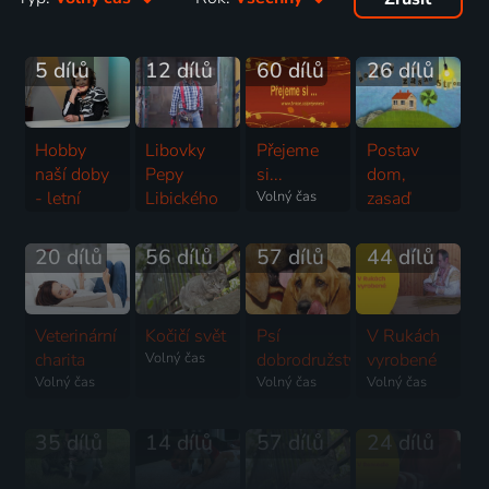
5 dílů
12 dílů
60 dílů
26 dílů
Hobby
Libovky
Přejeme
Postav
naší doby
Pepy
si...
dom,
- letní
Libického
Volný čas
zasaď
speciál
Volný čas
strom
Volný čas
2025-2026 | Volný čas
20 dílů
56 dílů
57 dílů
44 dílů
Veterinární
Kočičí svět
Psí
V Rukách
charita
Volný čas
dobrodružství
vyrobené
Volný čas
Volný čas
Volný čas
35 dílů
14 dílů
57 dílů
24 dílů