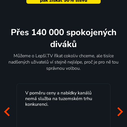
Přes 140 000 spokojených
diváků
Můžeme o Lepší.TV říkat cokoliv chceme, ale tisíce
nadšených uživatelů ví stejně nejlépe, proč je pro ně tou
správnou volbou.
análů
Lepší.TV sleduji už několik let s
 trhu
maximální spokojeností. Velký výběr
programů a nemuset běžet k TV na
začátek programu, to je přesně to, co
mi vyhovuje.