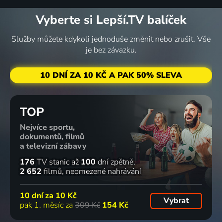
23 dílů
2 díly
4 díly
2 díly
Vyberte si Lepší.TV balíček
Služby můžete kdykoli jednoduše změnit nebo zrušit. Vše
Chalupa je
Outdoor
Design
Outdoor
je bez závazku.
hra
Films
pro vás
Films s
2007-2011 | Volný čas
Volný čas
Volný čas
Lindou
10 DNÍ ZA 10 KČ A PAK 50% SLEVA
Tekeliovou
Volný čas
2 díly
TOP
Nejvíce sportu,
Krasohled
Outdoor
dokumentů, filmů
Volný čas, Literatura
Films s
a televizní zábavy
MUDr.
176
TV stanic
až
100
dní zpětně
Evou
2 652
filmů
neomezené nahrávání
Perglerovou
Volný čas
10 dní za
10 Kč
Vybrat
pak 1. měsíc za
309 Kč
154 Kč