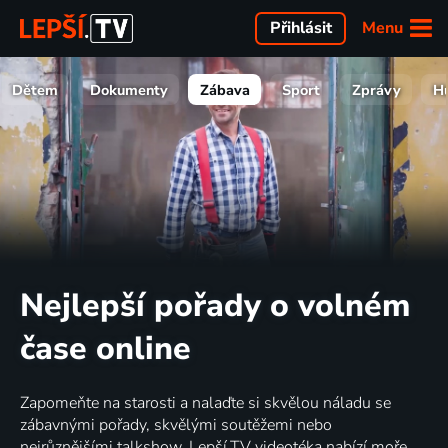
Menu
Přihlásit
Dětem
Dokumenty
Zábava
Sport
Zprávy
H
Nejlepší pořady o volném
čase online
Zapomeňte na starosti a nalaďte si skvělou náladu se
zábavnými pořady, skvělými soutěžemi nebo
nejrůznějšími talkshow. Lepší.TV videotéka nabízí moře