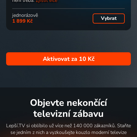
není třeba.
Zjistit více
jednorázově
Vybrat
1 899 Kč
Aktivovat za
10 Kč
Objevte nekončící
televizní zábavu
Lepší.TV si oblíbilo už více než 140 000 zákazníků. Staňte
se jedním z nich a vyzkoušejte kouzlo moderní televize