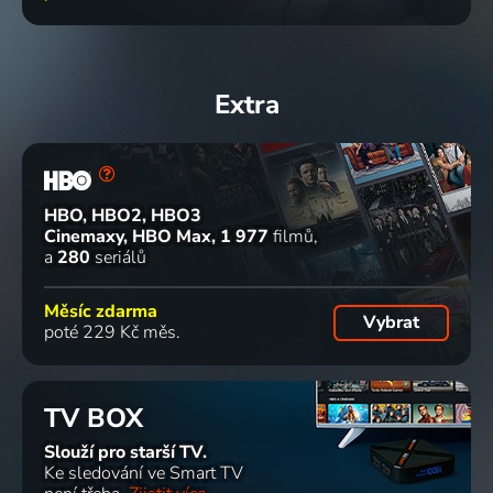
Extra
HBO, HBO2, HBO3
Cinemaxy, HBO Max
1 977
filmů
a
280
seriálů
Měsíc zdarma
Vybrat
poté 229 Kč měs.
TV BOX
Slouží pro starší TV.
Ke sledování ve Smart TV