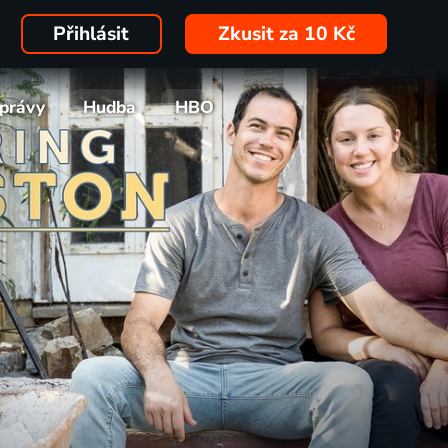
Přihlásit
Zkusit za 10 Kč
právy
Hudba
HBO