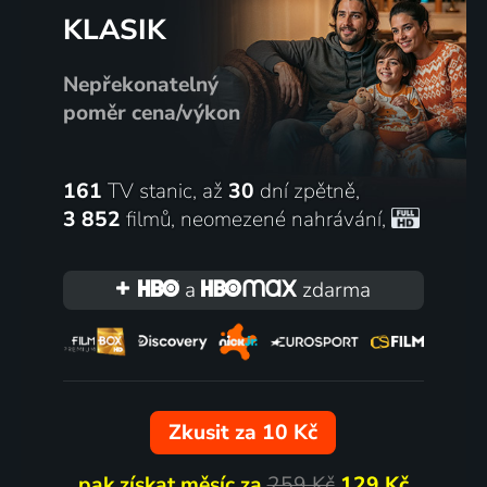
KLASIK
Nepřekonatelný
poměr cena/výkon
161
TV stanic, až
30
dní zpětně,
3 852
filmů
,
neomezené nahrávání
,
a
zdarma
Zkusit za 10 Kč
pak získat měsíc za
259 Kč
129 Kč