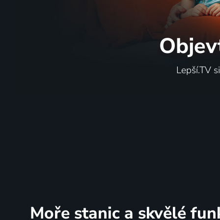
Objev
Lepší.TV s
Moře stanic
a skvělé fun