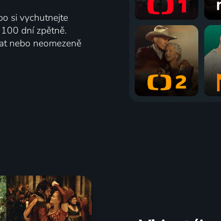
bo si vychutnejte
ž 100 dní zpětně.
vat nebo neomezeně