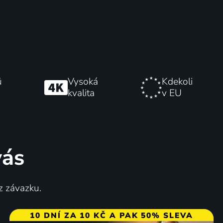
ů
Vysoká
Kdekoli
kvalita
v EU
vás
z závazku.
10 DNÍ ZA 10 KČ A PAK 50% SLEVA