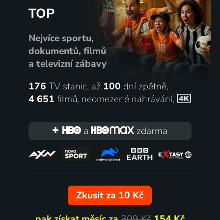
TOP
Nejvíce sportu,
dokumentů, filmů
a televizní zábavy
176
TV stanic, až
100
dní zpětně,
4 651
filmů
,
neomezené nahrávání
,
a
zdarma
Zkusit za 10 Kč
pak získat měsíc za
309 Kč
154 Kč