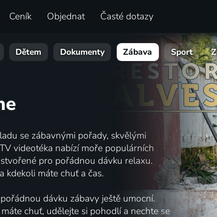
Ceník
Objednat
Časté dotazy
Dětem
Dokumenty
Zábava
Sport
Z
ne
áladu se zábavnými pořady, skvělými
.TV videotéka nabízí moře populárních
o stvořené pro pořádnou dávku relaxu.
a kdekoli máte chuť a čas.
ré pořádnou dávku zábavy ještě umocní.
 máte chuť, udělejte si pohodlí a nechte se