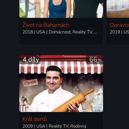
Život na Bahamách
Opravou
2018 | USA | Domácnost, Reality TV, Rodinný
4 díly
66
%
Král dortů
2009 | USA | Reality TV, Rodinný