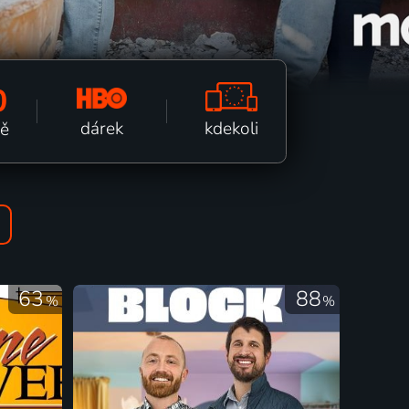
0
kdekoli
dárek
ně
63
88
%
%