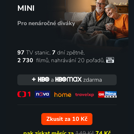
MINI
Pro nenáročné diváky
97
TV stanic,
7
dní zpětně,
2 730
filmů
,
nahrávání 20 pořadů
,
a
zdarma
Zkusit za 10 Kč
pak získat měsíc za
149 Kč
74 Kč