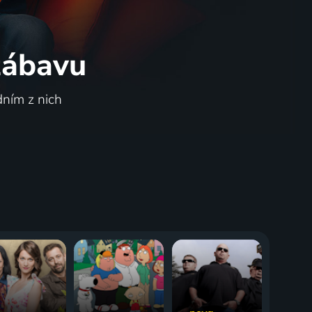
 zábavu
dním z nich