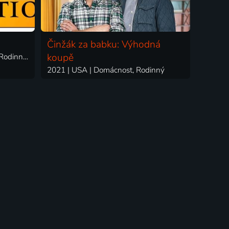
Činžák za babku: Výhodná
2003-2004 | USA | Reality TV, Rodinný, Drama, Komedie
koupě
2021 | USA | Domácnost, Rodinný