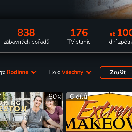
838
176
10
až
zábavných pořadů
TV stanic
dní zpět
yp:
Rodinné
Rok:
Všechny
Zrušit
ů
80
6 dílů
%