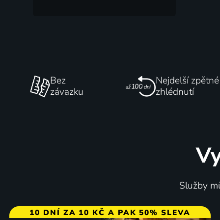
Bez
Nejdelší zpětné
závazku
zhlédnutí
Vy
Služby mů
10 DNÍ ZA 10 KČ A PAK 50% SLEVA