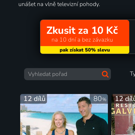
unášet na vlně televizní pohody.
Zkusit za 10 Kč
na 10 dní a bez závazku
T
12 dílů
80
12 díl
%