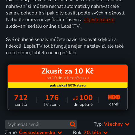
nahrávání si můžete nechat automaticky nahrávat celé
série a pohodlně si pak díly pustit podle svých možností.
Nebuďte omezeni vysílacím časem a
objevte kouzlo
sledování seriálů online s Lepší.TV.
Své oblíbené seriály můžete navíc sledovat kdykoli a
kdekoli. Lepší.TV totiž funguje nejen na televizi, ale také
na telefonu, tabletu nebo počítači.
Zkusit za 10 Kč
na 10 dní a bez závazku
712
176
100
až
dárek
seriálů
TV stanic
dní zpětně
Typ:
Všechny
Země:
Československo
Rok:
70. léta