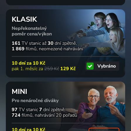
KLASIK
Nepřekonatelný
poměr cena/výkon
161
TV stanic
až
30
dní zpětně
1 869
filmů
neomezené nahrávání
10 dní za
10 Kč
Vybráno
pak 1. měsíc za
259 Kč
129 Kč
MINI
Pro nenáročné diváky
97
TV stanic
7
dní zpětně
724
filmů
nahrávání 20 pořadů
10 dní za
10 Kč