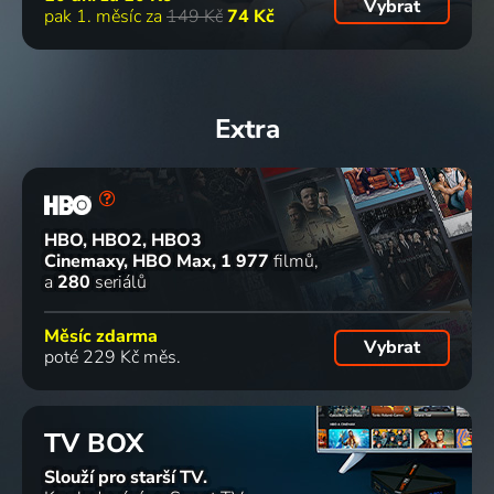
Vybrat
pak 1. měsíc za
149 Kč
74 Kč
Extra
HBO, HBO2, HBO3
Cinemaxy, HBO Max
1 977
filmů
a
280
seriálů
Měsíc zdarma
Vybrat
poté 229 Kč měs.
TV BOX
Slouží pro starší TV.