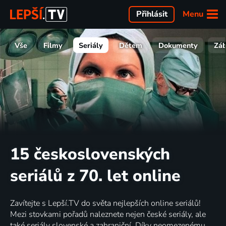
Menu
Přihlásit
Vše
Filmy
Seriály
Dětem
Dokumenty
Zá
15 československých
seriálů z 70. let online
Zavítejte s Lepší.TV do světa nejlepších online seriálů!
Mezi stovkami pořadů naleznete nejen české seriály, ale
také seriály slovenské a zahraniční. Díky neomezenému