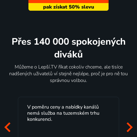
Přes 140 000 spokojených
diváků
Můžeme o Lepší.TV říkat cokoliv chceme, ale tisíce
nadšených uživatelů ví stejně nejlépe, proč je pro ně tou
správnou volbou.
y a nabídky kanálů
Lepší.TV sleduji už několik 
na tuzemském trhu
maximální spokojeností. V
programů a nemuset běžet
začátek programu, to je pře
mi vyhovuje.