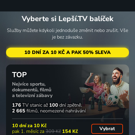
Vyberte si Lepší.TV balíček
Služby můžete kdykoli jednoduše změnit nebo zrušit. Vše
je bez závazku.
10 DNÍ ZA 10 KČ A PAK 50% SLEVA
TOP
Nejvíce sportu,
dokumentů, filmů
a televizní zábavy
176
TV stanic
až
100
dní zpětně
2 665
filmů
neomezené nahrávání
10 dní za
10 Kč
Vybrat
pak 1. měsíc za
309 Kč
154 Kč