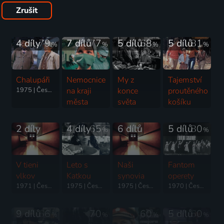
Zrušit
4 díly
79
7 dílů
77
5 dílů
68
5 dílů
81
%
%
%
%
Chalupáři
Nemocnice
My z
Tajemství
1975 | Československo | Komedie
na kraji
konce
proutěného
města
světa
košíku
1978 | Československo | Drama, Psychologický
1975 | Československo | Komedie
1977 | Československo | Rodinný
2 díly
4 díly
65
6 dílů
5 dílů
80
%
%
V tieni
Leto s
Naši
Fantom
vlkov
Katkou
synovia
operety
1971 | Československo | Thriller, Drama, Válečný
1975 | Československo | Rodinný
1975 | Československo | Thriller, Drama, Válečný
1970 | Československo | Komedie, Hudební
9 dílů
66
70
60
5 dílů
60
%
%
%
%