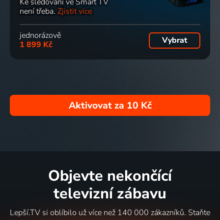
Ke sledování ve Smart TV
není třeba.
Zjistit více
jednorázově
Vybrat
1 899 Kč
Aktivovat za
10 Kč
Objevte nekončící
televizní zábavu
Lepší.TV si oblíbilo už více než 140 000 zákazníků. Staňte