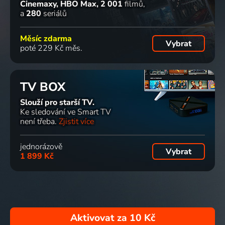
Cinemaxy, HBO Max
2 001
filmů
a
280
seriálů
Měsíc zdarma
Vybrat
poté 229 Kč měs.
TV BOX
Slouží pro starší TV.
Ke sledování ve Smart TV
není třeba.
Zjistit více
jednorázově
Vybrat
1 899 Kč
Aktivovat za
10 Kč