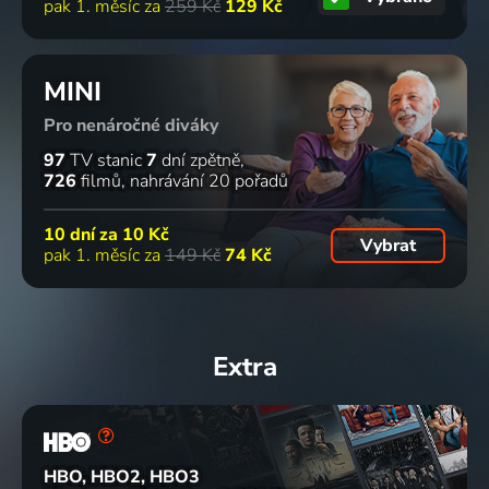
pak 1. měsíc za
259 Kč
129 Kč
MINI
Pro nenáročné diváky
97
TV stanic
7
dní zpětně
726
filmů
nahrávání 20 pořadů
10 dní za
10 Kč
Vybrat
pak 1. měsíc za
149 Kč
74 Kč
Extra
HBO, HBO2, HBO3