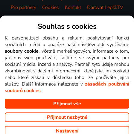
Pro partnery
Cookies
Kontakt
Darovat Lepší.TV
Videotéka
Souhlas s cookies
K personalizaci obsahu a reklam, poskytování funkcí
sociálních médií a analýze naší návštěvnosti využíváme
soubory cookie
, včetně marketingových. Informace o tom,
jak náš web používáte, sdílíme se svými partnery pro
sociální média, inzerci a analýzy. Partneři tyto údaje mohou
zkombinovat s dalšími informacemi, které jste jim poskytli
nebo které získali v důsledku toho, že používáte jejich
služby. Další informace naleznete v
zásadách používání
souborů cookies
.
Přijmout vše
Copyright © goNET s.r.o. Na tomto webu jsou zobrazovány
obrázky z pořadů TV stanic, které můžete sledovat v Lepší.TV.
Přijmout nezbytné
Nastavení