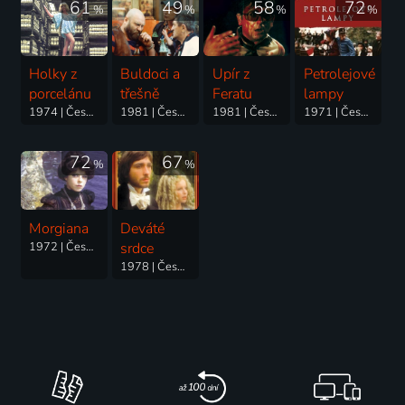
61
49
58
72
%
%
%
%
Holky z
Buldoci a
Upír z
Petrolejové
porcelánu
třešně
Feratu
lampy
1974 | Československo | Komedie, Romantický
1981 | Československo | Komedie
1981 | Československo | Horor, Science Fiction
1971 | Československo | Drama
72
67
%
%
Morgiana
Deváté
1972 | Československo | Drama, Horor, Mysteriózní
srdce
1978 | Československo | Pohádka