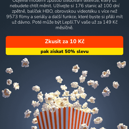
Objevte moderní způsob sledování televize, který už
nebudete chtít měnit. Užívejte si 176 stanic až 100 dní
zpětně, balíček HBO, obrovskou videotéku s více než
9573 filmy a seriály a další funkce, které byste si přáli mít
už dávno. Poté může být Lepší.TV vaše už za 149 Kč
měsíčně.
Zkusit za 10 Kč