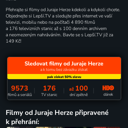
Přehrajte si filmy od Juraje Herze kdekoli a kdykoli chcete.
Objednejte si Lepší.TV a sledujte přes internet ve vaší
televizi, mobilu nebo na počítači 4 890 filmů
a 176 televizních stanic až s 100 denním archivem
a neomezeným nahráváním. Bavte se s Lepší.TV již za
149 Kč!
Sledovat filmy od Juraje Herze
a k tomu bez závazku získat
9573
176
100
až
dárek
filmů a seriálů
TV stanic
dní zpětně
filmy od Juraje Herze připravené
k přehrání: