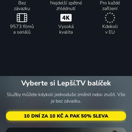
Bez
Nejdelší zpětné
Pro každé
závazku
zhlédnutí
zařízení
9573 filmů
Vysoká
Kdekoli
a seriálů
kvalita
v EU
Vyberte si Lepší.TV balíček
Služby můžete kdykoli jednoduše změnit nebo zrušit. Vše
je bez závazku.
10 DNÍ ZA 10 KČ A PAK 50% SLEVA