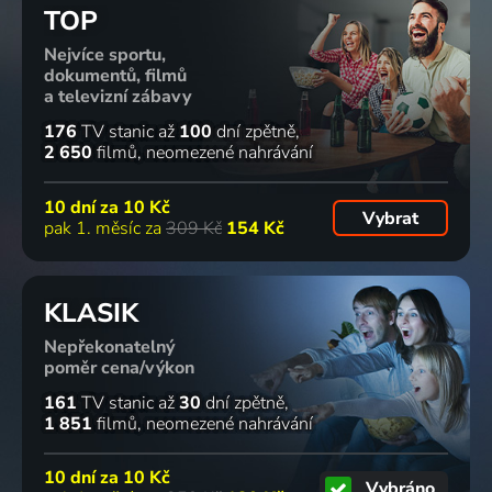
TOP
Nejvíce sportu,
dokumentů, filmů
a televizní zábavy
176
TV stanic
až
100
dní zpětně
2 650
filmů
neomezené nahrávání
10 dní za
10 Kč
Vybrat
pak 1. měsíc za
309 Kč
154 Kč
KLASIK
Nepřekonatelný
poměr cena/výkon
161
TV stanic
až
30
dní zpětně
1 851
filmů
neomezené nahrávání
10 dní za
10 Kč
Vybráno