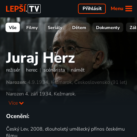
Menu
Přihlásit
Vše
Filmy
Seriály
Dětem
Dokumenty
Zá
Juraj Herz
režisér
|
herec
|
scénárista
|
námět
Narozen:
4.9.1934, Kežmarok, Československo (91 let)
Narozen 4. září 1934, Kežmarok.
Více
Ocenění:
Český Lev, 2008, dlouholetý umělecký přínos českému
filmu