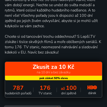
vám dobijí energii. Nechte se unést do světa melodií a
rytmů, které osloví každého hudebního nadšence. A to
není vše! Všechny pořady jsou k dispozici až 100 dní
zpětně po jejich živém odvysílání, abyste si je mohli užít
kdykoliv se vám zachce.
Chcete si od tancování trochu oddechnout? S Lepší.TV
získáte i tisíce skvělých filmů a moře oblíbených seriálů. K
tomu 176 TV stanic, neomezené nahrávání a sledování
kdekoli v EU. Navíc bez závazku!
Zkusit za 10 Kč
na 10 dní a bez závazku
787
176
100
až
dárek
hudebních pořadů
TV stanic
dní zpětně