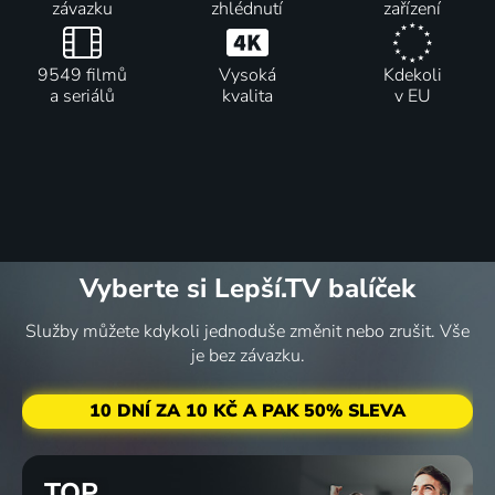
závazku
zhlédnutí
zařízení
9549 filmů
Vysoká
Kdekoli
a seriálů
kvalita
v EU
Vyberte si Lepší.TV balíček
Služby můžete kdykoli jednoduše změnit nebo zrušit. Vše
je bez závazku.
10 DNÍ ZA 10 KČ A PAK 50% SLEVA
TOP