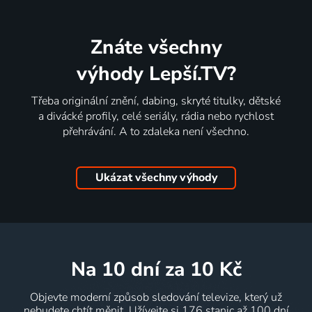
Znáte všechny
výhody Lepší.TV?
Třeba originální znění, dabing, skryté titulky, dětské
a divácké profily, celé seriály, rádia nebo rychlost
přehrávání. A to zdaleka není všechno.
Ukázat všechny výhody
na 10 dní
za 10 Kč
Objevte moderní způsob sledování televize, který už
nebudete chtít měnit. Užívejte si 176 stanic až 100 dní