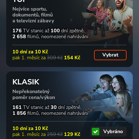
Nejvíce sportu,
dokumentů, filmů
a televizní zábavy
176
TV stanic
až
100
dní zpětně
2 658
filmů
neomezené nahrávání
10 dní za
10 Kč
Vybrat
pak 1. měsíc za
309 Kč
154 Kč
KLASIK
Nepřekonatelný
poměr cena/výkon
161
TV stanic
až
30
dní zpětně
1 856
filmů
neomezené nahrávání
10 dní za
10 Kč
Vybráno
pak 1. měsíc za
259 Kč
129 Kč