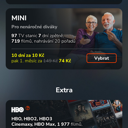
MINI
Pro nenáročné diváky
97
TV stanic
7
dní zpětně
719
filmů
nahrávání 20 pořadů
10 dní za
10 Kč
Vybrat
pak 1. měsíc za
149 Kč
74 Kč
Extra
HBO, HBO2, HBO3
Cinemaxy, HBO Max
1 977
filmů