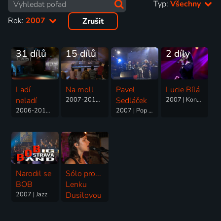
Typ:
Všechny
Rok:
2007
Zrušit
31 dílů
15 dílů
2 díly
Ladí
Na moll
Pavel
Lucie Bílá
neladí
2007-2011 | Folk & lidové
Sedláček
2007 | Koncert
2006-2010 | Pop & Rock
2007 | Pop & Rock
Narodil se
Sólo pro...
BOB
Lenku
2007 | Jazz
Dusilovou
2007 | Hudba