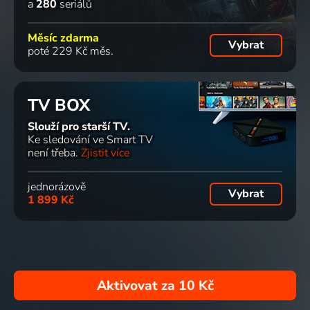
a
280
seriálů
Měsíc zdarma
Vybrat
poté 229 Kč měs.
TV BOX
Slouží pro starší TV.
Ke sledování ve Smart TV
není třeba.
Zjistit více
jednorázově
Vybrat
1 899 Kč
Aktivovat za
10 Kč