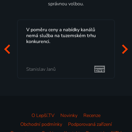
správnou volbou.
V poměru ceny a nabídky kanálů
Le
nemá služba na tuzemském trhu
ma
konkurenci.
pr
za
mi
Stanislav Janů
M
O Lepší.TV
Novinky
Recenze
Obchodní podmínky
Podporovaná zařízení