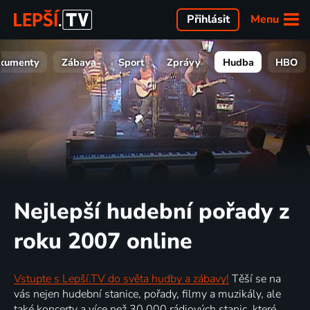
Menu
Přihlásit
kumenty
Zábava
Sport
Zprávy
Hudba
HBO
Nejlepší hudební pořady z
roku 2007 online
Vstupte s Lepší.TV do světa hudby a zábavy!
Těší se na
vás nejen hudební stanice, pořady, filmy a muzikály, ale
také koncerty a více než 30 000 rádiových stanic, které