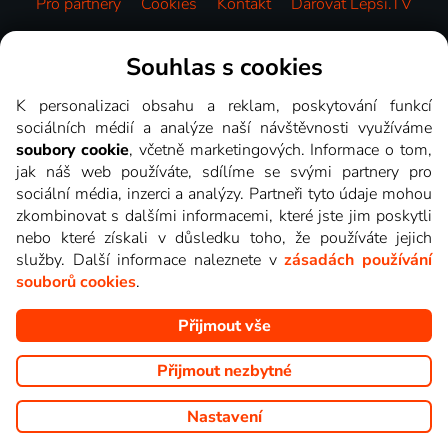
Pro partnery
Cookies
Kontakt
Darovat Lepší.TV
Videotéka
Souhlas s cookies
K personalizaci obsahu a reklam, poskytování funkcí
sociálních médií a analýze naší návštěvnosti využíváme
soubory cookie
, včetně marketingových. Informace o tom,
jak náš web používáte, sdílíme se svými partnery pro
sociální média, inzerci a analýzy. Partneři tyto údaje mohou
zkombinovat s dalšími informacemi, které jste jim poskytli
nebo které získali v důsledku toho, že používáte jejich
služby. Další informace naleznete v
zásadách používání
souborů cookies
.
Přijmout vše
Copyright © goNET s.r.o. Na tomto webu jsou zobrazovány
obrázky z pořadů TV stanic, které můžete sledovat v Lepší.TV.
Přijmout nezbytné
Nastavení