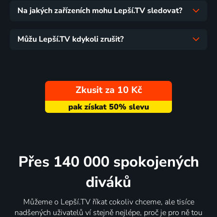
Na jakých zařízeních mohu Lepší.TV sledovat?
Můžu Lepší.TV kdykoli zrušit?
Zkusit za 10 Kč
Přes 140 000 spokojených
diváků
Můžeme o Lepší.TV říkat cokoliv chceme, ale tisíce
nadšených uživatelů ví stejně nejlépe, proč je pro ně tou