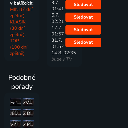
3.7.
v balíčcích:
Sledovat
01:41
MINI (7 dní
6.7.
zpětně)
,
Sledovat
02:21
KLASIK
17.7.
(30 dní
Sledovat
01:57
zpětně)
,
31.7.
TOP
Sledovat
01:57
(100 dní
14.8. 02:35
zpětně)
bude v TV
Podobné
pořady
Fešáci v Lucerně
ZVEME VÁS NA VLACHOVKU
JEDNA A JEDNA
Z DECHOVKY DO DECHOVKY
VY DVA A ČAS
Z PÍSNIČKY DO PÍSNIČKY