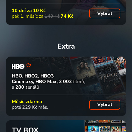
10 dní za
10 Kč
Vybrat
pak 1. měsíc za
149 Kč
74 Kč
Extra
HBO, HBO2, HBO3
Cinemaxy, HBO Max
2 002
filmů
a
280
seriálů
Měsíc zdarma
Vybrat
poté 229 Kč měs.
TV BOX