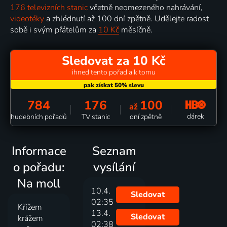
176 televizních stanic
včetně neomezeného nahrávání,
videotéky
a zhlédnutí až 100 dní zpětně. Udělejte radost
sobě i svým přátelům za
10 Kč
měsíčně.
Sledovat za 10 Kč
ihned tento pořad a k tomu
784
176
100
až
dárek
hudebních pořadů
TV stanic
dní zpětně
Informace
Seznam
o pořadu:
vysílání
Na moll
10.4.
Sledovat
02:35
Křížem
13.4.
Sledovat
krážem
02:38