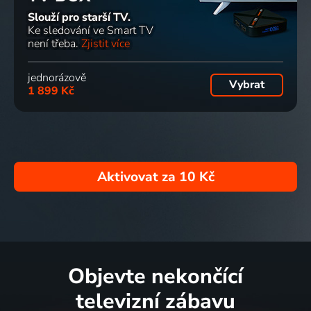
Slouží pro starší TV.
Ke sledování ve Smart TV
není třeba.
Zjistit více
jednorázově
Vybrat
1 899 Kč
Aktivovat za
10 Kč
Objevte nekončící
televizní zábavu