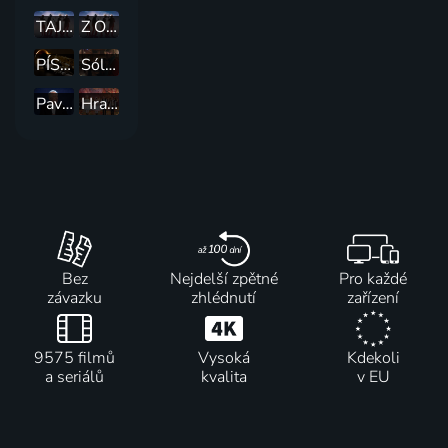
TAJEMSTVÍ BYLINEK
Z OČÍ DO OČÍ
PÍSNIČKY NA PŘÁNÍ
Sólo pro... Glena Hansarda
Pavel Bobek - 60 let v americkém století
Hraje vám... Sokolka
Bez
Nejdelší zpětné
Pro každé
závazku
zhlédnutí
zařízení
9575 filmů
Vysoká
Kdekoli
a seriálů
kvalita
v EU