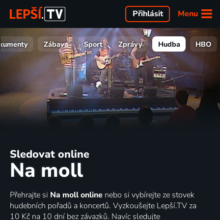
Menu
Přihlásit
kumenty
Zábava
Sport
Zprávy
Hudba
HBO
Sledovat online
Na moll
Přehrajte si
Na moll online
nebo si vybírejte ze stovek
hudebních pořadů a koncertů. Vyzkoušejte Lepší.TV za
10 Kč na 10 dní bez závazků. Navíc sledujte