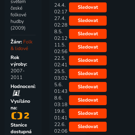
světem
24.4.
Sledovat
české
02:17
folkové
27.4.
Sledovat
hudby
02:28
(2009)
8.5.
Sledovat
02:12
Žánr:
Folk
11.5.
Sledovat
& lidové
02:56
Rok
22.5.
Sledovat
výroby:
02:41
2007-
25.5.
Sledovat
2011
03:02
5.6.
Hodnocení:
Sledovat
01:43
8.6.
Sledovat
Vysíláno
03:18
na:
19.6.
Sledovat
01:41
22.6.
Stanice
Sledovat
02:06
dostupná