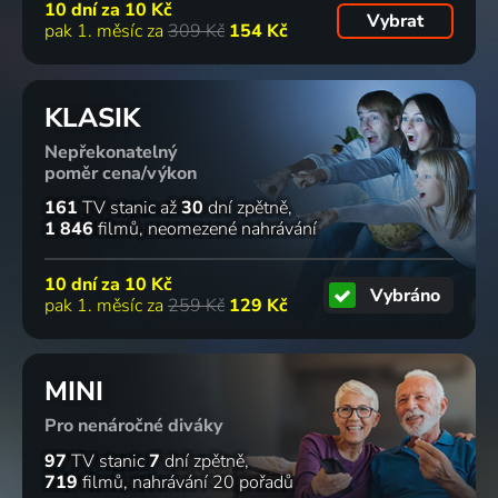
10 dní za
10 Kč
Vybrat
pak 1. měsíc za
309 Kč
154 Kč
KLASIK
Nepřekonatelný
poměr cena/výkon
161
TV stanic
až
30
dní zpětně
1 846
filmů
neomezené nahrávání
10 dní za
10 Kč
Vybráno
pak 1. měsíc za
259 Kč
129 Kč
MINI
Pro nenáročné diváky
97
TV stanic
7
dní zpětně
719
filmů
nahrávání 20 pořadů