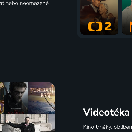
vat nebo neomezeně
Videotéka
Kino trháky, oblíbe