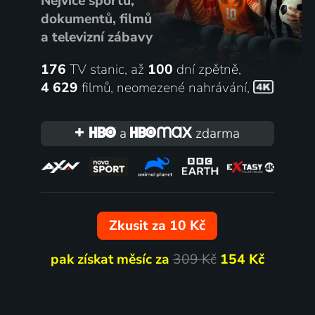
Nejvíce sportu,
dokumentů, filmů
a televizní zábavy
176
TV stanic, až
100
dní zpětně,
4 629
filmů
,
neomezené nahrávání
,
a
zdarma
Zkusit za 10 Kč
pak získat měsíc za
309 Kč
154 Kč