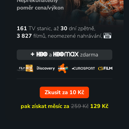
Nepřekonatelný
poměr cena/výkon
161
TV stanic, až
30
dní zpětně,
3 827
filmů
,
neomezené nahrávání
,
a
zdarma
Zkusit za 10 Kč
pak získat měsíc za
259 Kč
129 Kč