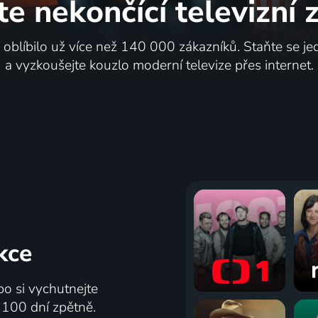
te nekončící
televizní
i oblíbilo už více než 140 000 zákazníků. Staňte se je
a vyzkoušejte kouzlo moderní televize přes internet.
kce
bo si vychutnejte
ž 100 dní zpětně.