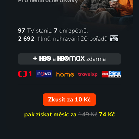
Pro nenáročné diváky
97
TV stanic,
7
dní zpětně,
2 692
filmů
,
nahrávání 20 pořadů
,
a
zdarma
Zkusit za 10 Kč
pak získat měsíc za
149 Kč
74 Kč