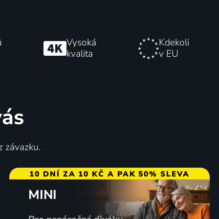
ů
Vysoká
Kdekoli
kvalita
v EU
vás
z závazku.
10 DNÍ ZA 10 KČ A PAK 50% SLEVA
MINI