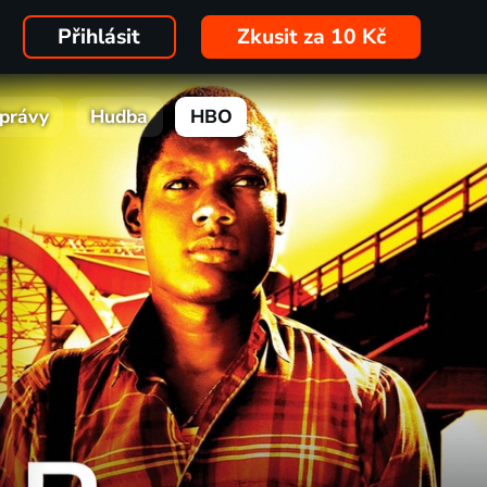
Přihlásit
Zkusit za 10 Kč
právy
Hudba
HBO