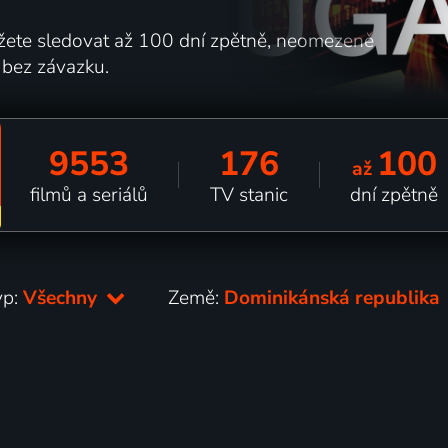
ůžete sledovat až 100 dní zpětně, neomezeně
 bez závazku.
9553
176
100
až
filmů a seriálů
TV stanic
dní zpětně
yp:
Všechny
Země:
Dominikánská republika