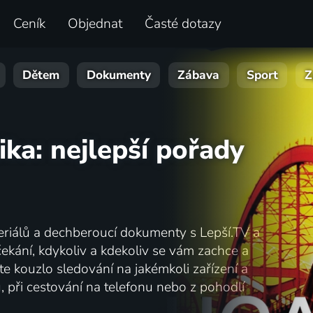
Ceník
Objednat
Časté dotazy
Dětem
Dokumenty
Zábava
Sport
Z
ka: nejlepší pořady
 seriálů a dechberoucí dokumenty s Lepší.TV a
 čekání, kdykoliv a kdekoliv se vám zachce a
te kouzlo sledování na jakémkoli zařízení a
tu, při cestování na telefonu nebo z pohodlí