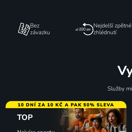
Bez
Nejdelší zpětné
závazku
zhlédnutí
Vy
Služby mů
10 DNÍ ZA 10 KČ A PAK 50% SLEVA
TOP