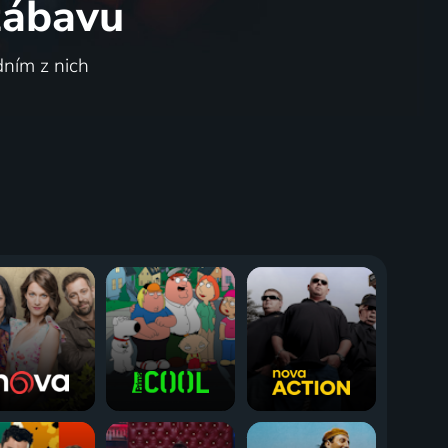
 zábavu
dním z nich