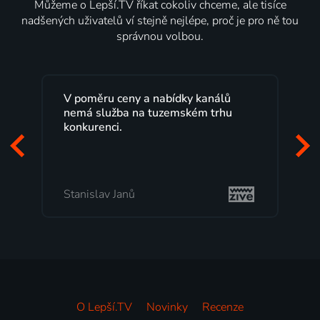
Můžeme o Lepší.TV říkat cokoliv chceme, ale tisíce
nadšených uživatelů ví stejně nejlépe, proč je pro ně tou
správnou volbou.
Lepší.TV sleduji už několik let s
maximální spokojeností. Velký výběr
programů a nemuset běžet k TV na
začátek programu, to je přesně to, co
mi vyhovuje.
Milada Tomešová
O Lepší.TV
Novinky
Recenze