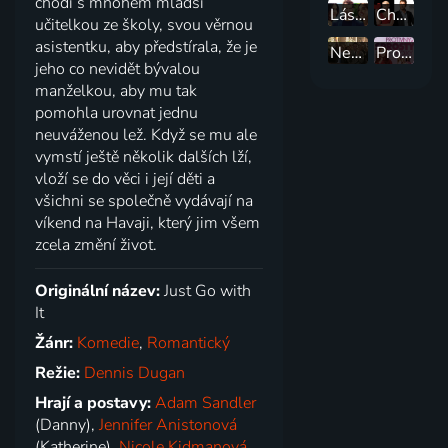
chodí s mnohem mladší
Láska po anglicku
Chceš mě, chci tě
učitelkou ze školy, svou věrnou
asistentku, aby předstírala, že je
Nesvatbovi
Protivný sprostý holky
jeho co nevidět bývalou
manželkou, aby mu tak
pomohla urovnat jednu
neuváženou lež. Když se mu ale
vymstí ještě několik dalších lží,
vloží se do věci i její děti a
všichni se společně vydávají na
víkend na Havaji, který jim všem
zcela změní život.
Originální název:
Just Go with
It
Žánr:
Komedie
,
Romantický
Režie:
Dennis Dugan
Hrají a postavy:
Adam Sandler
(Danny),
Jennifer Anistonová
(Katherine),
Nicole Kidmanová