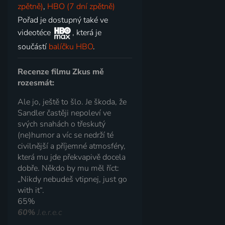
zpětně)
,
HBO (7 dní zpětně)
Pořad je dostupný také ve
videotéce
, která je
součástí
balíčku HBO
.
Recenze filmu Zkus mě
rozesmát:
Ale jo, ještě to šlo. Je škoda, že
Sandler častěji nepoleví ve
svých snahách o třeskutý
(ne)humor a víc se nedrží té
civilnější a příjemné atmosféry,
která mu jde překvapivě docela
dobře. Někdo by mu měl říct:
„Nikdy nebudeš vtipnej, just go
with it“.
65%
60%
J.e.r.e.c