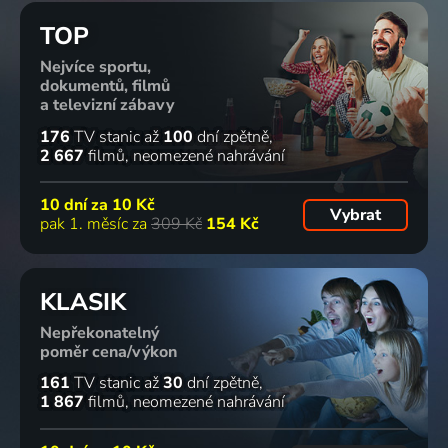
TOP
Nejvíce sportu,
dokumentů, filmů
a televizní zábavy
176
TV stanic
až
100
dní zpětně
2 667
filmů
neomezené nahrávání
10 dní za
10 Kč
Vybrat
pak 1. měsíc za
309 Kč
154 Kč
KLASIK
Nepřekonatelný
poměr cena/výkon
161
TV stanic
až
30
dní zpětně
1 867
filmů
neomezené nahrávání