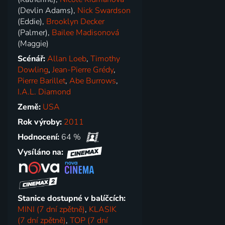
(Devlin Adams),
Nick Swardson
(Eddie),
Brooklyn Decker
(Palmer),
Bailee Madisonová
(Maggie)
Scénář:
Allan Loeb
,
Timothy
Dowling
,
Jean-Pierre Grédy
,
Pierre Barillet
,
Abe Burrows
,
I.A.L. Diamond
Země:
USA
Rok výroby:
2011
Hodnocení:
64 %
Vysíláno na:
Stanice dostupné v balíčcích:
MINI (7 dní zpětně)
,
KLASIK
(7 dní zpětně)
,
TOP (7 dní