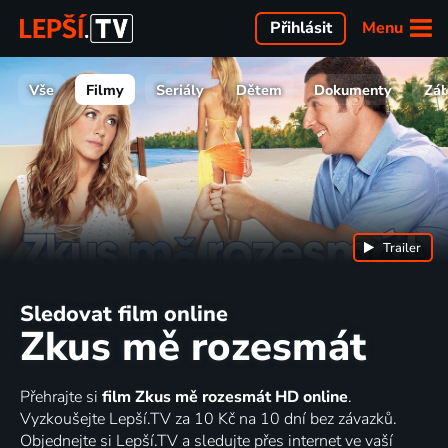
Menu
Přihlásit
Vše
Filmy
Seriály
Dětem
Dokumenty
Zá
Trailer
Sledovat film online
Zkus mě rozesmát
Přehrajte si
film Zkus mě rozesmát HD online
.
Vyzkoušejte Lepší.TV za 10 Kč na 10 dní bez závazků.
Objednejte si Lepší.TV a sledujte přes internet ve vaší