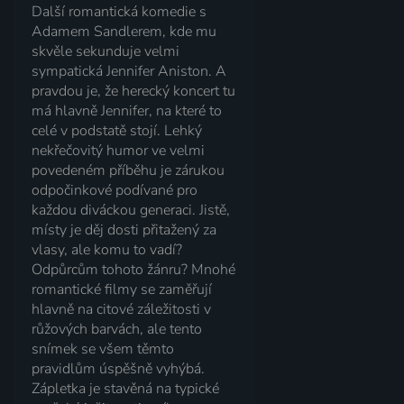
Další romantická komedie s
Adamem Sandlerem, kde mu
skvěle sekunduje velmi
sympatická Jennifer Aniston. A
pravdou je, že herecký koncert tu
má hlavně Jennifer, na které to
celé v podstatě stojí. Lehký
nekřečovitý humor ve velmi
povedeném příběhu je zárukou
odpočinkové podívané pro
každou diváckou generaci. Jistě,
místy je děj dosti přitažený za
vlasy, ale komu to vadí?
Odpůrcům tohoto žánru? Mnohé
romantické filmy se zaměřují
hlavně na citové záležitosti v
růžových barvách, ale tento
snímek se všem těmto
pravidlům úspěšně vyhýbá.
Zápletka je stavěná na typické