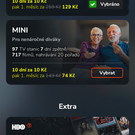
10 dní za
10 Kč
Vybráno
pak 1. měsíc za
259 Kč
129 Kč
MINI
Pro nenáročné diváky
97
TV stanic
7
dní zpětně
717
filmů
nahrávání 20 pořadů
10 dní za
10 Kč
Vybrat
pak 1. měsíc za
149 Kč
74 Kč
Extra