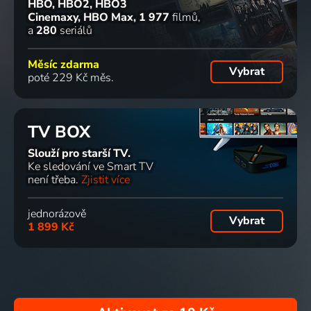
HBO, HBO2, HBO3
Cinemaxy, HBO Max
1 977
filmů
a
280
seriálů
Měsíc zdarma
Vybrat
poté 229 Kč měs.
TV BOX
Slouží pro starší TV.
Ke sledování ve Smart TV
není třeba.
Zjistit více
jednorázově
Vybrat
1 899 Kč