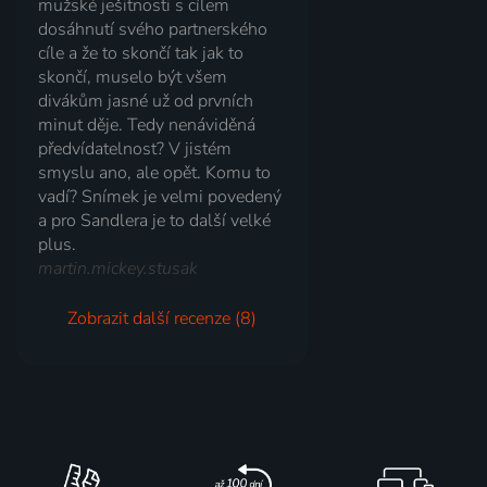
mužské ješitnosti s cílem
dosáhnutí svého partnerského
cíle a že to skončí tak jak to
skončí, muselo být všem
divákům jasné už od prvních
minut děje. Tedy nenáviděná
předvídatelnost? V jistém
smyslu ano, ale opět. Komu to
vadí? Snímek je velmi povedený
a pro Sandlera je to další velké
plus.
martin.mickey.stusak
Zobrazit další recenze (8)