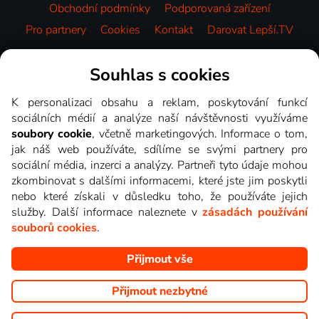
Obchodní podmínky
Podporovaná zařízení
Pro partnery
Cookies
Kontakt
Darovat Lepší.TV
Videotéka
Souhlas s cookies
K personalizaci obsahu a reklam, poskytování funkcí
sociálních médií a analýze naší návštěvnosti využíváme
soubory cookie
, včetně marketingových. Informace o tom,
jak náš web používáte, sdílíme se svými partnery pro
sociální média, inzerci a analýzy. Partneři tyto údaje mohou
zkombinovat s dalšími informacemi, které jste jim poskytli
nebo které získali v důsledku toho, že používáte jejich
služby. Další informace naleznete v
zásadách používání
souborů cookies
.
Přijmout vše
Copyright © goNET s.r.o. Na tomto webu jsou zobrazovány
obrázky z pořadů TV stanic, které můžete sledovat v Lepší.TV.
Přijmout nezbytné