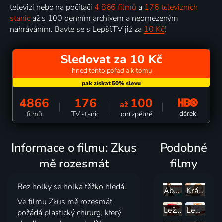
televizi nebo na počítači
4 866 filmů
a
176 televizních
stanic
až s 100 denním archivem a neomezeným
nahráváním. Bavte se s Lepší.TV již za
10 Kč
!
Sledovat za 10 Kč
ihned tento pořad a k tomu
4866
176
100
až
dárek
filmů
TV stanic
dní zpětně
Informace o filmu: Zkus
Podobné
mě rozesmát
filmy
Bez holky se holka těžko hledá.
Absolventka
Kráska mezi muži
Ve filmu Zkus mě rozesmát
Lež má krátké nohy
Lemra líná
požádá plastický chirurg, který