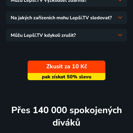
Můžu Lepší.TV vyzkoušet zdarma?
Na jakých zařízeních mohu Lepší.TV sledovat?
Můžu Lepší.TV kdykoli zrušit?
Zkusit za 10 Kč
Přes 140 000 spokojených
diváků