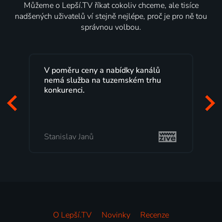
Můžeme o Lepší.TV říkat cokoliv chceme, ale tisíce
nadšených uživatelů ví stejně nejlépe, proč je pro ně tou
správnou volbou.
lů
Lepší.TV sleduji už několik let s
hu
maximální spokojeností. Velký výběr
programů a nemuset běžet k TV na
začátek programu, to je přesně to, co
mi vyhovuje.
Milada Tomešová
O Lepší.TV
Novinky
Recenze