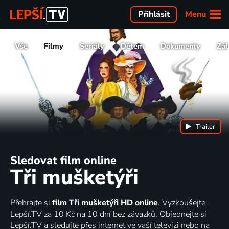
Menu
Přihlásit
Vše
Filmy
Seriály
Dětem
Dokumenty
Zá
Trailer
Sledovat film online
Tři mušketýři
Přehrajte si
film Tři mušketýři HD online
. Vyzkoušejte
Lepší.TV za 10 Kč na 10 dní bez závazků. Objednejte si
Lepší.TV a sledujte přes internet ve vaší televizi nebo na