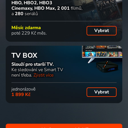
HBO, HBO2, HBO3
Cinemaxy, HBO Max
2 001
filmů
a
280
seriálů
Měsíc zdarma
Vybrat
poté 229 Kč měs.
TV BOX
Slouží pro starší TV.
Ke sledování ve Smart TV
není třeba.
Zjistit více
jednorázově
Vybrat
1 899 Kč