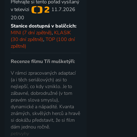
Přehrajte si tento pořad vysílaný
v televizi
11.7.2026
20:00
Stanice dostupná v balíčcích:
MINI (7 dní zpětně)
,
KLASIK
(30 dní zpětně)
,
TOP (100 dní
zpětně)
Recenze filmu Tři mušketýři:
V rámci zpracovaných adaptací
(a i těch seriálových) asi to
nejlepší, co kdy vzniklo. Je to
zábavné, dobrodružné (v tom
pravém slova smyslu),
dynamické a nápadité. Kvanta
známých, skvělých herců a hravě
si dokážu představit, že si film
dám jednou ročně.
petrvyhy