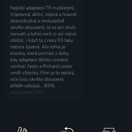
Nejleší adaptace Tří mušketýrů.
Výpravná, akční, vtipná a hlavně
dobrodružná a neskutečně
skvěle obsazená. Já se ani chvíli
nenudil a tuhle verzi si asi nejvíc
oblíbil, i když ta z roku 93 taky
nebyla špatná. Ale tohle je
klasika, která pochází z doby,
kdy adaptace těchto románů
vznikali často a Richard Lester
uměl vždycky. Film je to epický,
role jsou skvěle obsazené,
příběh odsýpá... 85%.
myslivecek1997