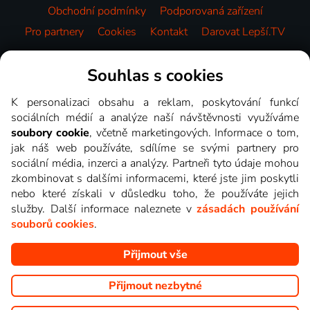
Obchodní podmínky
Podporovaná zařízení
Pro partnery
Cookies
Kontakt
Darovat Lepší.TV
Videotéka
Souhlas s cookies
K personalizaci obsahu a reklam, poskytování funkcí
sociálních médií a analýze naší návštěvnosti využíváme
soubory cookie
, včetně marketingových. Informace o tom,
jak náš web používáte, sdílíme se svými partnery pro
sociální média, inzerci a analýzy. Partneři tyto údaje mohou
zkombinovat s dalšími informacemi, které jste jim poskytli
nebo které získali v důsledku toho, že používáte jejich
služby. Další informace naleznete v
zásadách používání
souborů cookies
.
Přijmout vše
Copyright © goNET s.r.o. Na tomto webu jsou zobrazovány
obrázky z pořadů TV stanic, které můžete sledovat v Lepší.TV.
Přijmout nezbytné