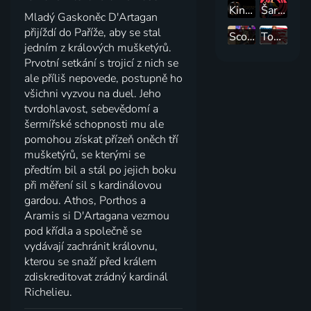
Kingsman: Tajná služba
Šaráda
Mladý Gaskoněc D'Artagan
přijíždí do Paříže, aby se stal
Scott Pilgrim proti zbytku světa
Tootsie
jedním z králových mušketýrů.
Prvotní setkání s trojicí z nich se
ale příliš nepovede, postupně ho
všichni vyzvou na duel. Jeho
tvrdohlavost, sebevědomí a
šermířské schopnosti mu ale
pomohou získat přízeň oněch tří
mušketýrů, se kterými se
předtím bil a stál po jejich boku
při měření sil s kardinálovou
gardou. Athos, Porthos a
Aramis si D'Artagana vezmou
pod křídla a společně se
vydávají zachránit královnu,
kterou se snaží před králem
zdiskreditovat zrádný kardinál
Richelieu.