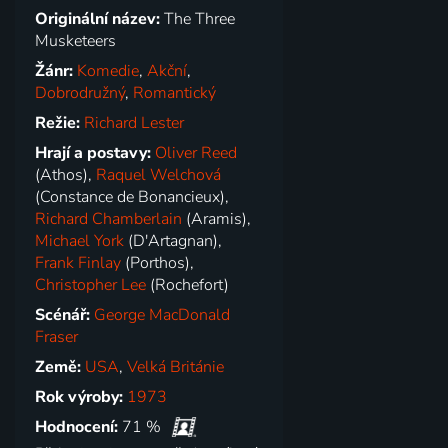
Originální název:
The Three
Musketeers
Žánr:
Komedie
,
Akční
,
Dobrodružný
,
Romantický
Režie:
Richard Lester
Hrají a postavy:
Oliver Reed
(Athos),
Raquel Welchová
(Constance de Bonancieux),
Richard Chamberlain
(Aramis),
Michael York
(D'Artagnan),
Frank Finlay
(Porthos),
Christopher Lee
(Rochefort)
Scénář:
George MacDonald
Fraser
Země:
USA
,
Velká Británie
Rok výroby:
1973
Hodnocení:
71 %