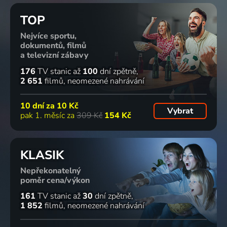
TOP
Nejvíce sportu,
dokumentů, filmů
a televizní zábavy
176
TV stanic
až
100
dní zpětně
2 651
filmů
neomezené nahrávání
10 dní za
10 Kč
Vybrat
pak 1. měsíc za
309 Kč
154 Kč
KLASIK
Nepřekonatelný
poměr cena/výkon
161
TV stanic
až
30
dní zpětně
1 852
filmů
neomezené nahrávání