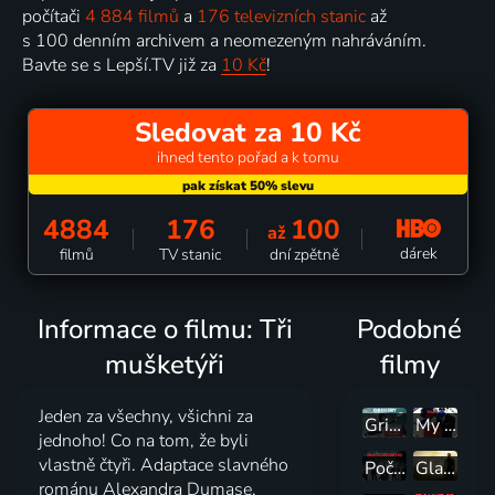
počítači
4 884 filmů
a
176 televizních stanic
až
s 100 denním archivem a neomezeným nahráváním.
Bavte se s Lepší.TV již za
10 Kč
!
Sledovat za 10 Kč
ihned tento pořad a k tomu
4884
176
100
až
dárek
filmů
TV stanic
dní zpětně
Informace o filmu: Tři
Podobné
mušketýři
filmy
Jeden za všechny, všichni za
Grimsby
My Fair Lady
jednoho! Co na tom, že byli
vlastně čtyři. Adaptace slavného
Počátek
Gladiátor
románu Alexandra Dumase.