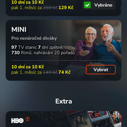
10 dní za
10 Kč
Vybráno
pak 1. měsíc za
259 Kč
129 Kč
MINI
Pro nenáročné diváky
97
TV stanic
7
dní zpětně
730
filmů
nahrávání 20 pořadů
10 dní za
10 Kč
Vybrat
pak 1. měsíc za
149 Kč
74 Kč
Extra