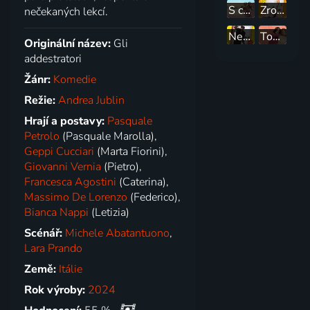
S chutí
Zrození pana účetního
nečekaných lekcí.
Nesnáze pana účetního
Touhy žen
Originální název:
Gli
addestratori
Žánr:
Komedie
Režie:
Andrea Jublin
Hrají a postavy:
Pasquale
Petrolo
(Pasquale Marolla),
Geppi Cucciari
(Marta Fiorini),
Giovanni Vernia
(Pietro),
Francesca Agostini
(Caterina),
Massimo De Lorenzo
(Federico),
Bianca Nappi
(Letizia)
Scénář:
Michele Abatantuono
,
Lara Prando
Země:
Itálie
Rok výroby:
2024