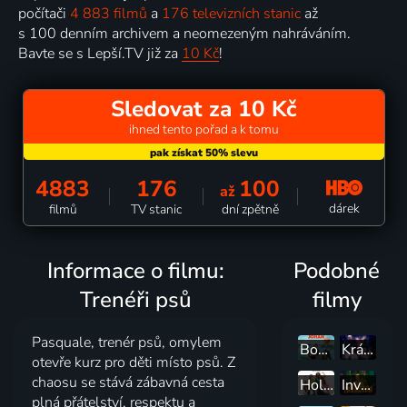
počítači
4 883 filmů
a
176 televizních stanic
až
s 100 denním archivem a neomezeným nahráváním.
Bavte se s Lepší.TV již za
10 Kč
!
Sledovat za 10 Kč
ihned tento pořad a k tomu
4883
176
100
až
dárek
filmů
TV stanic
dní zpětně
Informace o filmu:
Podobné
Trenéři psů
filmy
Pasquale, trenér psů, omylem
Bombastický Johan
Králové videa
otevře kurz pro děti místo psů. Z
chaosu se stává zábavná cesta
Holky bez zábran
Invalida
plná přátelství, respektu a