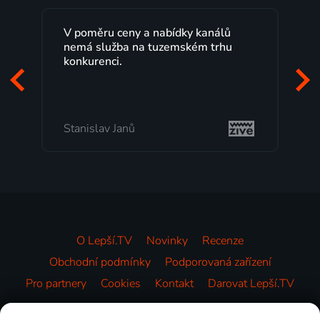
álů
Lepší.TV sleduji už několik let s
rhu
maximální spokojeností. Velký výběr
programů a nemuset běžet k TV na
začátek programu, to je přesně to, co
mi vyhovuje.
Milada Tomešová
O Lepší.TV
Novinky
Recenze
Obchodní podmínky
Podporovaná zařízení
Pro partnery
Cookies
Kontakt
Darovat Lepší.TV