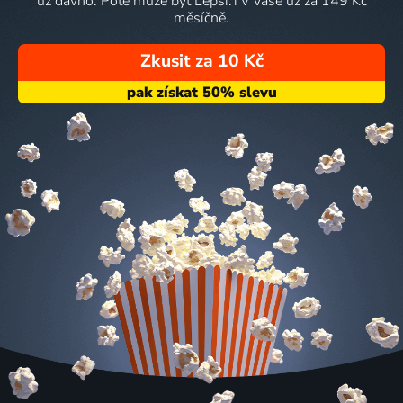
už dávno. Poté může být Lepší.TV vaše už za 149 Kč
měsíčně.
Zkusit za 10 Kč