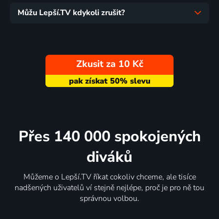
Můžu Lepší.TV kdykoli zrušit?
Zkusit za 10 Kč
Přes 140 000 spokojených
diváků
Můžeme o Lepší.TV říkat cokoliv chceme, ale tisíce
nadšených uživatelů ví stejně nejlépe, proč je pro ně tou
správnou volbou.