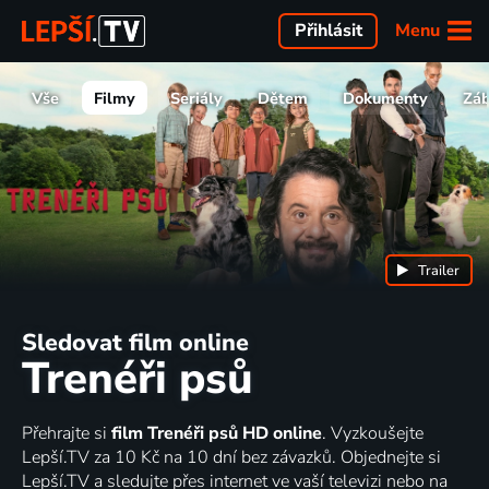
Menu
Přihlásit
Vše
Filmy
Seriály
Dětem
Dokumenty
Zá
Trailer
Sledovat film online
Trenéři psů
Přehrajte si
film Trenéři psů HD online
. Vyzkoušejte
Lepší.TV za 10 Kč na 10 dní bez závazků. Objednejte si
Lepší.TV a sledujte přes internet ve vaší televizi nebo na