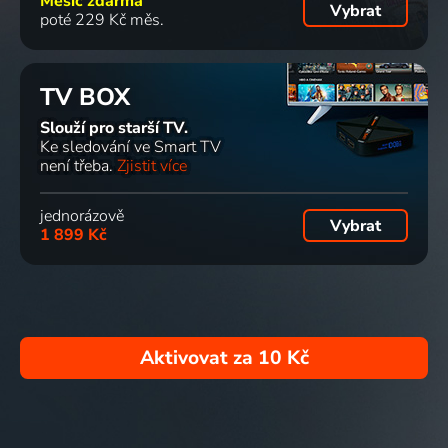
Měsíc zdarma
Vybrat
poté 229 Kč měs.
TV BOX
Slouží pro starší TV.
Ke sledování ve Smart TV
není třeba.
Zjistit více
jednorázově
Vybrat
1 899 Kč
Aktivovat za
10 Kč