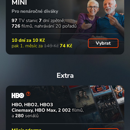
MINI
Pro nenáročné diváky
97
TV stanic
7
dní zpětně
726
filmů
nahrávání 20 pořadů
10 dní za
10 Kč
Vybrat
pak 1. měsíc za
149 Kč
74 Kč
Extra
HBO, HBO2, HBO3
Cinemaxy, HBO Max
2 002
filmů
a
280
seriálů