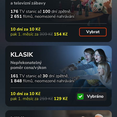
a televizní zábavy
176
TV stanic
až
100
dní zpětně
2 651
filmů
neomezené nahrávání
10 dní za
10 Kč
Vybrat
pak 1. měsíc za
309 Kč
154 Kč
KLASIK
Nepřekonatelný
poměr cena/výkon
161
TV stanic
až
30
dní zpětně
1 848
filmů
neomezené nahrávání
10 dní za
10 Kč
Vybráno
pak 1. měsíc za
259 Kč
129 Kč