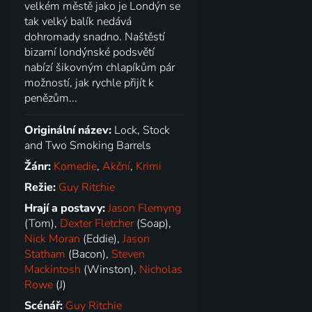
velkém městě jako je Londýn se
tak velký balík nedává
dohromady snadno. Naštěstí
bizarní londýnské podsvětí
nabízí šikovným chlapíkům pár
možností, jak rychle přijít k
penězům...
Originální název:
Lock, Stock
and Two Smoking Barrels
Žánr:
Komedie
,
Akční
,
Krimi
Režie:
Guy Ritchie
Hrají a postavy:
Jason Flemyng
(Tom),
Dexter Fletcher
(Soap),
Nick Moran
(Eddie),
Jason
Statham
(Bacon),
Steven
Mackintosh
(Winston),
Nicholas
Rowe
(J)
Scénář:
Guy Ritchie