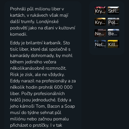
Prohráli půl milionu liber v
Krycí jméno: Ostrov zabijáků
Střílejte na Francouze!
kartách, v rukávech však mají
další trumfy. Londýnské
Krycí jméno: Nehoda
Policajt v Beverly Hills II
podsvětí jako na dlani v kultovní
Nevyřešený případ
Beats
komedii.
Eddy je brilantní karbaník. Sto
Nelítostný souboj
Kill Bill
tisíc liber, které dal společně s
kamarády dohromady, by mohl
během jediného večera
několikanásobně rozmnožit.
Risk je zisk, ale ne vždycky.
Eddy narazil na profesionály a za
několik hodin prohrál 600 000
liber. Počty profesionálních
hráčů jsou jednoduché. Eddy a
jeho kámoši Tom, Bacon a Soap
musí do týdne sehnat půl
miliónu nebo začnou pomalu
přicházet o prstíčky. I v tak