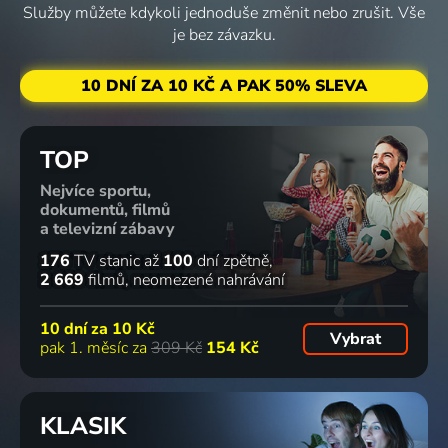
Služby můžete kdykoli jednoduše změnit nebo zrušit. Vše
je bez závazku.
10 DNÍ ZA 10 KČ A PAK 50% SLEVA
TOP
Nejvíce sportu,
dokumentů, filmů
a televizní zábavy
176
TV stanic
až
100
dní zpětně
2 669
filmů
neomezené nahrávání
10 dní za
10 Kč
Vybrat
pak 1. měsíc za
309 Kč
154 Kč
KLASIK