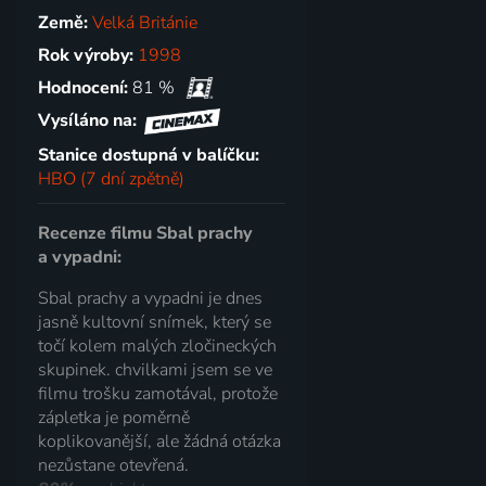
Země:
Velká Británie
Rok výroby:
1998
Hodnocení:
81 %
Vysíláno na:
Stanice dostupná v balíčku:
HBO (7 dní zpětně)
Recenze filmu Sbal prachy
a vypadni:
Sbal prachy a vypadni je dnes
jasně kultovní snímek, který se
točí kolem malých zločineckých
skupinek. chvilkami jsem se ve
filmu trošku zamotával, protože
zápletka je poměrně
koplikovanější, ale žádná otázka
nezůstane otevřená.