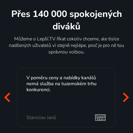
Přes 140 000 spokojených
diváků
Můžeme o Lepší.TV říkat cokoliv chceme, ale tisíce
nadšených uživatelů ví stejně nejlépe, proč je pro ně tou
správnou volbou.
ů
Lepší.TV sleduji už několik let s
u
maximální spokojeností. Velký výběr
programů a nemuset běžet k TV na
začátek programu, to je přesně to, co
mi vyhovuje.
Milada Tomešová