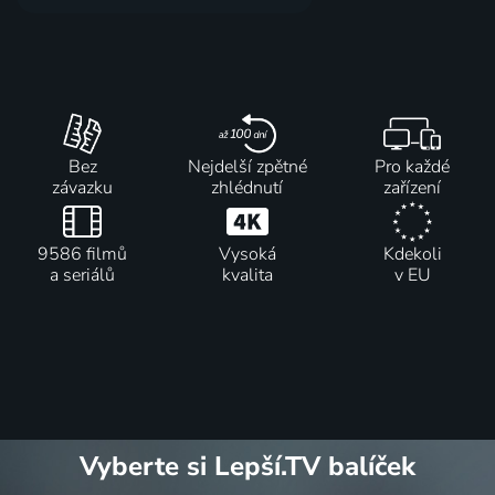
Bez
Nejdelší zpětné
Pro každé
závazku
zhlédnutí
zařízení
9586 filmů
Vysoká
Kdekoli
a seriálů
kvalita
v EU
Vyberte si Lepší.TV balíček