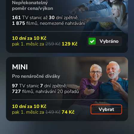
Nepřekonatelný
poměr cena/výkon
161
TV stanic
až
30
dní zpětně
1 875
filmů
neomezené nahrávání
10 dní za
10 Kč
Vybráno
pak 1. měsíc za
259 Kč
129 Kč
MINI
Pro nenáročné diváky
97
TV stanic
7
dní zpětně
727
filmů
nahrávání 20 pořadů
10 dní za
10 Kč
Vybrat
pak 1. měsíc za
149 Kč
74 Kč