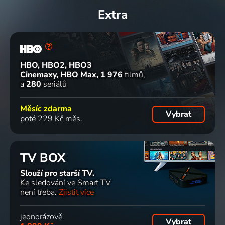
Extra
HBO, HBO2, HBO3
Cinemaxy, HBO Max
1 976
filmů
a
280
seriálů
Měsíc zdarma
Vybrat
poté 229 Kč měs.
TV BOX
Slouží pro starší TV.
Ke sledování ve Smart TV
není třeba.
Zjistit více
jednorázově
Vybrat