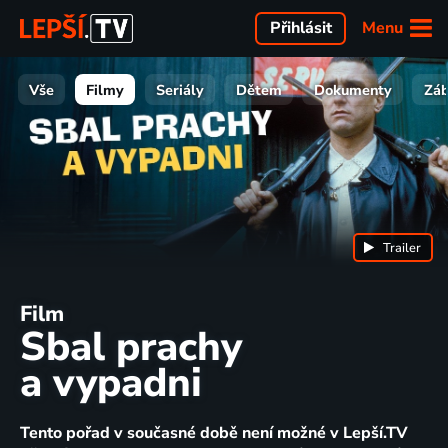
Menu
Přihlásit
Vše
Filmy
Seriály
Dětem
Dokumenty
Zá
Trailer
Film
Sbal prachy
a vypadni
Tento pořad v současné době není možné v Lepší.TV