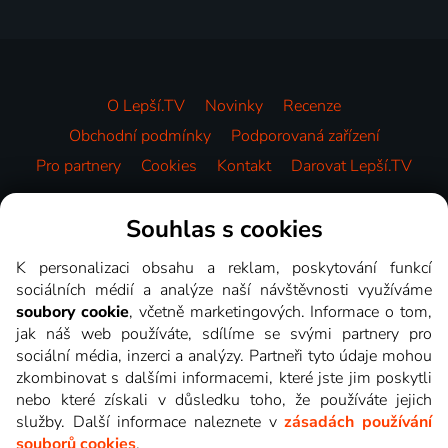
O Lepší.TV
Novinky
Recenze
Obchodní podmínky
Podporovaná zařízení
Pro partnery
Cookies
Kontakt
Darovat Lepší.TV
Videotéka
Souhlas s cookies
K personalizaci obsahu a reklam, poskytování funkcí
sociálních médií a analýze naší návštěvnosti využíváme
soubory cookie
, včetně marketingových. Informace o tom,
jak náš web používáte, sdílíme se svými partnery pro
sociální média, inzerci a analýzy. Partneři tyto údaje mohou
zkombinovat s dalšími informacemi, které jste jim poskytli
nebo které získali v důsledku toho, že používáte jejich
služby. Další informace naleznete v
zásadách používání
souborů cookies
.