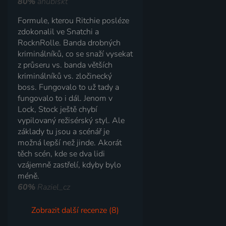
80%
anubiskt
Formule, kterou Ritchie posléze
zdokonalil ve Snatchi a
RocknRolle. Banda drobných
kriminálníků, co se snaží vysekat
z průseru vs. banda větších
kriminálníků vs. zločinecký
boss. Fungovalo to už tady a
fungovalo to i dál. Jenom v
Lock, Stock ještě chybí
vypilovaný režisérský styl. Ale
základy tu jsou a scénář je
možná lepší než jinde. Akorát
těch scén, kde se dva lidi
vzájemně zastřelí, kdyby bylo
méně.
60%
Raziel_cz
Zobrazit další recenze (8)