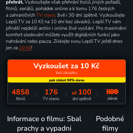
přehrát.
Vyzkoušejte však přehrání tisíců jiných pořadů,
filmů, seriálů, pohádek online a k tomu 176 českých
a zahraničních
TV stanic
živě i 30 dní zpětně. Vyzkoušejte
Lepší.TV za 10 Kč na 10 dní bez závazků. Lepší.TV vám
přináší nejdelší archiv i online živé vysílání. Pro maximální
komfort sledování můžete využít digitálních funkcí jako
nahrávání nebo pauza. Získejte svou Lepší.TV ještě dnes
jen za
10 Kč
!
Vyzkoušet za 10 Kč
bez závazku
4858
176
100
až
dárek
filmů
TV stanic
dní zpětně
Informace o filmu: Sbal
Podobné
prachy a vypadni
filmy