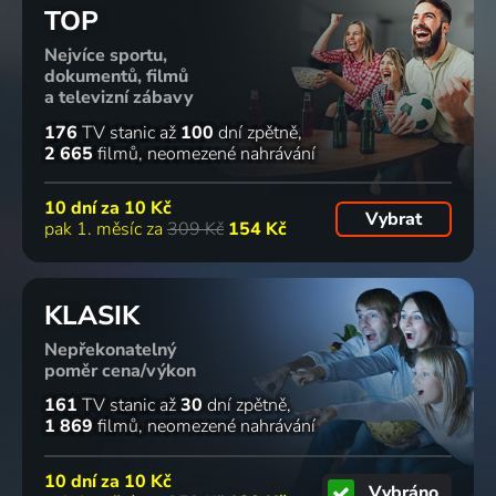
TOP
Nejvíce sportu,
dokumentů, filmů
a televizní zábavy
176
TV stanic
až
100
dní zpětně
2 665
filmů
neomezené nahrávání
10 dní za
10 Kč
Vybrat
pak 1. měsíc za
309 Kč
154 Kč
KLASIK
Nepřekonatelný
poměr cena/výkon
161
TV stanic
až
30
dní zpětně
1 869
filmů
neomezené nahrávání
10 dní za
10 Kč
Vybráno