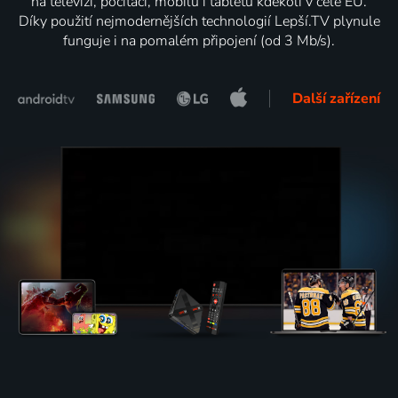
na televizi, počítači, mobilu i tabletu kdekoli v celé EU.
Díky použití nejmodernějších technologií Lepší.TV plynule
funguje i na pomalém připojení (od 3 Mb/s).
Další zařízení