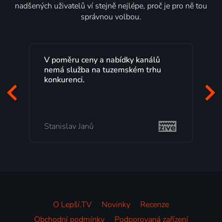
nadšených uživatelů ví stejně nejlépe, proč je pro ně tou
správnou volbou.
Lepší.TV sleduji už několik let s
maximální spokojeností. Velký výběr
programů a nemuset běžet k TV na
začátek programu, to je přesně to, co
mi vyhovuje.
Milada Tomešová
O Lepší.TV
Novinky
Recenze
Obchodní podmínky
Podporovaná zařízení