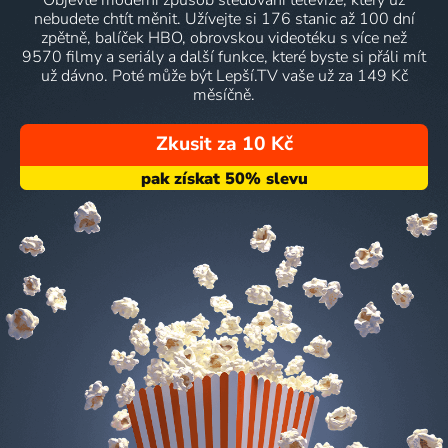
Objevte moderní způsob sledování televize, který už
nebudete chtít měnit. Užívejte si 176 stanic až 100 dní
zpětně, balíček HBO, obrovskou videotéku s více než
9570 filmy a seriály a další funkce, které byste si přáli mít
už dávno. Poté může být Lepší.TV vaše už za 149 Kč
měsíčně.
Zkusit za 10 Kč