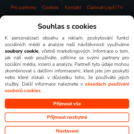
Pro partnery
Cookies
Kontakt
Darovat Lepší.TV
Videotéka
Souhlas s cookies
K personalizaci obsahu a reklam, poskytování funkcí
sociálních médií a analýze naší návštěvnosti využíváme
soubory cookie
, včetně marketingových. Informace o tom,
jak náš web používáte, sdílíme se svými partnery pro
sociální média, inzerci a analýzy. Partneři tyto údaje mohou
zkombinovat s dalšími informacemi, které jste jim poskytli
nebo které získali v důsledku toho, že používáte jejich
služby. Další informace naleznete v
zásadách používání
souborů cookies
.
Přijmout vše
Copyright © goNET s.r.o. Na tomto webu jsou zobrazovány
obrázky z pořadů TV stanic, které můžete sledovat v Lepší.TV.
Přijmout nezbytné
Nastavení