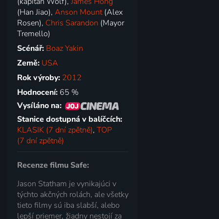
(kapitán Wolf),
James Hong
(Han Jiao),
Anson Mount
(Alex
Rosen),
Chris Sarandon
(Mayor
Tremello)
Scénář:
Boaz Yakin
Země:
USA
Rok výroby:
2012
Hodnocení:
65 %
Vysíláno na:
Stanice dostupná v balíčcích:
KLASIK (7 dní zpětně)
,
TOP
(7 dní zpětně)
Recenze filmu Safe:
Jason Statham je vynikajúci v
týchto akčných rolách, ale všetky
tieto filmy sú iba slabší, alebo
lepší priemer, žiadny nestojí za