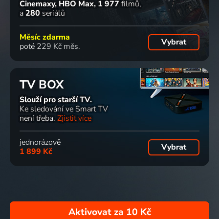
Cinemaxy, HBO Max
1 977
filmů
a
280
seriálů
Měsíc zdarma
Vybrat
poté 229 Kč měs.
TV BOX
Slouží pro starší TV.
Ke sledování ve Smart TV
není třeba.
Zjistit více
jednorázově
Vybrat
1 899 Kč
Aktivovat za
10 Kč