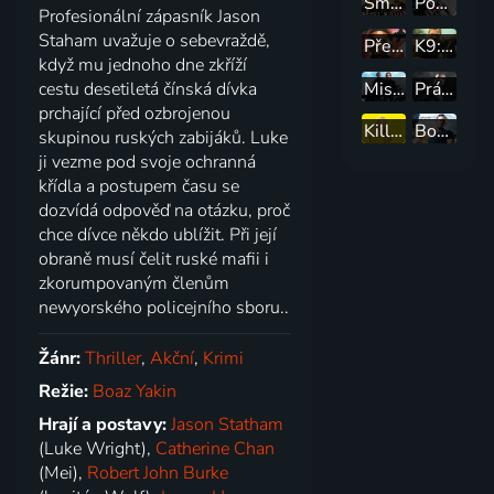
Smrtonosná past: Opět v akci
Poker Face
Profesionální zápasník Jason
Staham uvažuje o sebevraždě,
Přepadení ve vzduchu
K9: Ocelový tesák
když mu jednoho dne zkříží
Mistrovský plán
Práskač
cestu desetiletá čínská dívka
prchající před ozbrojenou
Kill Bill
Bourneovo ultimátum
skupinou ruských zabijáků. Luke
ji vezme pod svoje ochranná
křídla a postupem času se
dozvídá odpověď na otázku, proč
chce dívce někdo ublížit. Při její
obraně musí čelit ruské mafii i
zkorumpovaným členům
newyorského policejního sboru..
Žánr:
Thriller
,
Akční
,
Krimi
Režie:
Boaz Yakin
Hrají a postavy:
Jason Statham
(Luke Wright),
Catherine Chan
(Mei),
Robert John Burke