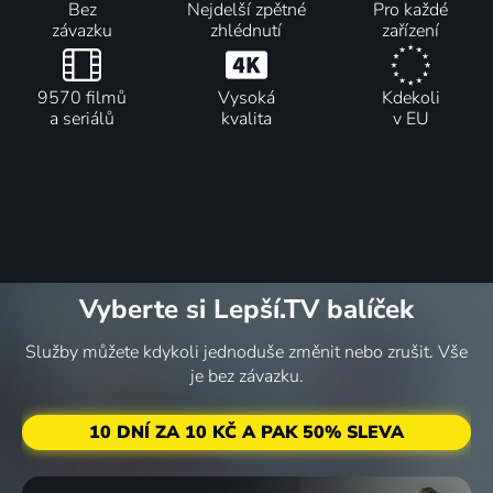
Bez
Nejdelší zpětné
Pro každé
závazku
zhlédnutí
zařízení
9570 filmů
Vysoká
Kdekoli
a seriálů
kvalita
v EU
Vyberte si Lepší.TV balíček
Služby můžete kdykoli jednoduše změnit nebo zrušit. Vše
je bez závazku.
10 DNÍ ZA 10 KČ A PAK 50% SLEVA