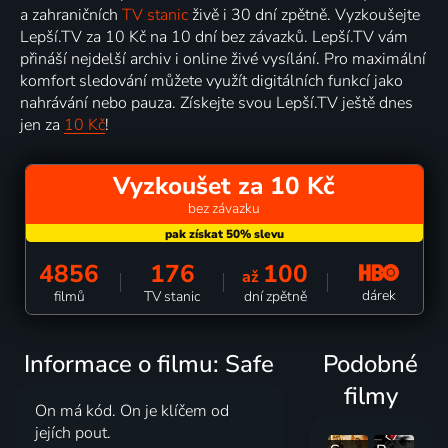
a zahraničních
TV stanic
živě i 30 dní zpětně. Vyzkoušejte
Lepší.TV za 10 Kč na 10 dní bez závazků. Lepší.TV vám
přináší nejdelší archiv i online živé vysílání. Pro maximální
komfort sledování můžete využít digitálních funkcí jako
nahrávání nebo pauza. Získejte svou Lepší.TV ještě dnes
jen za
10 Kč
!
Vyzkoušet za 10 Kč
bez závazku
4856
176
100
až
dárek
filmů
TV stanic
dní zpětně
Informace o filmu: Safe
Podobné
filmy
On má kód. On je klíčem od
jejích pout.