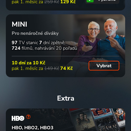
pak 1. měsíc za
259 Kč
129 Kč
MINI
Pro nenáročné diváky
97
TV stanic
7
dní zpětně
724
filmů
nahrávání 20 pořadů
10 dní za
10 Kč
Vybrat
pak 1. měsíc za
149 Kč
74 Kč
Extra
HBO, HBO2, HBO3