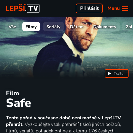
Menu
Přihlásit
Vše
Filmy
Seriály
Dětem
Dokumenty
Zá
Trailer
Film
Safe
Tento pořad v současné době není možné v Lepší.TV
přehrát.
Vyzkoušejte však přehrání tisíců jiných pořadů,
filmů, seriálů, pohádek online a k tomu 176 českých