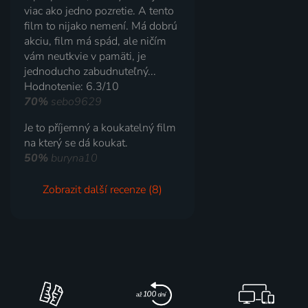
viac ako jedno pozretie. A tento
film to nijako nemení. Má dobrú
akciu, film má spád, ale ničím
vám neutkvie v pamäti, je
jednoducho zabudnuteľný...
Hodnotenie: 6.3/10
70%
sebo9629
Je to příjemný a koukatelný film
na který se dá koukat.
50%
buryna10
Zobrazit další recenze (8)