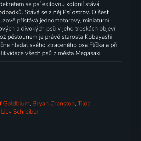
dekretem se psí exilovou kolonií stává
odpadků. Stává se z něj Psí ostrov. O šest
uzově přistává jednomotorový, miniaturní
ových a divokých psů v jeho troskách objeví
 jehož pěstounem je právě starosta Kobayashi.
čne hledat svého ztraceného psa Flíčka a při
e likvidace všech psů z města Megasaki.
ff Goldblum
,
Bryan Cranston
,
Tilda
,
Liev Schreiber