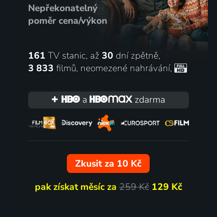
Nepřekonatelný
poměr cena/výkon
161
TV stanic, až
30
dní zpětně,
3 833
filmů
,
neomezené nahrávání
,
a
zdarma
Zkusit za 10 Kč
pak získat měsíc za
259 Kč
129 Kč