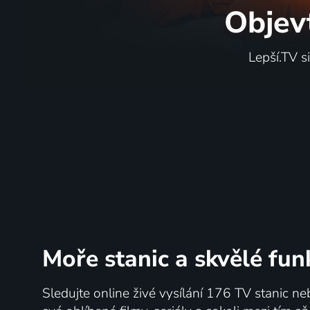
Objev
Lepší.TV s
Moře stanic
a skvělé fun
Sledujte online živé vysílání 176 TV stanic ne