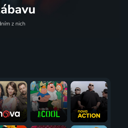
 zábavu
dním z nich