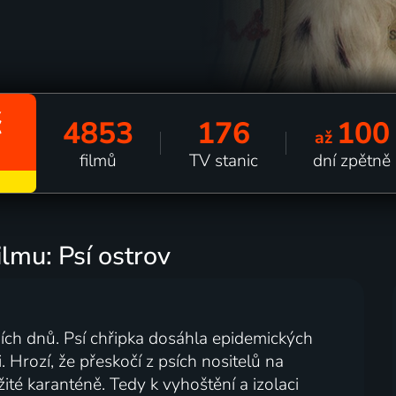
č
4853
176
100
až
filmů
TV stanic
dní zpětně
ilmu: Psí ostrov
ních dnů. Psí chřipka dosáhla epidemických
. Hrozí, že přeskočí z psích nositelů na
té karanténě. Tedy k vyhoštění a izolaci