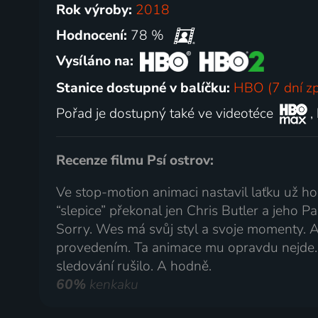
Rok výroby:
2018
Hodnocení:
78 %
Vysíláno na:
Stanice dostupné v balíčku:
HBO (7 dní z
Pořad je dostupný také ve videotéce
,
Recenze filmu Psí ostrov:
Ve stop-motion animaci nastavil laťku už ho
“slepice” překonal jen Chris Butler a jeho 
Sorry. Wes má svůj styl a svoje momenty. A
provedením. Ta animace mu opravdu nejde. 
sledování rušilo. A hodně.
60%
kenkaku