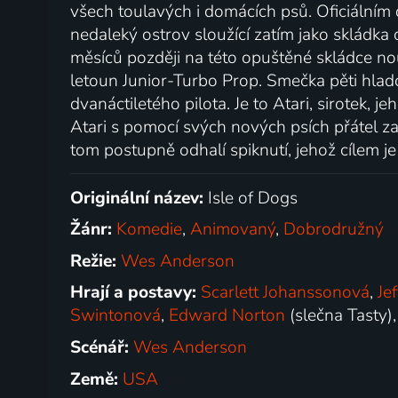
všech toulavých i domácích psů. Oficiálním 
nedaleký ostrov sloužící zatím jako skládka 
měsíců později na této opuštěné skládce no
letoun Junior-Turbo Prop. Smečka pěti hlad
dvanáctiletého pilota. Je to Atari, sirotek,
Atari s pomocí svých nových psích přátel za
tom postupně odhalí spiknutí, jehož cílem j
Originální název:
Isle of Dogs
Žánr:
Komedie
,
Animovaný
,
Dobrodružný
Režie:
Wes Anderson
Hrají a postavy:
Scarlett Johanssonová
,
Je
Swintonová
,
Edward Norton
(slečna Tasty)
Scénář:
Wes Anderson
Země:
USA