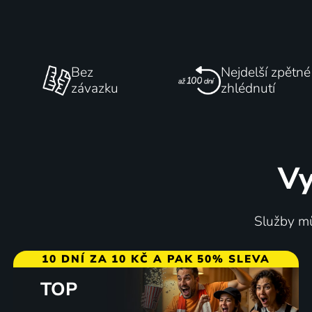
Bez
Nejdelší zpětné
závazku
zhlédnutí
Vy
Služby mů
10 DNÍ ZA 10 KČ A PAK 50% SLEVA
TOP