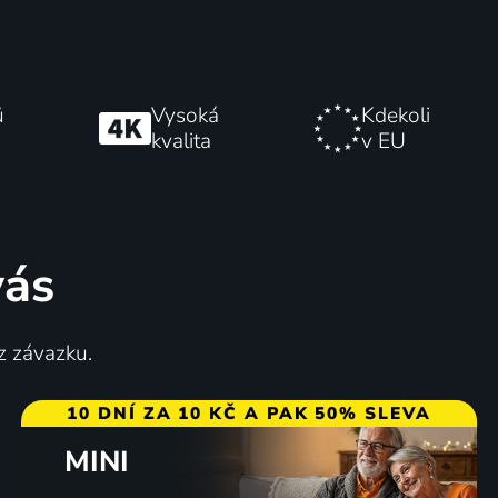
ů
Vysoká
Kdekoli
kvalita
v EU
vás
z závazku.
10 DNÍ ZA 10 KČ A PAK 50% SLEVA
MINI