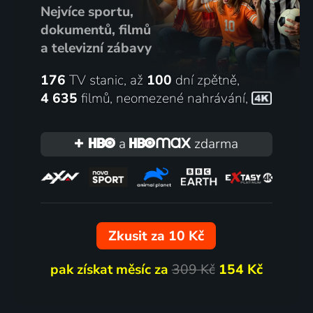
Nejvíce sportu,
dokumentů, filmů
a televizní zábavy
176
TV stanic, až
100
dní zpětně,
4 635
filmů
,
neomezené nahrávání
,
a
zdarma
Zkusit za 10 Kč
pak získat měsíc za
309 Kč
154 Kč