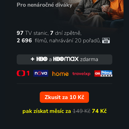
Pro nenáročné diváky
97
TV stanic,
7
dní zpětně,
2 696
filmů
,
nahrávání 20 pořadů
,
a
zdarma
Zkusit za 10 Kč
pak získat měsíc za
149 Kč
74 Kč