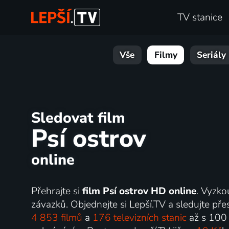
TV stanice
Vše
Filmy
Seriály
Sledovat film
Psí ostrov
online
Přehrajte si
film Psí ostrov HD online
. Vyzko
závazků. Objednejte si Lepší.TV a sledujte přes
4 853 filmů
a
176 televizních stanic
až s 100