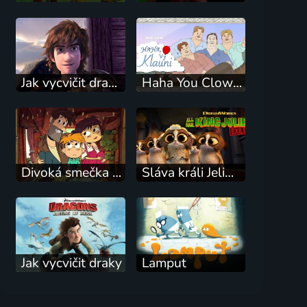
Jak vycvičit draky: Závod na hřeben
Haha You Clowns
Divoká smečka Wylde-Pakových
Sláva králi Jelimánovi: Ve vyhnanství
Jak vycvičit draky
Lamput