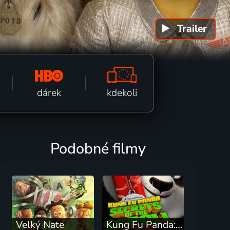
Trailer
k fi
kdekoli
dárek
Podobné filmy
Velký Nate
Kung Fu Panda: Tajemství svitku