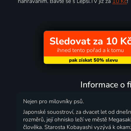
nahráváním. Bavte se s Lepší.TV již za
10 Kč
!
Sledovat za 10 K
ihned tento pořad a k tomu
Informace o f
Nejen pro milovníky psů.
Japonské souostroví, za dvacet let od dneš
rozměrů, její ohnisko leží ve městě Megasaki
člověka. Starosta Kobayashi vyzývá k okamži