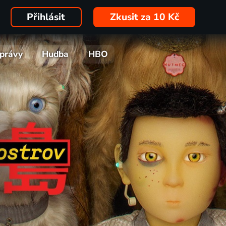
Přihlásit
Zkusit za 10 Kč
právy
Hudba
HBO