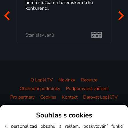
a na tuzemském trhu
maximální spokojeností.
programů a nemuset běž
začátek programu, to je 
mi vyhovuje.
anů
Milada Tomešová
O Lepší.TV
Novinky
Recenze
Obchodní podmínky
Podporovaná zařízení
Pro partnery
Cookies
Kontakt
Darovat Lepší.TV
Videotéka
Souhlas s cookies
K personalizaci obsahu a reklam, poskytování funkcí