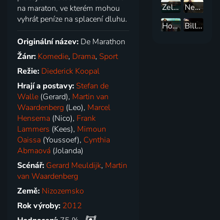
Zelená kniha
Nedotknutelní
na maraton, ve kterém mohou
vyhrát peníze na splacení dluhu.
Hon na pačlověky
Billy Crystal: 700 nedělí
Originální název:
De Marathon
Žánr:
Komedie
,
Drama
,
Sport
Režie:
Diederick Koopal
Hrají a postavy:
Stefan de
Walle
(Gerard),
Martin van
Waardenberg
(Leo),
Marcel
Hensema
(Nico),
Frank
Lammers
(Kees),
Mimoun
Oaissa
(Youssoef),
Cynthia
Abmaová
(Jolanda)
Scénář:
Gerard Meuldijk
,
Martin
van Waardenberg
Země:
Nizozemsko
Rok výroby:
2012