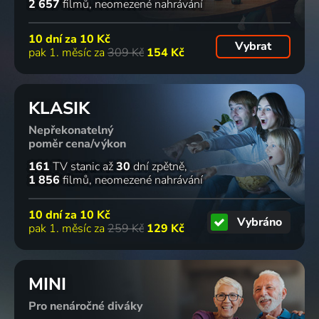
2 657
filmů
neomezené nahrávání
10 dní za
10 Kč
Vybrat
pak 1. měsíc za
309 Kč
154 Kč
KLASIK
Nepřekonatelný
poměr cena/výkon
161
TV stanic
až
30
dní zpětně
1 856
filmů
neomezené nahrávání
10 dní za
10 Kč
Vybráno
pak 1. měsíc za
259 Kč
129 Kč
MINI
Pro nenáročné diváky