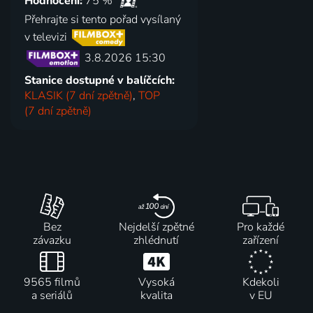
Hodnocení:
75 %
Přehrajte si tento pořad vysílaný
v televizi
3.8.2026 15:30
Stanice dostupné v balíčcích:
KLASIK (7 dní zpětně)
,
TOP
(7 dní zpětně)
Bez
Nejdelší zpětné
Pro každé
závazku
zhlédnutí
zařízení
9565 filmů
Vysoká
Kdekoli
a seriálů
kvalita
v EU