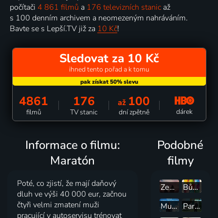
počítači
4 861 filmů
a
176 televizních stanic
až
s 100 denním archivem a neomezeným nahráváním.
Bavte se s Lepší.TV již za
10 Kč
!
Sledovat za 10 Kč
ihned tento pořad a k tomu
4861
176
100
až
dárek
filmů
TV stanic
dní zpětně
Informace o filmu:
Podobné
Maratón
filmy
Poté, co zjistí, že mají daňový
Země zaslíbená
Bůh masakru
dluh ve výši 40 000 eur, začnou
čtyři velmi zmatení muži
Muž jménem Ove
Parazit
pracující v autoservisu trénovat