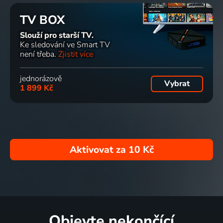
TV BOX
Slouží pro starší TV.
Ke sledování ve Smart TV
není třeba.
Zjistit více
jednorázově
Vybrat
1 899 Kč
Aktivovat za
10 Kč
Objevte nekončící