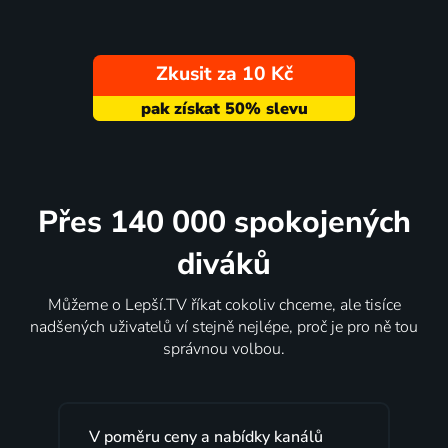
Zkusit za 10 Kč
Přes 140 000 spokojených
diváků
Můžeme o Lepší.TV říkat cokoliv chceme, ale tisíce
nadšených uživatelů ví stejně nejlépe, proč je pro ně tou
správnou volbou.
eny a nabídky kanálů
Lepší.TV sleduji už několi