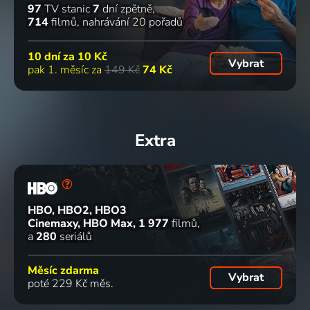
97
TV stanic
7
dní zpětně
714
filmů
nahrávání 20 pořadů
10 dní za
10 Kč
Vybrat
pak 1. měsíc za
149 Kč
74 Kč
Extra
HBO, HBO2, HBO3
Cinemaxy, HBO Max
1 977
filmů
a
280
seriálů
Měsíc zdarma
Vybrat
poté 229 Kč měs.