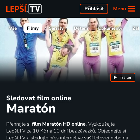
Menu
Přihlásit
Vše
Filmy
Seriály
Dětem
Dokumenty
Zá
Trailer
Sledovat film online
Maratón
Přehrajte si
film Maratón HD online
. Vyzkoušejte
Lepší.TV za 10 Kč na 10 dní bez závazků. Objednejte si
Lepší.TV a sledujte přes internet ve vaší televizi nebo na