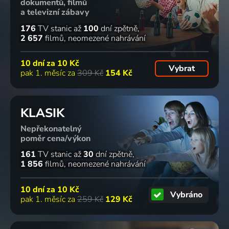
dokumentů, filmů
a televizní zábavy
176
TV stanic
až
100
dní zpětně
2 657
filmů
neomezené nahrávání
10 dní za
10 Kč
Vybrat
pak 1. měsíc za
309 Kč
154 Kč
KLASIK
Nepřekonatelný
poměr cena/výkon
161
TV stanic
až
30
dní zpětně
1 856
filmů
neomezené nahrávání
10 dní za
10 Kč
Vybráno
pak 1. měsíc za
259 Kč
129 Kč