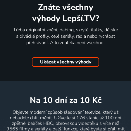
Znáte všechny
výhody Lepší.TV?
Třeba originální znění, dabing, skryté titulky, dětské
a divácké profily, celé seriály, rádia nebo rychlost
přehrávání. A to zdaleka není všechno.
Ukázat všechny výhody
na 10 dní
za 10 Kč
Objevte moderní způsob sledování televize, který už
nebudete chtít měnit. Užívejte si 176 stanic až 100 dní
zpětně, balíček HBO, obrovskou videotéku s více než
9565 filmy a seriály a další funkce, které byste si přáli mít