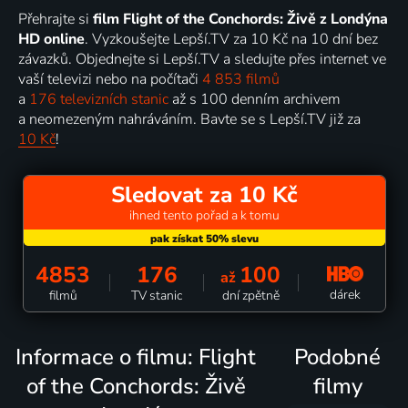
Přehrajte si
film Flight of the Conchords: Živě z Londýna
HD online
. Vyzkoušejte Lepší.TV za 10 Kč na 10 dní bez
závazků. Objednejte si Lepší.TV a sledujte přes internet ve
vaší televizi nebo na počítači
4 853 filmů
a
176 televizních stanic
až s 100 denním archivem
a neomezeným nahráváním. Bavte se s Lepší.TV již za
10 Kč
!
Sledovat za 10 Kč
ihned tento pořad a k tomu
4853
176
100
až
dárek
filmů
TV stanic
dní zpětně
Informace o filmu: Flight
Podobné
of the Conchords: Živě
filmy