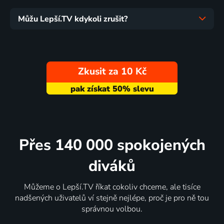
Můžu Lepší.TV kdykoli zrušit?
Zkusit za 10 Kč
Přes 140 000 spokojených
diváků
Můžeme o Lepší.TV říkat cokoliv chceme, ale tisíce
nadšených uživatelů ví stejně nejlépe, proč je pro ně tou
správnou volbou.