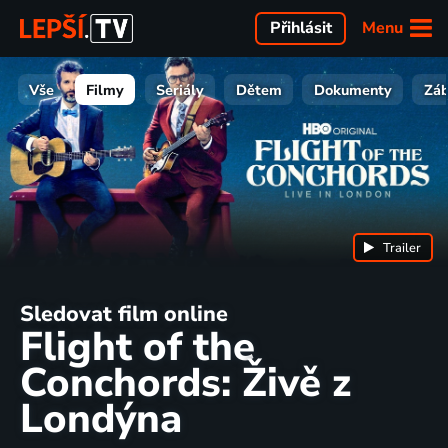
Menu
Přihlásit
Vše
Filmy
Seriály
Dětem
Dokumenty
Zá
Trailer
Sledovat film online
Flight of the
Conchords: Živě z
Londýna