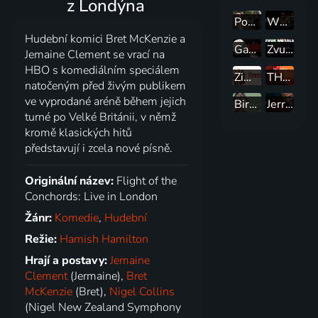
z Londýna
Poslední semestr
Whiplash
Hudební komici Bret McKenzie a
Gaga Chromatica Ball
Zvuk metalu
Jemaine Clement se vrací na
HBO s komediálním speciálem
Zimní prázdniny
THE WEEKND: Živě ze SoFi Stadium
natočeným před živým publikem
ve vyprodané aréně během jejich
Birdman
Jerrod Carmichael: Rothaniel
turné po Velké Británii, v němž
kromě klasických hitů
představují i zcela nové písně.
Originální název:
Flight of the
Conchords: Live in London
Žánr:
Komedie
,
Hudební
Režie:
Hamish Hamilton
Hrají a postavy:
Jemaine
Clement
(Jermaine),
Bret
McKenzie
(Bret),
Nigel Collins
(Nigel New Zealand Symphony