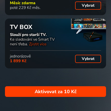
Měsíc zdarma
Vybrat
poté 229 Kč měs.
TV BOX
Slouží pro starší TV.
Ke sledování ve Smart TV
není třeba.
Zjistit více
jednorázově
Vybrat
1 899 Kč
Aktivovat za
10 Kč