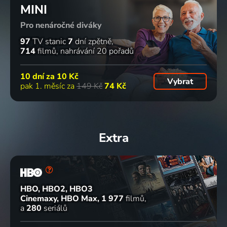
MINI
Pro nenáročné diváky
97
TV stanic
7
dní zpětně
714
filmů
nahrávání 20 pořadů
10 dní za
10 Kč
Vybrat
pak 1. měsíc za
149 Kč
74 Kč
Extra
HBO, HBO2, HBO3
Cinemaxy, HBO Max
1 977
filmů
a
280
seriálů