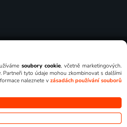
ry
Cookies
Kontakt
Darovat Lepší.TV
využíváme
soubory cookie
, včetně marketingových.
y. Partneři tyto údaje mohou zkombinovat s dalšími
 informace naleznete v
zásadách používání souborů