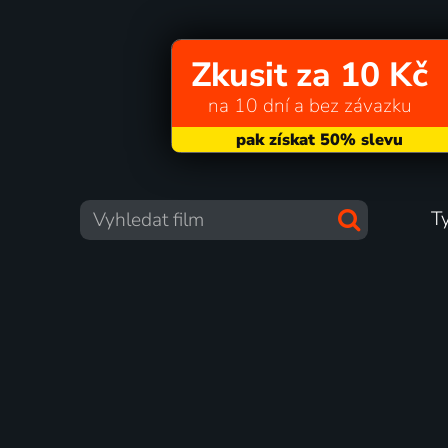
Zkusit za 10 Kč
na 10 dní a bez závazku
T