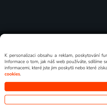
O Lepší.TV
Novinky
Recenze
Obcho
K personalizaci obsahu a reklam, poskytování fu
Informace o tom, jak náš web používáte, sdílíme s
informacemi, které jste jim poskytli nebo které získ
cookies
.