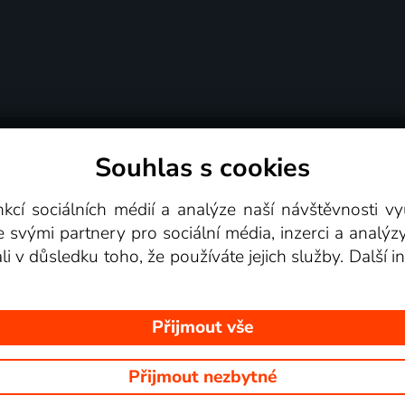
Souhlas s cookies
dní podmínky
Podporovaná zařízení
Pro partne
nkcí sociálních médií a analýze naší návštěvnosti 
e svými partnery pro sociální média, inzerci a analýz
Videotéka
ali v důsledku toho, že používáte jejich služby. Další
Přijmout vše
Přijmout nezbytné