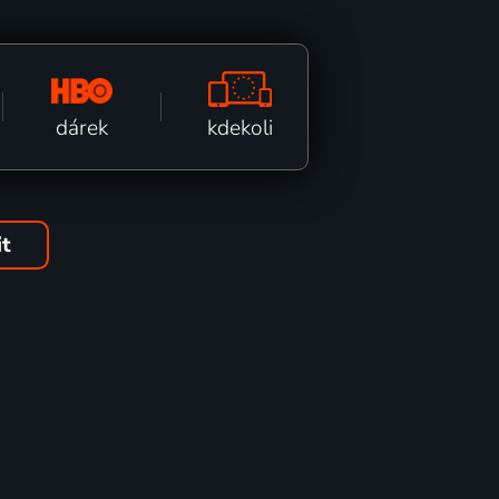
kdekoli
dárek
it