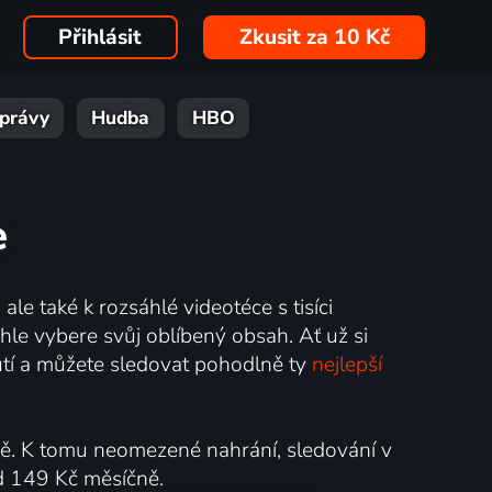
Přihlásit
Zkusit za 10 Kč
právy
Hudba
HBO
e
ale také k rozsáhlé videotéce s tisíci
hle vybere svůj oblíbený obsah. Ať už si
nutí a můžete sledovat pohodlně ty
nejlepší
ně. K tomu neomezené nahrání, sledování v
od 149 Kč měsíčně.