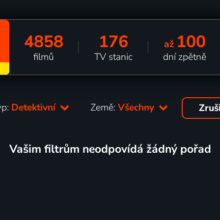
4858
176
100
až
filmů
TV stanic
dní zpětně
yp:
Detektivní
Země:
Všechny
Zruš
Vašim filtrům neodpovídá žádný pořad