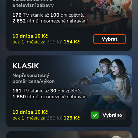
a televizní zábavy
176
TV stanic
až
100
dní zpětně
2 652
filmů
neomezené nahrávání
10 dní za
10 Kč
Vybrat
pak 1. měsíc za
309 Kč
154 Kč
KLASIK
Nepřekonatelný
poměr cena/výkon
161
TV stanic
až
30
dní zpětně
1 850
filmů
neomezené nahrávání
10 dní za
10 Kč
Vybráno
pak 1. měsíc za
259 Kč
129 Kč