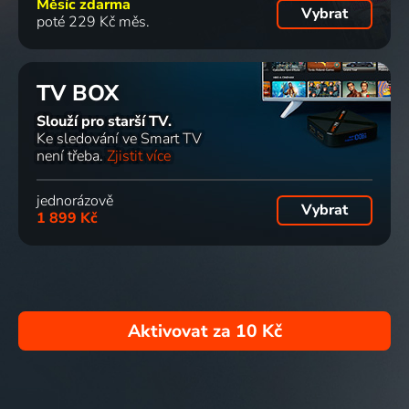
Měsíc zdarma
Vybrat
poté 229 Kč měs.
TV BOX
Slouží pro starší TV.
Ke sledování ve Smart TV
není třeba.
Zjistit více
jednorázově
Vybrat
1 899 Kč
Aktivovat za
10 Kč