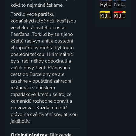
Rytíři spravedlnosti
Nelítostný souboj
když to nejméně čekáme.
Torkild vede partičku
Kill Bill
Kill Bill 2
kodaňských zločinců, kteří jsou
ve vleku rázovitého bosse
Faerčana. Torkild by se z jeho
kšeftů rád vymanil a poslední
vloupačka by mohla být touto
poslední tečkou. I kriminálníci
by si rádi někdy odpočinuli a
začali nový život. Plánovaná
cesta do Barcelony se ale
zasekne v opuštěné zahradní
restauraci v dánském
zapadákově, kterou se trojice
kamarádů rozhodne opravit a
provozovat. Každý má totiž
právo na své životní sny, ať jsou
jakékoliv.
Originální název:
Blinkende