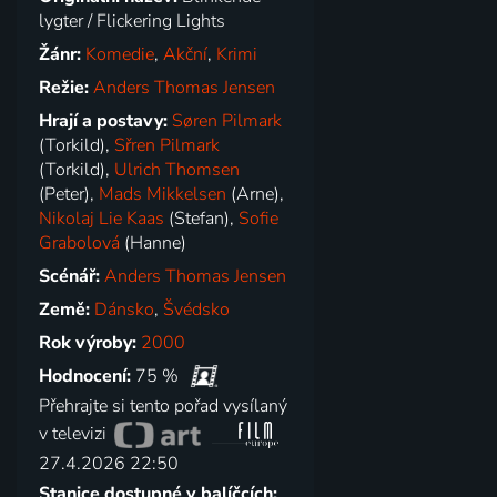
lygter / Flickering Lights
Žánr:
Komedie
,
Akční
,
Krimi
Režie:
Anders Thomas Jensen
Hrají a postavy:
Søren Pilmark
(Torkild),
Sřren Pilmark
(Torkild),
Ulrich Thomsen
(Peter),
Mads Mikkelsen
(Arne),
Nikolaj Lie Kaas
(Stefan),
Sofie
Grabolová
(Hanne)
Scénář:
Anders Thomas Jensen
Země:
Dánsko
,
Švédsko
Rok výroby:
2000
Hodnocení:
75 %
Přehrajte si tento pořad vysílaný
v televizi
27.4.2026 22:50
Stanice dostupné v balíčcích: