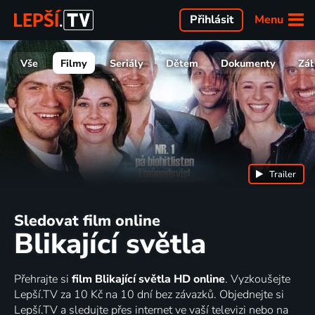
Menu
Přihlásit
Vše
Filmy
Seriály
Dětem
Dokumenty
Zá
Trailer
Sledovat film online
Blikající světla
Přehrajte si
film Blikající světla HD online
. Vyzkoušejte
Lepší.TV za 10 Kč na 10 dní bez závazků. Objednejte si
Lepší.TV a sledujte přes internet ve vaší televizi nebo na