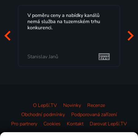
y kanálů
Lepší.TV sleduji už několik let s
kém trhu
maximální spokojeností. Velký výběr
programů a nemuset běžet k TV na
začátek programu, to je přesně to, co
mi vyhovuje.
Milada Tomešová
O Lepší.TV
Novinky
Recenze
Obchodní podmínky
Podporovaná zařízení
Pro partnery
Cookies
Kontakt
Darovat Lepší.TV