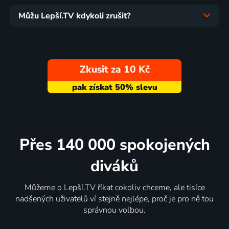
Můžu Lepší.TV kdykoli zrušit?
Zkusit za 10 Kč
Přes 140 000 spokojených
diváků
Můžeme o Lepší.TV říkat cokoliv chceme, ale tisíce
nadšených uživatelů ví stejně nejlépe, proč je pro ně tou
správnou volbou.