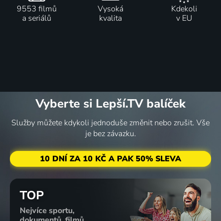
9553 filmů
Vysoká
Kdekoli
a seriálů
kvalita
v EU
Vyberte si Lepší.TV balíček
Služby můžete kdykoli jednoduše změnit nebo zrušit. Vše
je bez závazku.
10 DNÍ ZA 10 KČ A PAK 50% SLEVA
TOP
Nejvíce sportu,
dokumentů, filmů