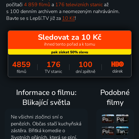
počítači
4 859 filmů
a
176 televizních stanic
až
s 100 denním archivem a neomezeným nahráváním.
Bavte se s Lepší.TV již za
10 Kč
!
Sledovat za 10 Kč
ihned tento pořad a k tomu
4859
176
100
dárek
filmů
TV stanic
dní zpětně
Informace o filmu:
Podobné
Blikající světla
filmy
Ne všichni zločinci sní o
Pobřežní hlídka
Policajt v Beverly Hills II
penězích. Občas stačí kuchyňská
zástěra. Břitká komedie o
Policajt v Beverly Hills I
Tanec v temnotách
životních přáních, která se plní,