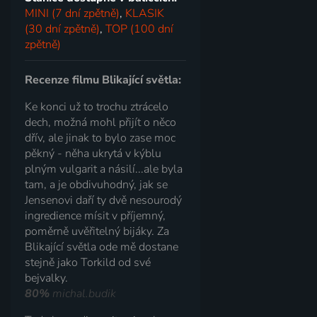
MINI (7 dní zpětně)
,
KLASIK
(30 dní zpětně)
,
TOP (100 dní
zpětně)
Recenze filmu Blikající světla:
Ke konci už to trochu ztrácelo
dech, možná mohl přijít o něco
dřív, ale jinak to bylo zase moc
pěkný - něha ukrytá v kýblu
plným vulgarit a násilí...ale byla
tam, a je obdivuhodný, jak se
Jensenovi daří ty dvě nesourodý
ingredience mísit v příjemný,
poměrně uvěřitelný bijáky. Za
Blikající světla ode mě dostane
stejně jako Torkild od své
bejvalky.
80%
michal.budik