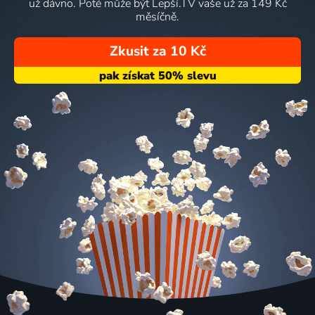
už dávno. Poté může být Lepší.TV vaše už za 149 Kč
měsíčně.
Zkusit za 10 Kč