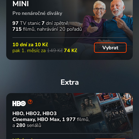
MINI
Pro nenáročné diváky
97
TV stanic
7
dní zpětně
715
filmů
nahrávání 20 pořadů
10 dní za
10 Kč
Vybrat
pak 1. měsíc za
149 Kč
74 Kč
Extra
HBO, HBO2, HBO3
Cinemaxy, HBO Max
1 977
filmů
a
280
seriálů