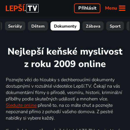
Menu
Přihlásit
Seriály
Dětem
Dokumenty
Zábava
Sport
Nejlepší keňské myslivost
z roku 2009 online
Poznejte věci do hloubky s dechberoucími dokumenty
dostupnými v rozsáhlé videotéce Lepší.TV. Čekají na vás
dokumentární filmy o přírodě, vesmíru, historii, kriminální
příběhy podle skutečných událostí a mnohem více.
Sledujte online
přesně to, na co máte chuť a poznejte
nepoznané přímo z pohodlí vašeho domova. Z pestré
nabídky si vybere každý.