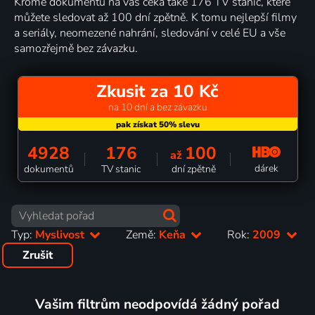
Kromě dokumentů na vás čeká také 176 TV stanic, které
můžete sledovat až 100 dní zpětně. K tomu nejlepší filmy
a seriály, neomezené nahrání, sledování v celé EU a vše
samozřejmě bez závazku.
Zkusit za 10 Kč
na 10 dní a bez závazku
4928
176
100
až
dárek
dokumentů
TV stanic
dní zpětně
Typ:
Myslivost
Země:
Keňa
Rok:
2009
Zrušit
Vašim filtrům neodpovídá žádný pořad