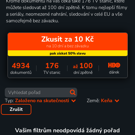
Kromě dokumentů na vás čeká také 176 TV stanic, které
můžete sledovat až 100 dní zpětně. K tomu nejlepší filmy
a seriály, neomezené nahrání, sledování v celé EU a vše
samozřejmě bez závazku.
Zkusit za 10 Kč
na 10 dní a bez závazku
4934
176
100
až
dárek
dokumentů
TV stanic
dní zpětně
Typ:
Založeno na skutečnosti
Země:
Keňa
Zrušit
Vašim filtrům neodpovídá žádný pořad