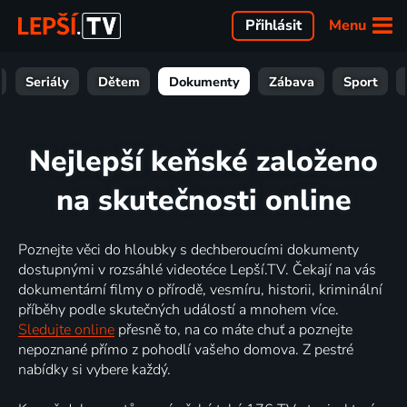
Menu
Přihlásit
Seriály
Dětem
Dokumenty
Zábava
Sport
Nejlepší keňské založeno
na skutečnosti online
Poznejte věci do hloubky s dechberoucími dokumenty
dostupnými v rozsáhlé videotéce Lepší.TV. Čekají na vás
dokumentární filmy o přírodě, vesmíru, historii, kriminální
příběhy podle skutečných událostí a mnohem více.
Sledujte online
přesně to, na co máte chuť a poznejte
nepoznané přímo z pohodlí vašeho domova. Z pestré
nabídky si vybere každý.