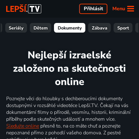
Menu
Přihlásit
Seriály
Dětem
Dokumenty
Zábava
Sport
Nejlepší izraelské
založeno na skutečnosti
online
Poznejte věci do hloubky s dechberoucími dokumenty
dostupnými v rozsáhlé videotéce Lepší.TV. Čekají na vás
dokumentární filmy o přírodě, vesmíru, historii, kriminální
příběhy podle skutečných událostí a mnohem více.
Sledujte online
přesně to, na co máte chuť a poznejte
nepoznané přímo z pohodlí vašeho domova. Z pestré