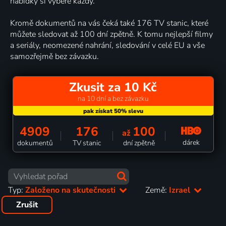
nabídky si vybere každý.
Kromě dokumentů na vás čeká také 176 TV stanic, které
můžete sledovat až 100 dní zpětně. K tomu nejlepší filmy
a seriály, neomezené nahrání, sledování v celé EU a vše
samozřejmě bez závazku.
Zkusit za 10 Kč
na 10 dní a bez závazku
4909
176
100
až
dárek
dokumentů
TV stanic
dní zpětně
Typ:
Založeno na skutečnosti
Země:
Izrael
Zrušit