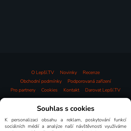
O Lepší.TV
Novinky
Recenze
Obchodní podmínky
Podporovaná zařízení
Pro partnery
Cookies
Kontakt
Darovat Lepší.TV
Videotéka
Souhlas s cookies
K personalizaci obsahu a reklam, poskytování funkcí
sociálních médií a analýze naší návštěvnosti využíváme