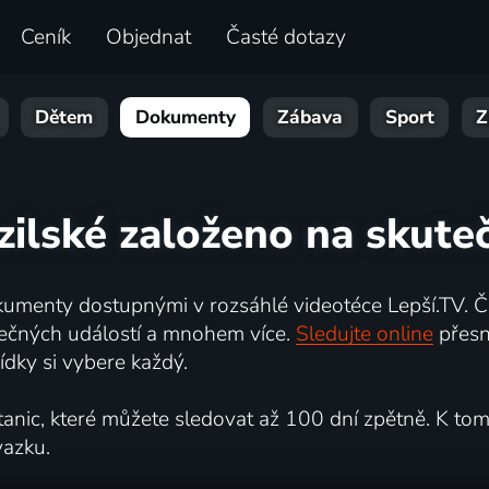
Ceník
Objednat
Časté dotazy
Dětem
Dokumenty
Zábava
Sport
Z
zilské založeno na skute
umenty dostupnými v rozsáhlé videotéce Lepší.TV. Če
kutečných událostí a mnohem více.
Sledujte online
přesn
dky si vybere každý.
ic, které můžete sledovat až 100 dní zpětně. K tomu 
vazku.