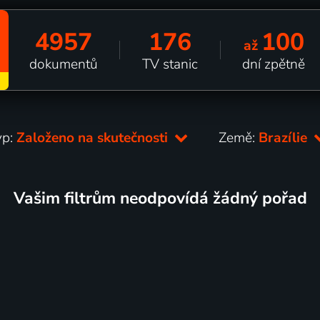
4957
176
100
až
dokumentů
TV stanic
dní zpětně
yp:
Založeno na skutečnosti
Země:
Brazílie
Vašim filtrům neodpovídá žádný pořad