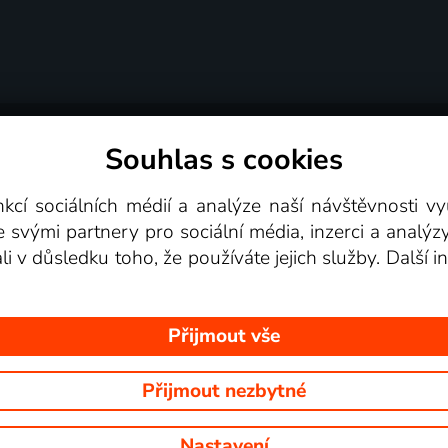
Souhlas s cookies
dní podmínky
Podporovaná zařízení
Pro partne
nkcí sociálních médií a analýze naší návštěvnosti 
e svými partnery pro sociální média, inzerci a analýz
Videotéka
ali v důsledku toho, že používáte jejich služby. Další
Přijmout vše
Přijmout nezbytné
 Na tomto webu jsou zobrazovány obrázky z pořadů TV stanic, které mů
Nastavení