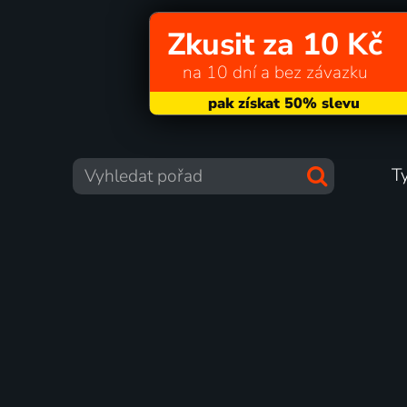
Zkusit za 10 Kč
na 10 dní a bez závazku
T