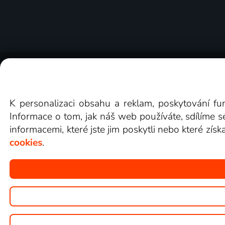
O Lepší.TV
Novinky
Recenze
Obcho
K personalizaci obsahu a reklam, poskytování fu
Informace o tom, jak náš web používáte, sdílíme s
informacemi, které jste jim poskytli nebo které získ
cookies
.
Copyright © goNET s.r.o.