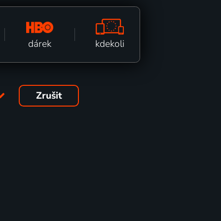
kdekoli
dárek
Zrušit