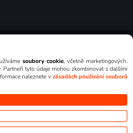
ry
Cookies
Kontakt
Darovat Lepší.TV
využíváme
soubory cookie
, včetně marketingových.
y. Partneři tyto údaje mohou zkombinovat s dalšími
 informace naleznete v
zásadách používání souborů
žete sledovat v Lepší.TV.