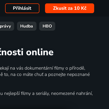
Přihlásit
Zkusit za 10 Kč
právy
Hudba
HBO
čnosti online
kají na vás dokumentární filmy o přírodě,
ě to, na co máte chuť a poznejte nepoznané
nejlepší filmy a seriály, neomezené nahrání,