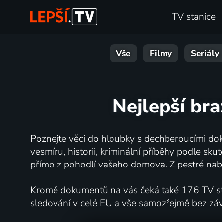
TV stanice
Vše
Filmy
Seriály
Nejlepší bra
Poznejte věci do hloubky s dechberoucími dok
vesmíru, historii, kriminální příběhy podle s
přímo z pohodlí vašeho domova. Z pestré nabí
Kromě dokumentů na vás čeká také 176 TV stan
sledování v celé EU a vše samozřejmě bez zá