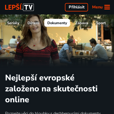
Menu
Přihlásit
Seriály
Dětem
Dokumenty
Zábava
Sport
Nejlepší evropské
založeno na skutečnosti
online
Poznejte věci do hloubky s dechberoucími dokumenty