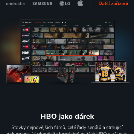
Další zařízení
HBO jako dárek
Stovky nejnovějších filmů, celé řady seriálů a strhující
dokumenty. Vyzkoušejte bezplatně balíček HBO a užívejte