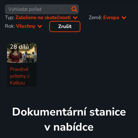
Typ:
Založeno na skutečnosti
Země:
Evropa
Rok:
Všechny
Zrušit
28 dílů
Pravdivé
príbehy s
Katkou
Brychtovou
2013 | Slovensko | Založeno na skutečnosti, Drama, Rodinný
Dokumentární stanice
v nabídce