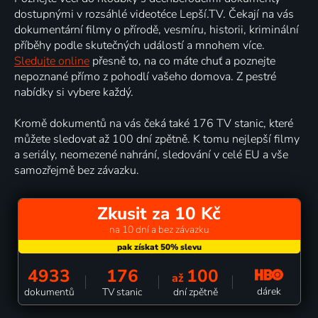
dostupnými v rozsáhlé videotéce Lepší.TV. Čekají na vás
dokumentární filmy o přírodě, vesmíru, historii, kriminální
příběhy podle skutečných událostí a mnohem více.
Sledujte online
přesně to, na co máte chuť a poznejte
nepoznané přímo z pohodlí vašeho domova. Z pestré
nabídky si vybere každý.
Kromě dokumentů na vás čeká také 176 TV stanic, které
můžete sledovat až 100 dní zpětně. K tomu nejlepší filmy
a seriály, neomezené nahrání, sledování v celé EU a vše
samozřejmě bez závazku.
Zkusit za 10 Kč
na 10 dní a bez závazku
4933
176
100
až
dárek
dokumentů
TV stanic
dní zpětně