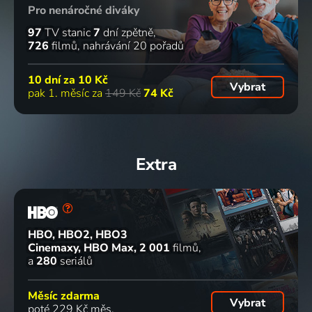
Pro nenáročné diváky
97
TV stanic
7
dní zpětně
726
filmů
nahrávání 20 pořadů
10 dní za
10 Kč
Vybrat
pak 1. měsíc za
149 Kč
74 Kč
Extra
HBO, HBO2, HBO3
Cinemaxy, HBO Max
2 001
filmů
a
280
seriálů
Měsíc zdarma
Vybrat
poté 229 Kč měs.