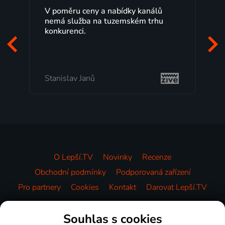
V poměru ceny a nabídky kanálů
nemá služba na tuzemském trhu
konkurenci.
Stanislav Janů
O Lepší.TV
Novinky
Recenze
Obchodní podmínky
Podporovaná zařízení
Pro partnery
Cookies
Kontakt
Darovat Lepší.TV
Videotéka
Souhlas s cookies