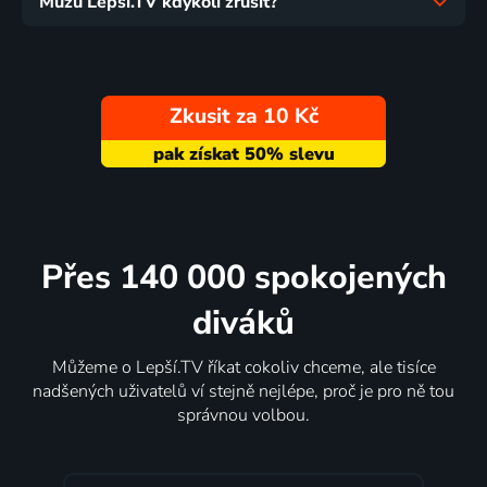
Můžu Lepší.TV kdykoli zrušit?
Zkusit za 10 Kč
Přes 140 000 spokojených
diváků
Můžeme o Lepší.TV říkat cokoliv chceme, ale tisíce
nadšených uživatelů ví stejně nejlépe, proč je pro ně tou
správnou volbou.