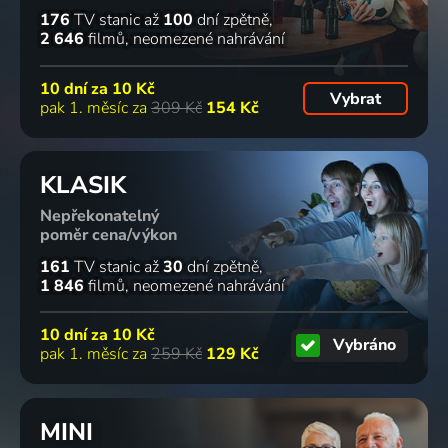
176
TV stanic
až
100
dní zpětně
2 646
filmů
neomezené nahrávání
10 dní za
10 Kč
Vybrat
pak 1. měsíc za
309 Kč
154 Kč
KLASIK
Nepřekonatelný
poměr cena/výkon
161
TV stanic
až
30
dní zpětně
1 846
filmů
neomezené nahrávání
10 dní za
10 Kč
Vybráno
pak 1. měsíc za
259 Kč
129 Kč
MINI