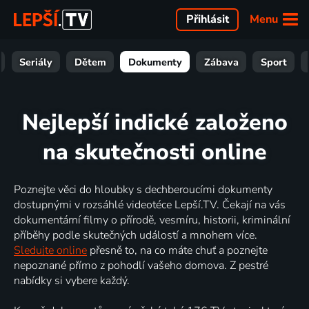
Menu
Přihlásit
Seriály
Dětem
Dokumenty
Zábava
Sport
Nejlepší indické založeno
na skutečnosti online
Poznejte věci do hloubky s dechberoucími dokumenty
dostupnými v rozsáhlé videotéce Lepší.TV. Čekají na vás
dokumentární filmy o přírodě, vesmíru, historii, kriminální
příběhy podle skutečných událostí a mnohem více.
Sledujte online
přesně to, na co máte chuť a poznejte
nepoznané přímo z pohodlí vašeho domova. Z pestré
nabídky si vybere každý.