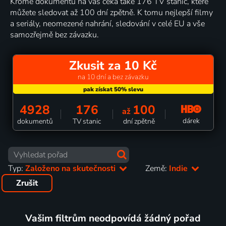
Kromě dokumentů na vás čeká také 176 TV stanic, které
můžete sledovat až 100 dní zpětně. K tomu nejlepší filmy
a seriály, neomezené nahrání, sledování v celé EU a vše
samozřejmě bez závazku.
Zkusit za 10 Kč
na 10 dní a bez závazku
4928
176
100
až
dárek
dokumentů
TV stanic
dní zpětně
Typ:
Založeno na skutečnosti
Země:
Indie
Zrušit
Vašim filtrům neodpovídá žádný pořad