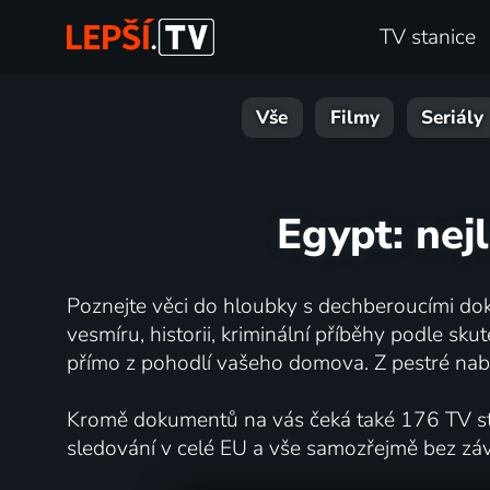
TV stanice
Vše
Filmy
Seriály
Egypt: nej
Poznejte věci do hloubky s dechberoucími dok
vesmíru, historii, kriminální příběhy podle s
přímo z pohodlí vašeho domova. Z pestré nabí
Kromě dokumentů na vás čeká také 176 TV stan
sledování v celé EU a vše samozřejmě bez zá