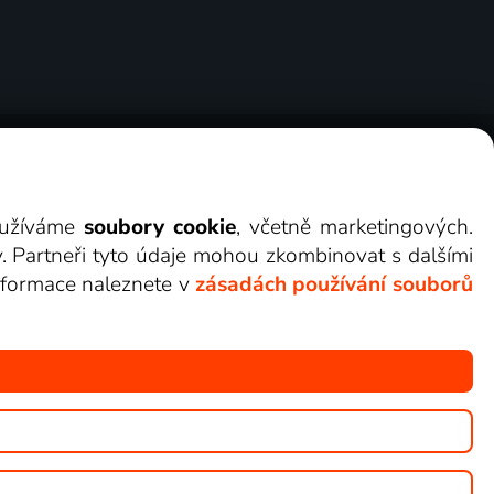
ry
Cookies
Kontakt
Darovat Lepší.TV
využíváme
soubory cookie
, včetně marketingových.
y. Partneři tyto údaje mohou zkombinovat s dalšími
 informace naleznete v
zásadách používání souborů
žete sledovat v Lepší.TV.