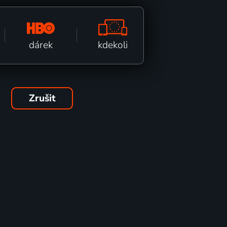
kdekoli
dárek
Zrušit