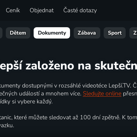
Ceník
Objednat
Časté dotazy
Dětem
Dokumenty
Zábava
Sport
Z
lepší založeno na skutečn
umenty dostupnými v rozsáhlé videotéce Lepší.TV. Če
kutečných událostí a mnohem více.
Sledujte online
přesn
dky si vybere každý.
ic, které můžete sledovat až 100 dní zpětně. K tomu 
vazku.