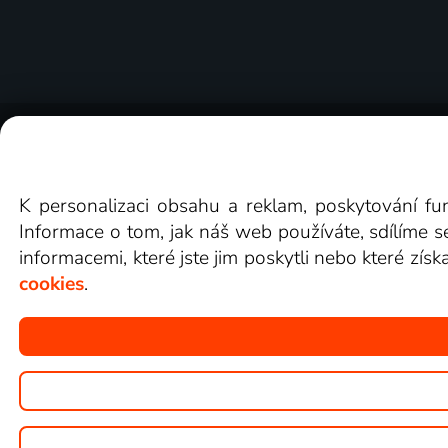
O Lepší.TV
Novinky
Recenze
Obcho
K personalizaci obsahu a reklam, poskytování fu
Informace o tom, jak náš web používáte, sdílíme s
informacemi, které jste jim poskytli nebo které získ
cookies
.
Copyright © goNET s.r.o.