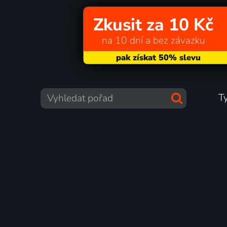
Zkusit za 10 Kč
na 10 dní a bez závazku
T