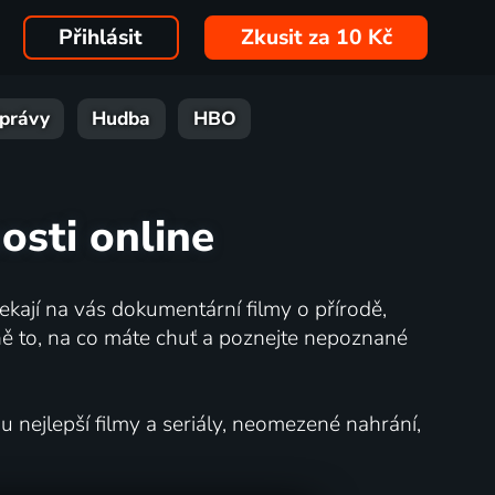
Přihlásit
Zkusit za 10 Kč
právy
Hudba
HBO
osti online
kají na vás dokumentární filmy o přírodě,
ě to, na co máte chuť a poznejte nepoznané
nejlepší filmy a seriály, neomezené nahrání,