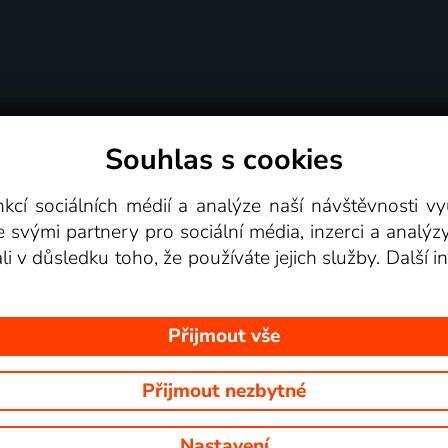
Souhlas s cookies
dní podmínky
Podporovaná zařízení
Pro partne
nkcí sociálních médií a analýze naší návštěvnosti 
e svými partnery pro sociální média, inzerci a analýz
Videotéka
ali v důsledku toho, že používáte jejich služby. Další
Přijmout vše
Přijmout nezbytné
 Na tomto webu jsou zobrazovány obrázky z pořadů TV stanic, které mů
Nastavení