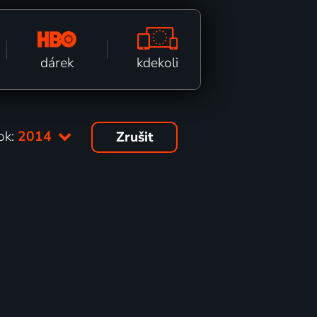
kdekoli
dárek
ok:
2014
Zrušit