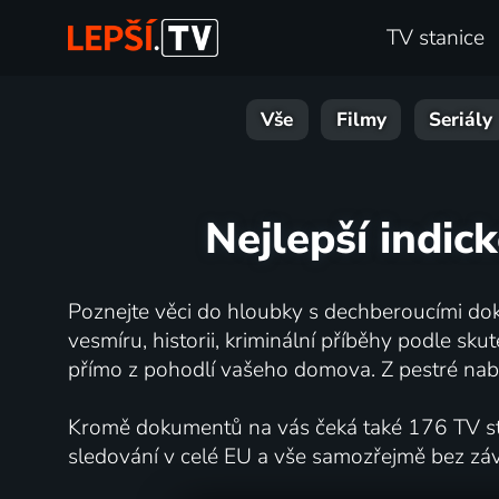
TV stanice
Vše
Filmy
Seriály
Nejlepší indic
Poznejte věci do hloubky s dechberoucími dok
vesmíru, historii, kriminální příběhy podle s
přímo z pohodlí vašeho domova. Z pestré nabí
Kromě dokumentů na vás čeká také 176 TV stan
sledování v celé EU a vše samozřejmě bez zá