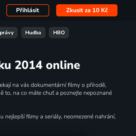
Přihlásit
Zkusit za 10 Kč
právy
Hudba
HBO
oku 2014 online
kají na vás dokumentární filmy o přírodě,
ě to, na co máte chuť a poznejte nepoznané
nejlepší filmy a seriály, neomezené nahrání,