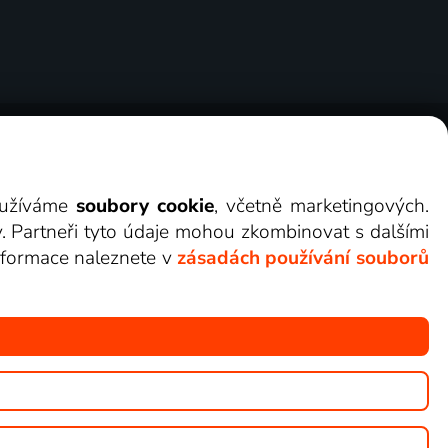
ry
Cookies
Kontakt
Darovat Lepší.TV
využíváme
soubory cookie
, včetně marketingových.
y. Partneři tyto údaje mohou zkombinovat s dalšími
 informace naleznete v
zásadách používání souborů
žete sledovat v Lepší.TV.