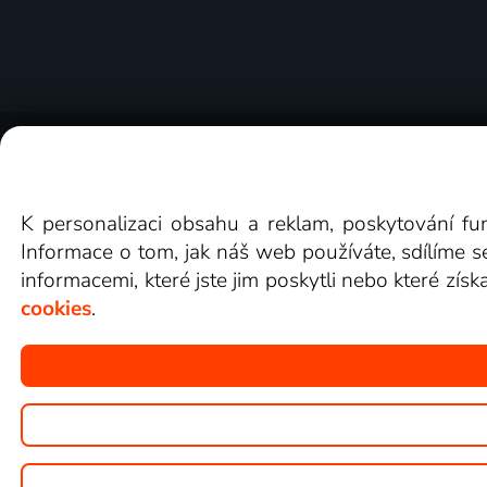
O Lepší.TV
Novinky
Recenze
Obcho
K personalizaci obsahu a reklam, poskytování fu
Informace o tom, jak náš web používáte, sdílíme s
informacemi, které jste jim poskytli nebo které získ
cookies
.
Copyright © goNET s.r.o.