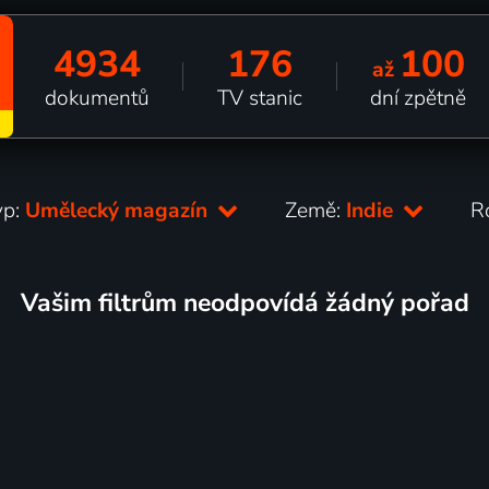
4934
176
100
až
dokumentů
TV stanic
dní zpětně
yp:
Umělecký magazín
Země:
Indie
R
Vašim filtrům neodpovídá žádný pořad