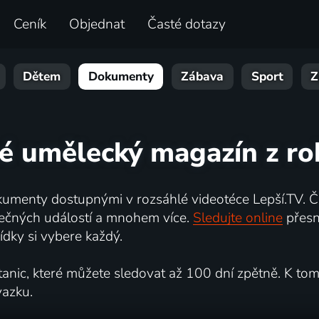
Ceník
Objednat
Časté dotazy
Dětem
Dokumenty
Zábava
Sport
Z
ké umělecký magazín z r
umenty dostupnými v rozsáhlé videotéce Lepší.TV. Če
kutečných událostí a mnohem více.
Sledujte online
přesn
dky si vybere každý.
ic, které můžete sledovat až 100 dní zpětně. K tomu 
vazku.