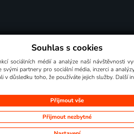
Souhlas s cookies
dní podmínky
Podporovaná zařízení
Pro partne
nkcí sociálních médií a analýze naší návštěvnosti 
e svými partnery pro sociální média, inzerci a analýz
Videotéka
ali v důsledku toho, že používáte jejich služby. Další
Přijmout vše
Přijmout nezbytné
 Na tomto webu jsou zobrazovány obrázky z pořadů TV stanic, které mů
Nastavení