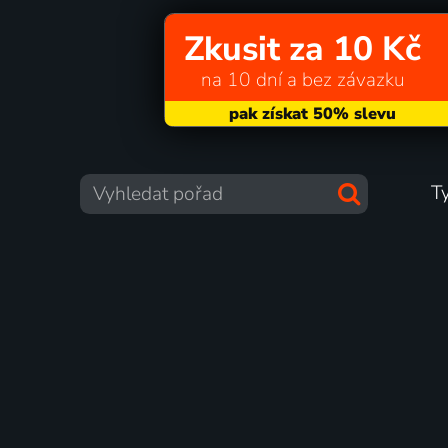
Zkusit za 10 Kč
na 10 dní a bez závazku
T