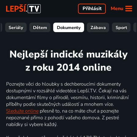
Menu
Přihlásit
Seriály
Dětem
Dokumenty
Zábava
Sport
Nejlepší indické muzikály
z roku 2014 online
Poznejte věci do hloubky s dechberoucími dokumenty
dostupnými v rozsáhlé videotéce Lepší.TV. Čekají na vás
dokumentární filmy o přírodě, vesmíru, historii, kriminální
příběhy podle skutečných událostí a mnohem více.
Sledujte online
přesně to, na co máte chuť a poznejte
nepoznané přímo z pohodlí vašeho domova. Z pestré
nabídky si vybere každý.