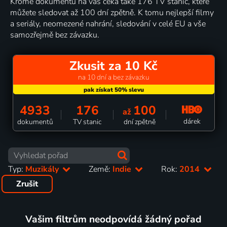
Kromě dokumentů na vás čeká také 176 TV stanic, které
můžete sledovat až 100 dní zpětně. K tomu nejlepší filmy
a seriály, neomezené nahrání, sledování v celé EU a vše
samozřejmě bez závazku.
Zkusit za 10 Kč
na 10 dní a bez závazku
4933
176
100
až
dárek
dokumentů
TV stanic
dní zpětně
Typ:
Muzikály
Země:
Indie
Rok:
2014
Zrušit
Vašim filtrům neodpovídá žádný pořad