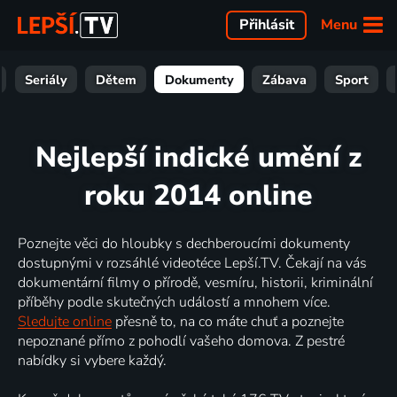
Menu
Přihlásit
Seriály
Dětem
Dokumenty
Zábava
Sport
Nejlepší indické umění z
roku 2014 online
Poznejte věci do hloubky s dechberoucími dokumenty
dostupnými v rozsáhlé videotéce Lepší.TV. Čekají na vás
dokumentární filmy o přírodě, vesmíru, historii, kriminální
příběhy podle skutečných událostí a mnohem více.
Sledujte online
přesně to, na co máte chuť a poznejte
nepoznané přímo z pohodlí vašeho domova. Z pestré
nabídky si vybere každý.