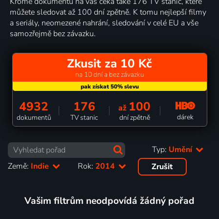
Kromě dokumentů na vás čeká také 176 TV stanic, které
můžete sledovat až 100 dní zpětně. K tomu nejlepší filmy
a seriály, neomezené nahrání, sledování v celé EU a vše
samozřejmě bez závazku.
Zkusit za 10 Kč
na 10 dní a bez závazku
4932
176
100
až
dárek
dokumentů
TV stanic
dní zpětně
Typ:
Umění
Země:
Indie
Rok:
2014
Zrušit
Vašim filtrům neodpovídá žádný pořad