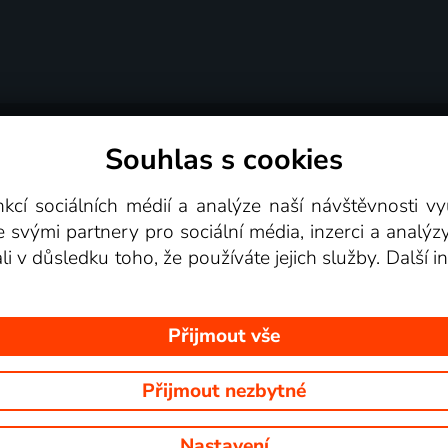
Souhlas s cookies
dní podmínky
Podporovaná zařízení
Pro partne
nkcí sociálních médií a analýze naší návštěvnosti 
e svými partnery pro sociální média, inzerci a analýz
Videotéka
ali v důsledku toho, že používáte jejich služby. Další
Přijmout vše
Přijmout nezbytné
 Na tomto webu jsou zobrazovány obrázky z pořadů TV stanic, které mů
Nastavení