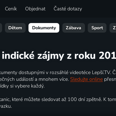
Ceník
Objednat
Časté dotazy
Dětem
Dokumenty
Zábava
Sport
Z
 indické zájmy z roku 20
umenty dostupnými v rozsáhlé videotéce Lepší.TV. Če
kutečných událostí a mnohem více.
Sledujte online
přesn
dky si vybere každý.
ic, které můžete sledovat až 100 dní zpětně. K tomu 
vazku.