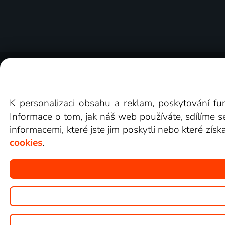
O Lepší.TV
Novinky
Recenze
Obcho
K personalizaci obsahu a reklam, poskytování fu
Informace o tom, jak náš web používáte, sdílíme s
informacemi, které jste jim poskytli nebo které získ
cookies
.
Copyright © goNET s.r.o.