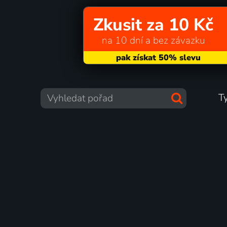
Zkusit za 10 Kč
na 10 dní a bez závazku
T