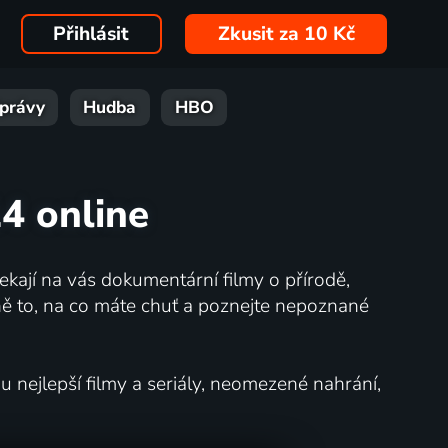
Přihlásit
Zkusit za 10 Kč
právy
Hudba
HBO
14 online
kají na vás dokumentární filmy o přírodě,
ě to, na co máte chuť a poznejte nepoznané
nejlepší filmy a seriály, neomezené nahrání,