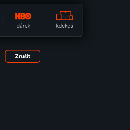
kdekoli
dárek
Zrušit