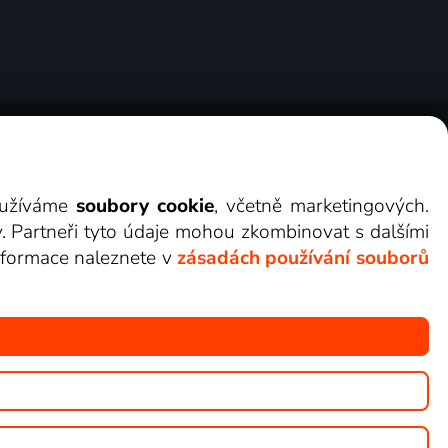
ry
Cookies
Kontakt
Darovat Lepší.TV
využíváme
soubory cookie
, včetně marketingových.
y. Partneři tyto údaje mohou zkombinovat s dalšími
 informace naleznete v
zásadách používání souborů
žete sledovat v Lepší.TV.