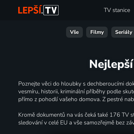
TV stanice
Vše
Filmy
Seriály
Nejlepší
Poznejte věci do hloubky s dechberoucími dok
vesmíru, historii, kriminální příběhy podle s
přímo z pohodlí vašeho domova. Z pestré nabí
Kromě dokumentů na vás čeká také 176 TV stan
sledování v celé EU a vše samozřejmě bez zá