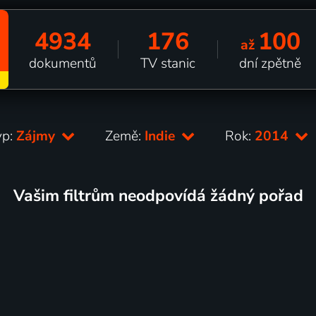
4934
176
100
až
dokumentů
TV stanic
dní zpětně
yp:
Zájmy
Země:
Indie
Rok:
2014
Vašim filtrům neodpovídá žádný pořad