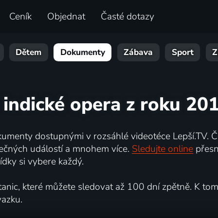
Ceník
Objednat
Časté dotazy
Dětem
Dokumenty
Zábava
Sport
Z
 indické opera z roku 20
umenty dostupnými v rozsáhlé videotéce Lepší.TV. Če
kutečných událostí a mnohem více.
Sledujte online
přesn
dky si vybere každý.
ic, které můžete sledovat až 100 dní zpětně. K tomu 
vazku.