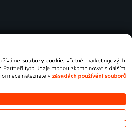
ry
Cookies
Kontakt
Darovat Lepší.TV
využíváme
soubory cookie
, včetně marketingových.
y. Partneři tyto údaje mohou zkombinovat s dalšími
 informace naleznete v
zásadách používání souborů
žete sledovat v Lepší.TV.