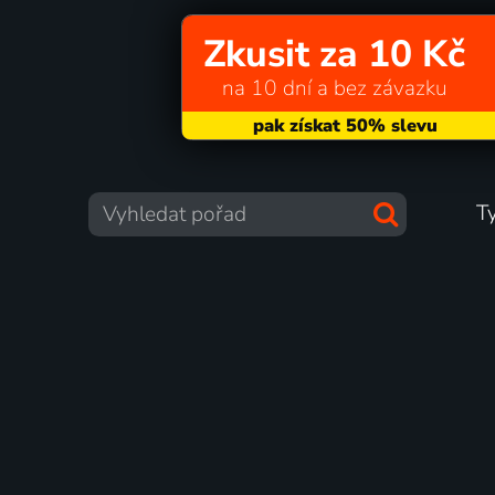
Zkusit za 10 Kč
na 10 dní a bez závazku
T