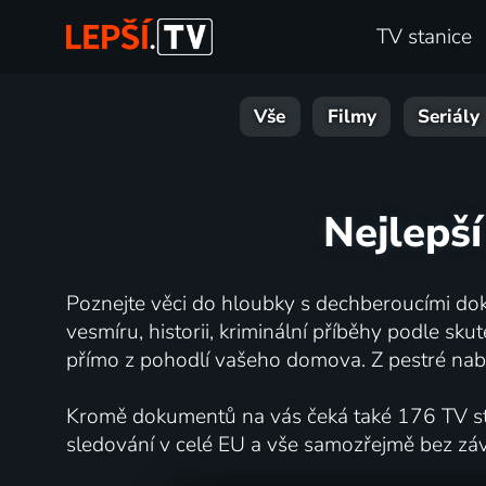
TV stanice
Vše
Filmy
Seriály
Nejlepší
Poznejte věci do hloubky s dechberoucími dok
vesmíru, historii, kriminální příběhy podle s
přímo z pohodlí vašeho domova. Z pestré nabí
Kromě dokumentů na vás čeká také 176 TV stan
sledování v celé EU a vše samozřejmě bez zá