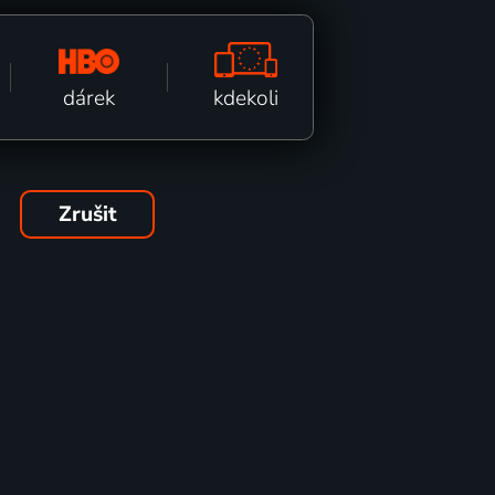
kdekoli
dárek
Zrušit