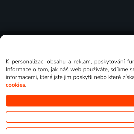
O Lepší.TV
Novinky
Recenze
Obcho
K personalizaci obsahu a reklam, poskytování fu
Informace o tom, jak náš web používáte, sdílíme s
informacemi, které jste jim poskytli nebo které získ
cookies
.
Copyright © goNET s.r.o.