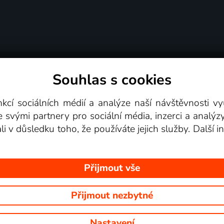
Souhlas s cookies
dní podmínky
Podporovaná zařízení
Pro partne
nkcí sociálních médií a analýze naší návštěvnosti 
e svými partnery pro sociální média, inzerci a analýz
Videotéka
ali v důsledku toho, že používáte jejich služby. Další
Přijmout vše
Přijmout nezbytné
 Na tomto webu jsou zobrazovány obrázky z pořadů TV stanic, které mů
Nastavení