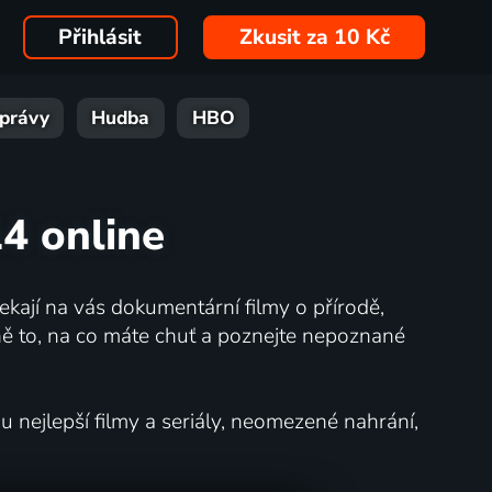
Přihlásit
Zkusit za 10 Kč
právy
Hudba
HBO
14 online
kají na vás dokumentární filmy o přírodě,
ě to, na co máte chuť a poznejte nepoznané
nejlepší filmy a seriály, neomezené nahrání,