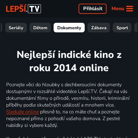
Menu
Přihlásit
Seriály
Dětem
Dokumenty
Zábava
Sport
Nejlepší indické kino z
roku 2014 online
Poznejte věci do hloubky s dechberoucími dokumenty
dostupnými v rozsáhlé videotéce Lepší.TV. Čekají na vás
dokumentární filmy o přírodě, vesmíru, historii, kriminální
příběhy podle skutečných událostí a mnohem více.
Sledujte online
přesně to, na co máte chuť a poznejte
nepoznané přímo z pohodlí vašeho domova. Z pestré
nabídky si vybere každý.