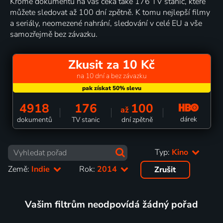
Kromě dokumentů na vás čeká také 176 TV stanic, které
můžete sledovat až 100 dní zpětně. K tomu nejlepší filmy
a seriály, neomezené nahrání, sledování v celé EU a vše
samozřejmě bez závazku.
Zkusit za 10 Kč
na 10 dní a bez závazku
4918
176
100
až
dárek
dokumentů
TV stanic
dní zpětně
Typ:
Kino
Země:
Indie
Rok:
2014
Zrušit
Vašim filtrům neodpovídá žádný pořad