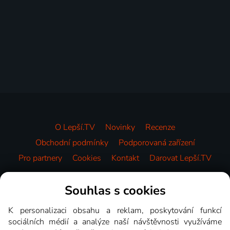
O Lepší.TV
Novinky
Recenze
Obchodní podmínky
Podporovaná zařízení
Pro partnery
Cookies
Kontakt
Darovat Lepší.TV
Videotéka
Souhlas s cookies
K personalizaci obsahu a reklam, poskytování funkcí
sociálních médií a analýze naší návštěvnosti využíváme