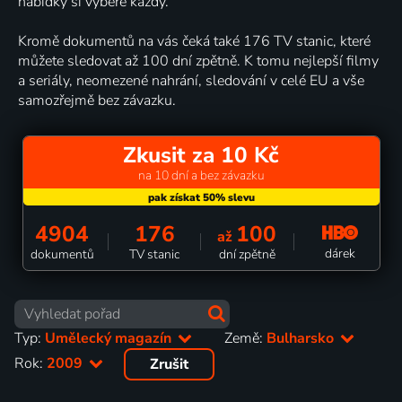
nabídky si vybere každý.
Kromě dokumentů na vás čeká také 176 TV stanic, které
můžete sledovat až 100 dní zpětně. K tomu nejlepší filmy
a seriály, neomezené nahrání, sledování v celé EU a vše
samozřejmě bez závazku.
Zkusit za 10 Kč
na 10 dní a bez závazku
4904
176
100
až
dárek
dokumentů
TV stanic
dní zpětně
Typ:
Umělecký magazín
Země:
Bulharsko
Rok:
2009
Zrušit