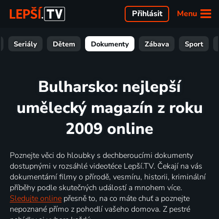
Menu
Přihlásit
Seriály
Dětem
Dokumenty
Zábava
Sport
Bulharsko: nejlepší
umělecký magazín z roku
2009 online
Poznejte věci do hloubky s dechberoucími dokumenty
dostupnými v rozsáhlé videotéce Lepší.TV. Čekají na vás
dokumentární filmy o přírodě, vesmíru, historii, kriminální
příběhy podle skutečných událostí a mnohem více.
Sledujte online
přesně to, na co máte chuť a poznejte
nepoznané přímo z pohodlí vašeho domova. Z pestré