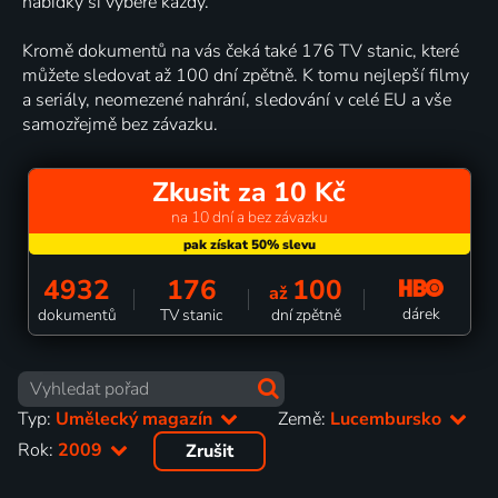
nabídky si vybere každý.
Kromě dokumentů na vás čeká také 176 TV stanic, které
můžete sledovat až 100 dní zpětně. K tomu nejlepší filmy
a seriály, neomezené nahrání, sledování v celé EU a vše
samozřejmě bez závazku.
Zkusit za 10 Kč
na 10 dní a bez závazku
4932
176
100
až
dárek
dokumentů
TV stanic
dní zpětně
Typ:
Umělecký magazín
Země:
Lucembursko
Rok:
2009
Zrušit