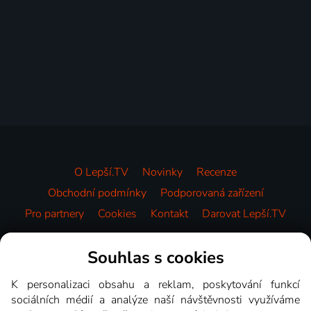
O Lepší.TV
Novinky
Recenze
Obchodní podmínky
Podporovaná zařízení
Pro partnery
Cookies
Kontakt
Darovat Lepší.TV
Videotéka
Souhlas s cookies
K personalizaci obsahu a reklam, poskytování funkcí
sociálních médií a analýze naší návštěvnosti využíváme