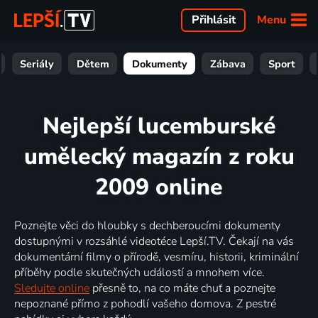
Menu
Přihlásit
Seriály
Dětem
Dokumenty
Zábava
Sport
Nejlepší lucemburské
umělecký magazín z roku
2009 online
Poznejte věci do hloubky s dechberoucími dokumenty
dostupnými v rozsáhlé videotéce Lepší.TV. Čekají na vás
dokumentární filmy o přírodě, vesmíru, historii, kriminální
příběhy podle skutečných událostí a mnohem více.
Sledujte online
přesně to, na co máte chuť a poznejte
nepoznané přímo z pohodlí vašeho domova. Z pestré