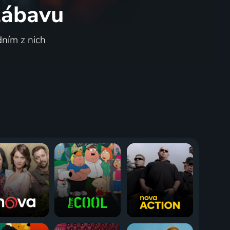
 zábavu
dním z nich