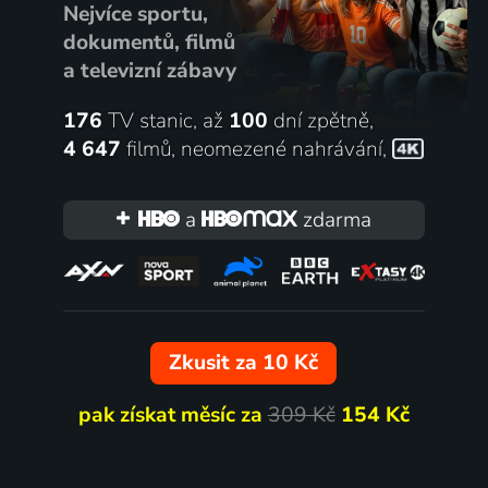
Nejvíce sportu,
dokumentů, filmů
a televizní zábavy
176
TV stanic, až
100
dní zpětně,
4 647
filmů
,
neomezené nahrávání
,
a
zdarma
Zkusit za 10 Kč
pak získat měsíc za
309 Kč
154 Kč