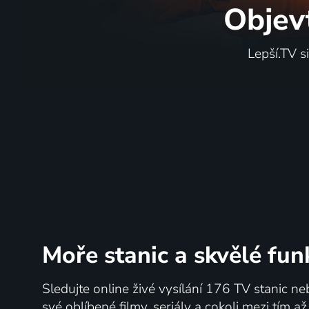
Objev
Lepší.TV s
Moře stanic
a skvělé fun
Sledujte online živé vysílání 176 TV stanic ne
své oblíbené filmy, seriály a cokoli mezi tím a