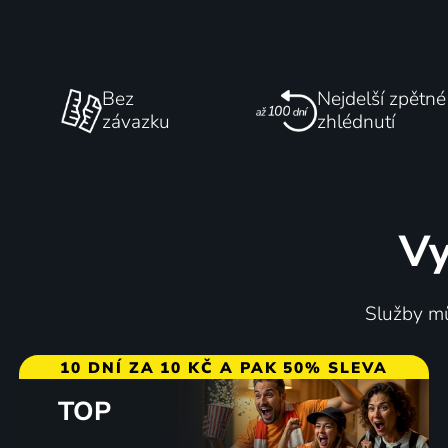
Bez
Nejdelší zpětné
závazku
zhlédnutí
Vy
Služby mů
10 DNÍ ZA 10 KČ A PAK 50% SLEVA
TOP