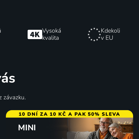
ů
Vysoká
Kdekoli
kvalita
v EU
vás
z závazku.
10 DNÍ ZA 10 KČ A PAK 50% SLEVA
MINI