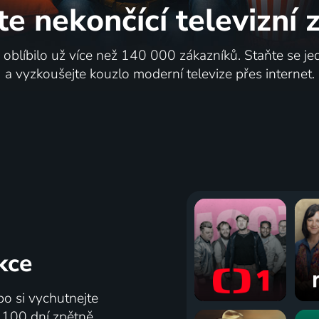
te nekončící
televizní
i oblíbilo už více než 140 000 zákazníků. Staňte se je
a vyzkoušejte kouzlo moderní televize přes internet.
kce
bo si vychutnejte
ž 100 dní zpětně.