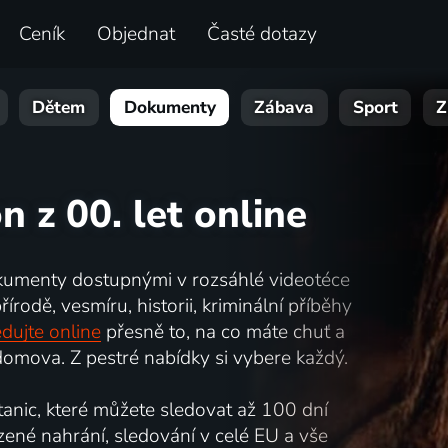
Ceník
Objednat
Časté dotazy
Dětem
Dokumenty
Zábava
Sport
Z
on z 00. let online
kumenty dostupnými v rozsáhlé videotéce
írodě, vesmíru, historii, kriminální příběhy
dujte online
přesně to, na co máte chuť a
omova. Z pestré nabídky si vybere každý.
nic, které můžete sledovat až 100 dní
zené nahrání, sledování v celé EU a vše