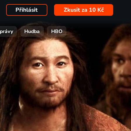
Přihlásit
Zkusit za 10 Kč
právy
Hudba
HBO