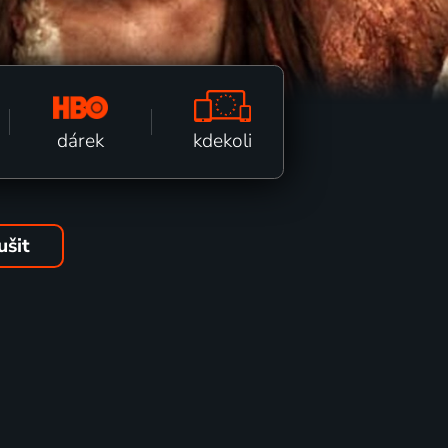
kdekoli
dárek
ušit