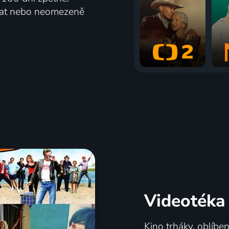
vat nebo neomezeně
Videotéka
Kino trháky, oblíbe