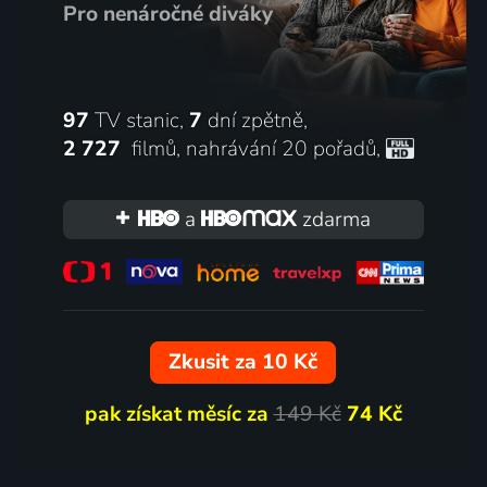
Pro nenáročné diváky
97
TV stanic,
7
dní zpětně,
2 727
filmů
,
nahrávání 20 pořadů
,
a
zdarma
Zkusit za 10 Kč
pak získat měsíc za
149 Kč
74 Kč