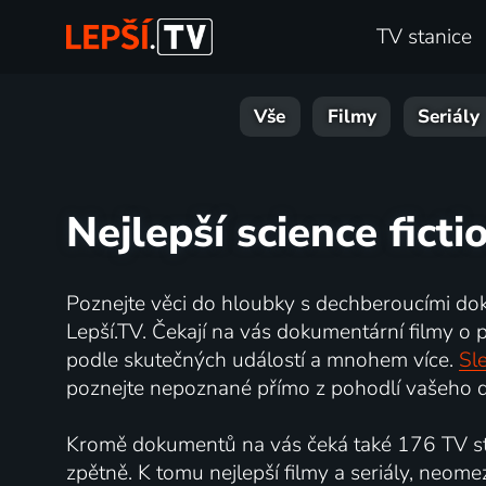
TV stanice
Vše
Filmy
Seriály
Nejlepší science ficti
Poznejte věci do hloubky s dechberoucími do
Lepší.TV. Čekají na vás dokumentární filmy o př
podle skutečných událostí a mnohem více.
Sle
poznejte nepoznané přímo z pohodlí vašeho d
Kromě dokumentů na vás čeká také 176 TV sta
zpětně. K tomu nejlepší filmy a seriály, neome