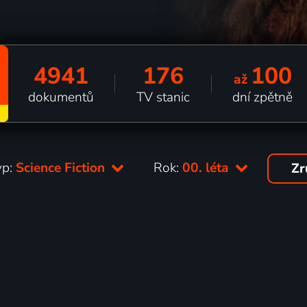
4941
176
100
až
dokumentů
TV stanic
dní zpětně
yp:
Science Fiction
Rok:
00. léta
Zr