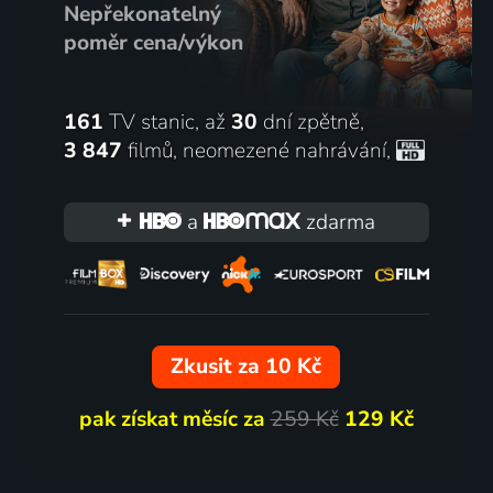
Nepřekonatelný
poměr cena/výkon
161
TV stanic, až
30
dní zpětně,
3 847
filmů
,
neomezené nahrávání
,
a
zdarma
Zkusit za 10 Kč
pak získat měsíc za
259 Kč
129 Kč