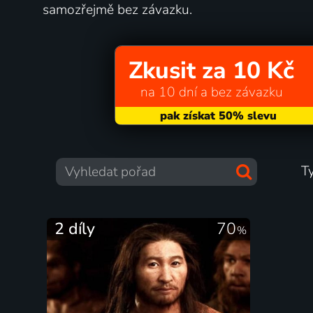
samozřejmě bez závazku.
Zkusit za 10 Kč
na 10 dní a bez závazku
T
2 díly
70
%