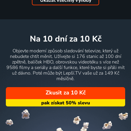
Ukázat všechny výhody
na 10 dní
za 10 Kč
Objevte moderní způsob sledování televize, který už
nebudete chtít měnit. Užívejte si 176 stanic až 100 dní
zpětně, balíček HBO, obrovskou videotéku s více než
9586 filmy a seriály a další funkce, které byste si přáli mít
už dávno. Poté může být Lepší.TV vaše už za 149 Kč
měsíčně.
Zkusit za 10 Kč