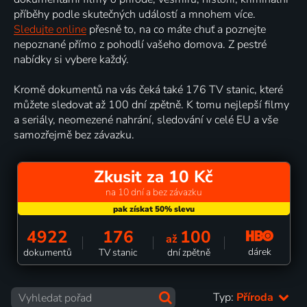
příběhy podle skutečných událostí a mnohem více.
Sledujte online
přesně to, na co máte chuť a poznejte
nepoznané přímo z pohodlí vašeho domova. Z pestré
nabídky si vybere každý.
Kromě dokumentů na vás čeká také 176 TV stanic, které
můžete sledovat až 100 dní zpětně. K tomu nejlepší filmy
a seriály, neomezené nahrání, sledování v celé EU a vše
samozřejmě bez závazku.
Zkusit za 10 Kč
na 10 dní a bez závazku
4922
176
100
až
dárek
dokumentů
TV stanic
dní zpětně
Typ:
Příroda