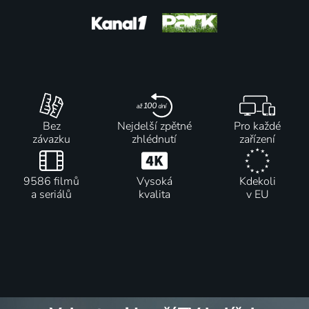
2019 | Kanada | Příroda
4 díly
75
6 dílů
70
74
4 díly
73
%
%
%
%
Malí obři
Divoká
Mimořádné
Tváří v tvář
2019 | USA | Příroda
zvířata
projekty
žralokům
2014 | Česká republika, USA | Příroda
2003 | USA | Architektura, Příroda, Technologie
2017-2018 | Kanada | Příroda
Bez
Nejdelší zpětné
Pro každé
závazku
zhlédnutí
zařízení
6 dílů
56
5 dílů
85
3 díly
75
6 dílů
94
%
%
%
%
9586 filmů
Vysoká
Kdekoli
a seriálů
kvalita
v EU
Závod o
Africké
Planeta
Území
život
šelmy
žraloků
velkých
2015 | USA, Česká republika | Příroda
2017-2018 | USA | Příroda
2022 | USA | Příroda
koček
2020 | Kanada | Příroda
79
4 díly
74
6 dílů
2 díly
%
%