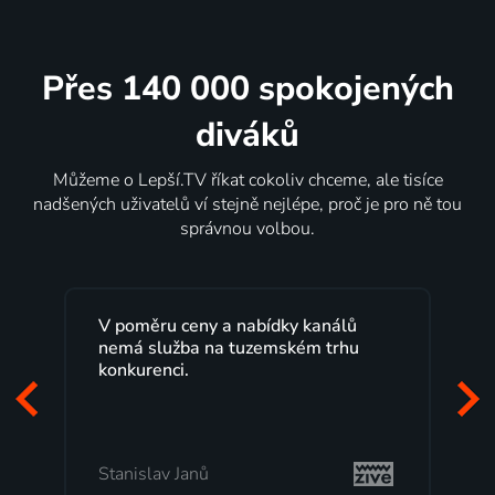
Přes 140 000 spokojených
diváků
Můžeme o Lepší.TV říkat cokoliv chceme, ale tisíce
nadšených uživatelů ví stejně nejlépe, proč je pro ně tou
správnou volbou.
ídky kanálů
Lepší.TV sleduji už několik let s
emském trhu
maximální spokojeností. Velký vý
programů a nemuset běžet k TV n
začátek programu, to je přesně to,
mi vyhovuje.
Milada Tomešová