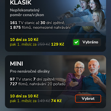
8 dílů
67
8 dílů
64
10 dílů
2 díly
KLASIK
%
%
Nepřekonatelný
poměr cena/výkon
V zemi
Prokletý
Záchranáři
Tajný život
161
TV stanic
až
30
dní zpětně
primátů
bermudský
z města
vombatů
1 875
filmů
neomezené nahrávání
2016 | USA | Příroda
trojúhelník
2014 | Kanada | Příroda
2016 | USA | Příroda
2020 | USA | Příroda
10 dní za
10 Kč
Vybráno
4 díly
2 díly
pak 1. měsíc za
259 Kč
129 Kč
Divocí
Tajný život
MINI
ptáci
koal
Pro nenáročné diváky
Austrálie
2016 | USA | Příroda
2016 | USA | Příroda
97
TV stanic
7
dní zpětně
727
filmů
nahrávání 20 pořadů
10 dní za
10 Kč
Vybrat
pak 1. měsíc za
149 Kč
74 Kč