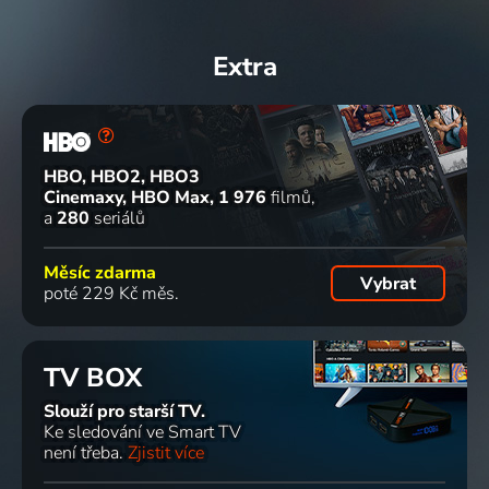
Extra
HBO, HBO2, HBO3
Cinemaxy, HBO Max
1 976
filmů
a
280
seriálů
Měsíc zdarma
Vybrat
poté 229 Kč měs.
TV BOX
Slouží pro starší TV.
Ke sledování ve Smart TV
není třeba.
Zjistit více