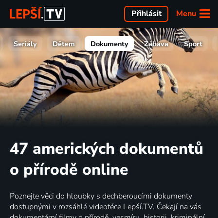
Menu
Přihlásit
Seriály
Dětem
Dokumenty
Zábava
Sport
47 amerických dokumentů
o přírodě online
Poznejte věci do hloubky s dechberoucími dokumenty
dostupnými v rozsáhlé videotéce Lepší.TV. Čekají na vás
dokumentární filmy o přírodě, vesmíru, historii, kriminální