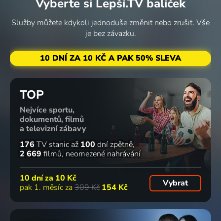
Vyberte si Lepší.TV balíček
Když
Rok v
Zvířecí
Tajný život
žraloci
africké
smysly
tasmánských
Služby můžete kdykoli jednoduše změnit nebo zrušit. Vše
útočí: 360
divočině
2017 | Kanada | Příroda
čertů
je bez závazku.
stupňů
2021 | USA | Příroda
2016 | USA | Příroda
2023 | USA | Příroda
91
4 díly
86
8 dílů
79
79
%
%
%
%
10 DNÍ ZA 10 KČ A PAK 50% SLEVA
Zelená
Mořský
Jeremy
Hrdinové z
TOP
planeta
svět
Wade: V
The Dodo
Nejvíce sportu,
2022 | Velká Británie, Čína, Německo, Francie, USA | Příroda, Rodinný
Jonathana
temných
2018 | USA | Příroda
dokumentů, filmů
Birda
vodách
a televizní zábavy
2008-2016 | USA | Příroda, Rodinný
2019 | Velká Británie, USA | Příroda
2 díly
79
4 díly
77
2 díly
70
3 díly
73
%
%
%
%
176
TV stanic
až
100
dní zpětně
2 669
filmů
neomezené nahrávání
Vyřešené
Po
Strážcové
Modravé
10 dní za
10 Kč
Vybrat
případy
stopách
parku
hlubiny
pak 1. měsíc za
309 Kč
154 Kč
2008 | USA | Příroda, Krimi
deště
Everglades
2015 | USA, Kanada | Příroda
2022 | Kanada | Příroda
2019 | USA | Příroda, Reality TV