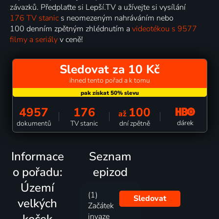
závazků. Předplaťte si Lepší.TV a užívejte si vysílání
176 TV stanic
s neomezeným nahráváním nebo
100 denním zpětným zhlédnutím a
videotékou s 9577
filmy a seriály
v ceně!
Sledovat za 10 Kč
ihned tento pořad a k tomu
4957
176
100
až
dárek
dokumentů
TV stanic
dní zpětně
Informace
Seznam
o pořadu:
epizod
Území
(1)
Sledovat
velkých
Začátek
koček
invaze