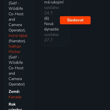
má rukojmí
(Self -
vysíláno
Wildlife
24.7.
Co-Host
(6)
and
Sledovat
Nová
Camera
dynastie
Operator),
vysíláno
Irvine Iqbal
27.7.
(Narrator),
Nathan
Pilcher
(Self -
Wildlife
Co-Host
and
Camera
Operator)
Země:
Kanada
Rok
výroby: