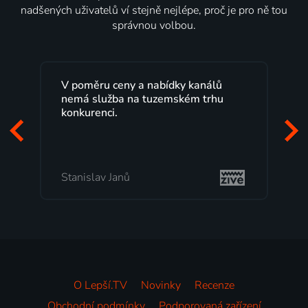
nadšených uživatelů ví stejně nejlépe, proč je pro ně tou
správnou volbou.
kanálů
Lepší.TV sleduji už několik let s
m trhu
maximální spokojeností. Velký výběr
programů a nemuset běžet k TV na
začátek programu, to je přesně to, co
mi vyhovuje.
Milada Tomešová
O Lepší.TV
Novinky
Recenze
Obchodní podmínky
Podporovaná zařízení