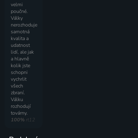
velmi
poučné.
Války
nerozhoduje
samotná
kvalita a
udatnost
lidí, ale jak
a hlavně
kolik jste
schopni
vychrlit
všech
zbraní.
Válku
rozhodují
továrny.
100%
rt12