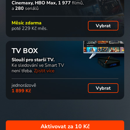
Cinemaxy, HBO Max
1 977
filmů
a
280
seriálů
Měsíc zdarma
Vybrat
poté 229 Kč měs.
TV BOX
Slouží pro starší TV.
Ke sledování ve Smart TV
není třeba.
Zjistit více
jednorázově
Vybrat
1 899 Kč
Aktivovat za
10 Kč