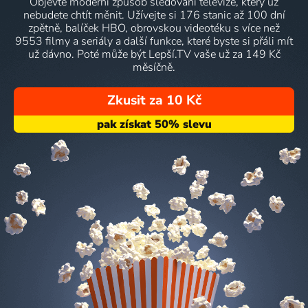
Objevte moderní způsob sledování televize, který už
nebudete chtít měnit. Užívejte si 176 stanic až 100 dní
zpětně, balíček HBO, obrovskou videotéku s více než
9553 filmy a seriály a další funkce, které byste si přáli mít
už dávno. Poté může být Lepší.TV vaše už za 149 Kč
měsíčně.
Zkusit za 10 Kč