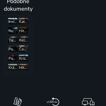
Podobné
dokumenty
Inside the Factory
Katastrofy v přímém přenosu
Nevysvětlitelná tajemství s Williamem Shatnerem
Hitlerovy tajné mise
Tajné nacistické základny
Keltové: Neznámý příběh
Poslední dny Pompejí
České tajemno
Panovnice
Krajinou příběhů českých hradů známých i neznámých
Krásné živé památky
Hitlerovo nejstřeženější tajemství: Filmy Evy Braunové