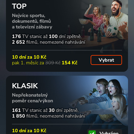
TOP
Nejvíce sportu,
dokumentů, filmů
a televizní zábavy
176
TV stanic
až
100
dní zpětně
2 652
filmů
neomezené nahrávání
10 dní za
10 Kč
Vybrat
pak 1. měsíc za
309 Kč
154 Kč
KLASIK
Nepřekonatelný
poměr cena/výkon
161
TV stanic
až
30
dní zpětně
1 850
filmů
neomezené nahrávání
10 dní za
10 Kč
Vybráno