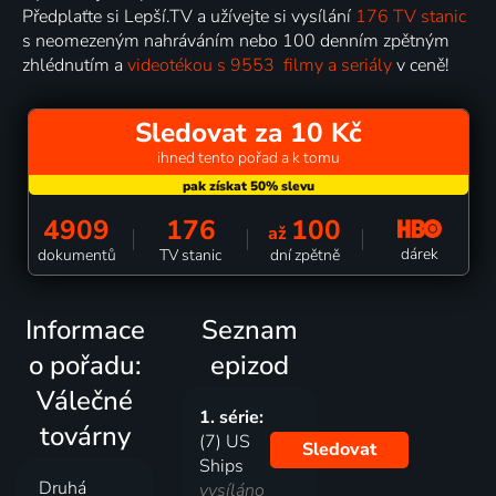
Předplaťte si Lepší.TV a užívejte si vysílání
176 TV stanic
s neomezeným nahráváním nebo 100 denním zpětným
zhlédnutím a
videotékou s 9553 filmy a seriály
v ceně!
Sledovat za 10 Kč
ihned tento pořad a k tomu
4909
176
100
až
dárek
dokumentů
TV stanic
dní zpětně
Informace
Seznam
o pořadu:
epizod
Válečné
1. série:
továrny
(7) US
Sledovat
Ships
Druhá
vysíláno