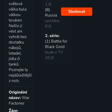
světová
1.8.
válka byla
(8)
Sledovat
válkou
Russia
továren.
vysíláno
Nešlo ji
6.8.
vést ani
2. série:
vyhrát bez
(1) Battle for
dostatku
Black Gold
nábojů,
bude v TV
letadel,
20.8.
jídla či
tanků.
Poznejte ty
nejdůležitější
z nich.
Originální
název:
War
Factories
Žánr: