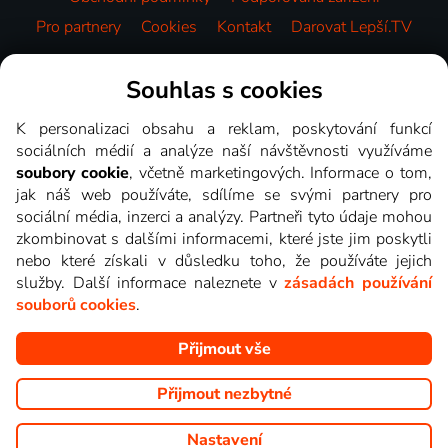
Pro partnery
Cookies
Kontakt
Darovat Lepší.TV
Videotéka
Souhlas s cookies
K personalizaci obsahu a reklam, poskytování funkcí
sociálních médií a analýze naší návštěvnosti využíváme
soubory cookie
, včetně marketingových. Informace o tom,
jak náš web používáte, sdílíme se svými partnery pro
sociální média, inzerci a analýzy. Partneři tyto údaje mohou
zkombinovat s dalšími informacemi, které jste jim poskytli
nebo které získali v důsledku toho, že používáte jejich
služby. Další informace naleznete v
zásadách používání
souborů cookies
.
Přijmout vše
Copyright © goNET s.r.o. Na tomto webu jsou zobrazovány
obrázky z pořadů TV stanic, které můžete sledovat v Lepší.TV.
Přijmout nezbytné
Nastavení