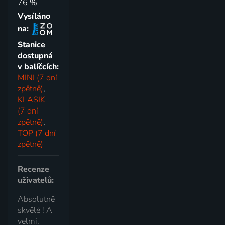
76 %
Vysíláno
na:
Stanice
dostupná
v balíčcích:
MINI (7 dní
zpětně)
,
KLASIK
(7 dní
zpětně)
,
TOP (7 dní
zpětně)
Recenze
uživatelů:
Absolutně
skvělé ! A
velmi,