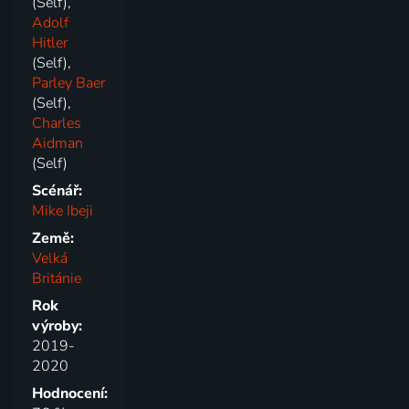
(Self),
Adolf
Hitler
(Self),
Parley Baer
(Self),
Charles
Aidman
(Self)
Scénář:
Mike Ibeji
Země:
Velká
Británie
Rok
výroby:
2019-
2020
Hodnocení: