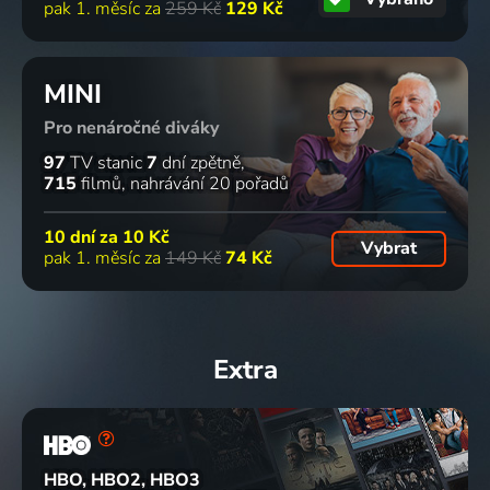
pak 1. měsíc za
259 Kč
129 Kč
MINI
Pro nenáročné diváky
97
TV stanic
7
dní zpětně
715
filmů
nahrávání 20 pořadů
10 dní za
10 Kč
Vybrat
pak 1. měsíc za
149 Kč
74 Kč
Extra
HBO, HBO2, HBO3