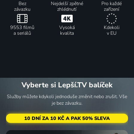
Bez
Nejdelší zpětné
Pro každé
závazku
zhlédnutí
zařízení
9553 filmů
Vysoká
Kdekoli
a seriálů
kvalita
v EU
Vyberte si Lepší.TV balíček
Služby můžete kdykoli jednoduše změnit nebo zrušit. Vše
je bez závazku.
10 DNÍ ZA 10 KČ A PAK 50% SLEVA