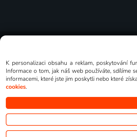
O Lepší.TV
Novinky
Recenze
Obcho
K personalizaci obsahu a reklam, poskytování fu
Informace o tom, jak náš web používáte, sdílíme s
informacemi, které jste jim poskytli nebo které získ
cookies
.
Copyright © goNET s.r.o.