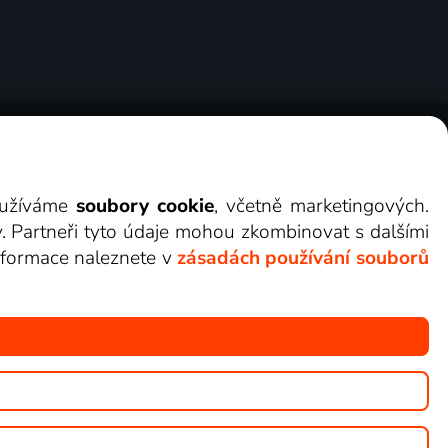
ry
Cookies
Kontakt
Darovat Lepší.TV
využíváme
soubory cookie
, včetně marketingových.
y. Partneři tyto údaje mohou zkombinovat s dalšími
 informace naleznete v
zásadách používání souborů
žete sledovat v Lepší.TV.