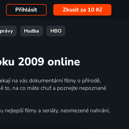
Přihlásit
Zkusit za 10 Kč
právy
Hudba
HBO
oku 2009 online
kají na vás dokumentární filmy o přírodě,
ě to, na co máte chuť a poznejte nepoznané
nejlepší filmy a seriály, neomezené nahrání,