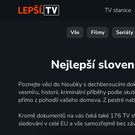
TV stanice
Vše
Filmy
Seriály
Nejlepší slove
Poznejte věci do hloubky s dechberoucími dok
vesmíru, historii, kriminální příběhy podle s
přímo z pohodlí vašeho domova. Z pestré nabí
Kromě dokumentů na vás čeká také 176 TV stan
sledování v celé EU a vše samozřejmě bez zá