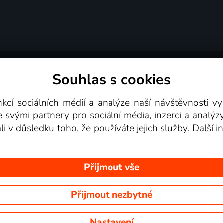
Souhlas s cookies
dní podmínky
Podporovaná zařízení
Pro partne
nkcí sociálních médií a analýze naší návštěvnosti 
e svými partnery pro sociální média, inzerci a analýz
Videotéka
ali v důsledku toho, že používáte jejich služby. Další
Přijmout vše
Přijmout nezbytné
 Na tomto webu jsou zobrazovány obrázky z pořadů TV stanic, které mů
Nastavení