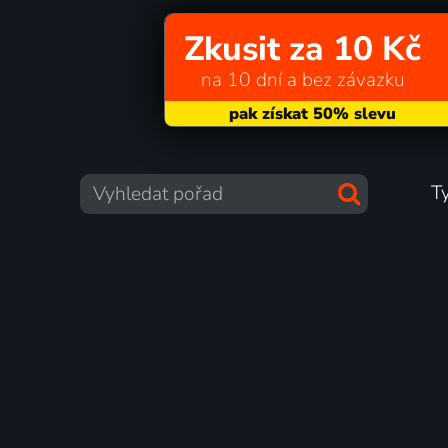
Zkusit za 10 Kč
na 10 dní a bez závazku
T