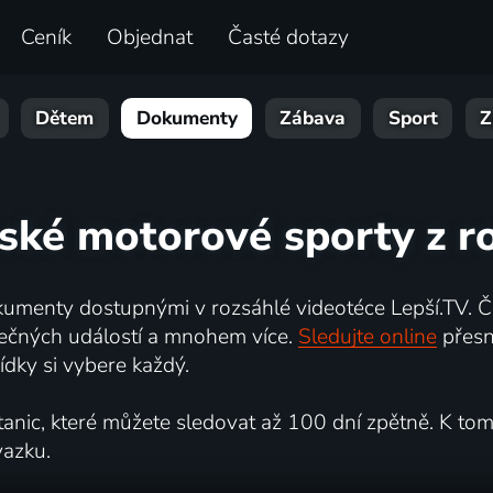
Ceník
Objednat
Časté dotazy
Dětem
Dokumenty
Zábava
Sport
Z
nské motorové sporty z r
umenty dostupnými v rozsáhlé videotéce Lepší.TV. Če
kutečných událostí a mnohem více.
Sledujte online
přesn
dky si vybere každý.
ic, které můžete sledovat až 100 dní zpětně. K tomu 
vazku.